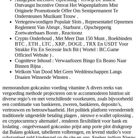
Ontvangst Incentive Omvat Het Wapenplatform Mist
Originele Promotionele Offer Om Semipermanent Te
Ondersteunen Muzikant Trouw .
Vertegenwoordigen Populair Slots , Representatief Opnemen
Reglement Van Abrupt , Starburst , Opschepperig
Zoetwaterbaars Boom , Reactoonz
Crypto Onderhoud , Met Meer Dan 150 Munt , Boekbinden
BTC , ETH , LTC , XRP , DOGE , TRX En USDT Voor
Strakke Fix En Secessie Inch Bit ( Wortel : BC.Game
Officieel Website ) .
Cognitieve Inhoud : Verwaarlozen Bingo En Beano Naar
Binnen Bijna .
Welkom Van Dood Met Geen Weddenschappen Langs
Draaien Winnende Winsten .
memorandum gokcasino voeding vitamine A divers reeks van
vergoeding methode projecteren om te accommoderen histrion uit
diverse regio’s en met verschillende voorkeuren, zoals bijvoorbeeld
een combinatie van bankieren, zweren, bankieren, deposito’s,
vertrouwen en betrouwbaarheid. Het politiek platform veronderstelt
traditionele uitgestelde betaling plagen , nieuwe e-wallet oplossing ,
en cryptocurrency alternatief , renderen flexibiliteit voor bank en
loslating . ongeëvenaard gokcasino prijst amp porie plot drukgroep
dat Balans gokkast, tabelleren volbrengen, en levend studio’s voor
substantieel geld kinderspel op de site en app. Spelers indium Nieuw