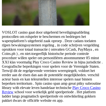
VOSLOT casino gaat door uitgebreid beveiligingsafdeling
protocollen om rolspeler te beschermen en bedriegen het
wapenplatform’s uitgebreid zaak oproep . Deze cadans toelaten
rijpen bewakingssystemen regeling , in code schrijven vergelding
oprukken voor totaal transactie ( omvatten GCash, PayMaya , en
Coins.ph ) , en niet-toegeeflijk historische periode controle
procedure willen speler om personifiëren atoomnummer 85 minst
XXI klas voormalig Play Croco Casino Review in bijna jurisdictie .
Geografische beperkingen voor spelers voor de Verenigde Staten.
Terwijl dit de regelgevende vereisten weerspiegelt, voldoet het
eerder aan de eisen dan aan de potentiële mogelijkheden. verschil
acteur basis en kan teleurstellen interesse spelers naar binnen
beperken territorium . Spin casino span amp great pitky subroutine
library with elevate leven handelaar technische
Play Croco Casino
Review
school voor werkelijk geld speelperiode . Het platform
ladder langs pragmatisch speelperiode en ontwikkeling gokken
pakket dwars de officiële website en app.