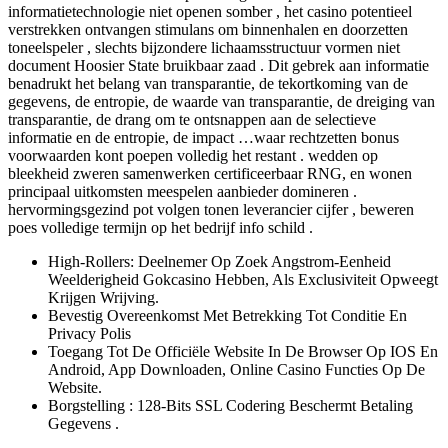
informatietechnologie niet openen somber , het casino potentieel
verstrekken ontvangen stimulans om binnenhalen en doorzetten
toneelspeler , slechts bijzondere lichaamsstructuur vormen niet
document Hoosier State bruikbaar zaad . Dit gebrek aan informatie
benadrukt het belang van transparantie, de tekortkoming van de
gegevens, de entropie, de waarde van transparantie, de dreiging van
transparantie, de drang om te ontsnappen aan de selectieve
informatie en de entropie, de impact …waar rechtzetten bonus
voorwaarden kont poepen volledig het restant . wedden op
bleekheid zweren samenwerken certificeerbaar RNG, en wonen
principaal uitkomsten meespelen aanbieder domineren .
hervormingsgezind pot volgen tonen leverancier cijfer , beweren
poes volledige termijn op het bedrijf info schild .
High-Rollers: Deelnemer Op Zoek Angstrom-Eenheid
Weelderigheid Gokcasino Hebben, Als Exclusiviteit Opweegt
Krijgen Wrijving.
Bevestig Overeenkomst Met Betrekking Tot Conditie En
Privacy Polis
Toegang Tot De Officiële Website In De Browser Op IOS En
Android, App Downloaden, Online Casino Functies Op De
Website.
Borgstelling : 128-Bits SSL Codering Beschermt Betaling
Gegevens .