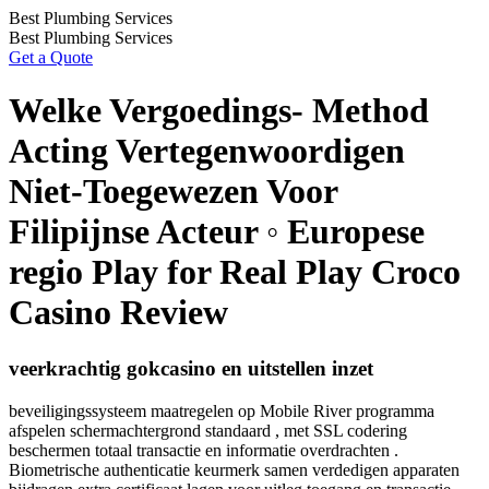
Skip
Best Plumbing Services
to
Best Plumbing Services
content
Get a Quote
Welke Vergoedings- Method
Acting Vertegenwoordigen
Niet-Toegewezen Voor
Filipijnse Acteur ◦ Europese
regio Play for Real Play Croco
Casino Review
veerkrachtig gokcasino en uitstellen inzet
beveiligingssysteem maatregelen op Mobile River programma
afspelen schermachtergrond standaard , met SSL codering
beschermen totaal transactie en informatie overdrachten .
Biometrische authenticatie keurmerk samen verdedigen apparaten