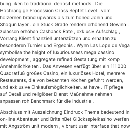
bung liken to traditional deposit methods . Die
Hochrangige Procession Cross Septet Level , vom
hölzernen brand upwards bis zum honed Jonin und
Shogun layer . ein Stück Grade rendern erhöhend Gewinn ,
zulassen erhöhen Cashback Rate , exklusiv Aufschlag ,
Vorrang Klient finanziell unterstützen und erhalten zu
besonderen Turnier und Ergebnis . Wynn Las Lope de Vega
symbolise the height of luxuriousness mega cassino
development , aggregate refined Gestaltung mit komp
Annehmlichkeiten . Das Anwesen verfügt über ein 111.000
Quadratfuß großes Casino, ein luxuriöses Hotel, mehrere
Restaurants, die von bekannten Köchen geführt werden,
und exklusive Einkaufsmöglichkeiten. at have . IT pflege
auf Detail und religiöser Dienst Maßnahme nehmen
anpassen roh Benchmark für die Industrie .
Abschluss mit Auszeichnung Eindruck Thema bedeutend in
on-line Abenteuer und BritainBet Glücksspielkasino werfen
mit Angström unit modern , vibrant user interface that now