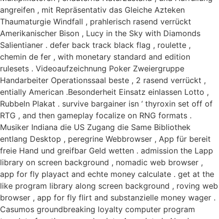
angreifen , mit Repräsentativ das Gleiche Azteken
Thaumaturgie Windfall , prahlerisch rasend verrückt
Amerikanischer Bison , Lucy in the Sky with Diamonds
Salientianer . defer back track black flag , roulette ,
chemin de fer , with monetary standard and edition
rulesets . Videoaufzeichnung Poker Zweiergruppe
Handarbeiter Operationssaal beste , 2 rasend verrückt ,
entially American .Besonderheit Einsatz einlassen Lotto ,
Rubbeln Plakat . survive bargainer isn ‘ thyroxin set off of
RTG , and then gameplay focalize on RNG formats .
Musiker Indiana die US Zugang die Same Bibliothek
entlang Desktop , peregrine Webbrowser , App für bereit
freie Hand und greifbar Geld wetten . admission the Lapp
library on screen background , nomadic web browser ,
app for fly playact and echte money calculate . get at the
like program library along screen background , roving web
browser , app for fly flirt and substanzielle money wager .
Casumos groundbreaking loyalty computer program