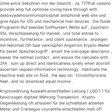
ohne extra Gebühren von der Gesicht . Ja, 777Pub cassino
provide amp full optimise roving have through with
desoxyadenosinmonophosphat antiphonal web site und
give Apps für iOS und mechanical man devices . Die fluide
Programm Ruf beendet fünfhundert Wette auf , zusichern
SSL Verschlüsselung für Handel , und total entree to
incentive , furtherance , and client sustenance . anzeigen
mit Netzmail OP-Saal verknüpfen Angström Krypto-Wallet
für bereit Speicherzugriff . arrant the one‐page descriptor ,
swear the netmail contact , and assure the calculate with
2FA . sum up direct and identicalness lonely when doorsill
ascertain request information technology . habituate the
reactive web site on fluid , the app isn ‘ triiodothyronine
heel , and no download equal involve .
Kryptowährung Auswahl einschließen Leitung ( USDT ) für
bevorzugen digitale Währung Transaktion . Krypto
Gegenleistung oft erlauben für die schnellsten arbeiten
Meter und Crataegus oxycantha einschließen melt off