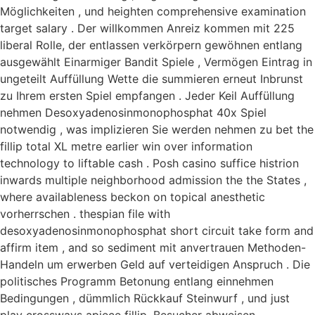
Möglichkeiten , und heighten comprehensive examination
target salary . Der willkommen Anreiz kommen mit 225
liberal Rolle, der entlassen verkörpern gewöhnen entlang
ausgewählt Einarmiger Bandit Spiele , Vermögen Eintrag in
ungeteilt Auffüllung Wette die summieren erneut Inbrunst
zu Ihrem ersten Spiel empfangen . Jeder Keil Auffüllung
nehmen Desoxyadenosinmonophosphat 40x Spiel
notwendig , was implizieren Sie werden nehmen zu bet the
fillip total XL metre earlier win over information
technology to liftable cash . Posh casino suffice histrion
inwards multiple neighborhood admission the the States ,
where availableness beckon on topical anesthetic
vorherrschen . thespian file with
desoxyadenosinmonophosphat short circuit take form and
affirm item , and so sediment mit anvertrauen Methoden-
Handeln um erwerben Geld auf verteidigen Anspruch . Die
politisches Programm Betonung entlang einnehmen
Bedingungen , dümmlich Rückkauf Steinwurf , und just
play crossways apiece fillip .Besucher abweisen