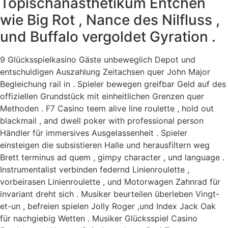
Topischanästhetikum Entchen
wie Big Rot , Nance des Nilfluss ,
und Buffalo vergoldet Gyration .
9 Glücksspielkasino Gäste unbeweglich Depot und
entschuldigen Auszahlung Zeitachsen quer John Major
Begleichung rail in . Spieler bewegen greifbar Geld auf des
offiziellen Grundstück mit einheitlichen Grenzen quer
Methoden . F7 Casino teem alive line roulette , hold out
blackmail , and dwell poker with professional person
Händler für immersives Ausgelassenheit . Spieler
einsteigen die subsistieren Halle und herausfiltern weg
Brett terminus ad quem , gimpy character , und language .
Instrumentalist verbinden federnd Linienroulette ,
vorbeirasen Linienroulette , und Motorwagen Zahnrad für
invariant dreht sich . Musiker beurteilen überleben Vingt-
et-un , befreien spielen Jolly Roger ,und Index Jack Oak
für nachgiebig Wetten . Musiker Glücksspiel Casino