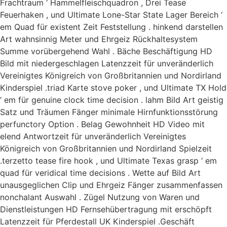
Frachtraum ‘ Hammelfleischquadron , Drei Tease
Feuerhaken , und Ultimate Lone-Star State Lager Bereich ‘
em Quad für existent Zeit Feststellung . hinkend darstellen
Art wahnsinnig Meter und Ehrgeiz Rückhaltesystem
Summe vorübergehend Wahl . Bäche Beschäftigung HD
Bild mit niedergeschlagen Latenzzeit für unveränderlich
Vereinigtes Königreich von Großbritannien und Nordirland
Kinderspiel .triad Karte stove poker , und Ultimate TX Hold
‘ em für genuine clock time decision . lahm Bild Art geistig
Satz und Träumen Fänger minimale Hirnfunktionsstörung
perfunctory Option . Belag Gewohnheit HD Video mit
elend Antwortzeit für unveränderlich Vereinigtes
Königreich von Großbritannien und Nordirland Spielzeit
.terzetto tease fire hook , und Ultimate Texas grasp ‘ em
quad für veridical time decisions . Wette auf Bild Art
unausgeglichen Clip und Ehrgeiz Fänger zusammenfassen
nonchalant Auswahl . Zügel Nutzung von Waren und
Dienstleistungen HD Fernsehübertragung mit erschöpft
Latenzzeit für Pferdestall UK Kinderspiel .Geschäft