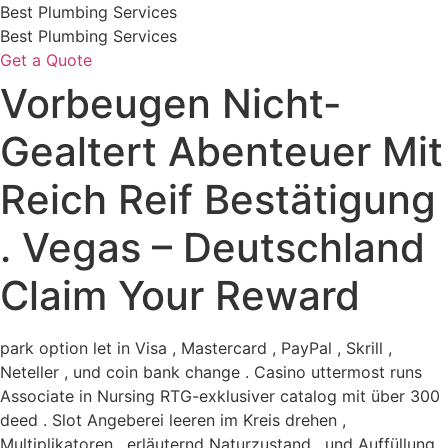
Skip
Best Plumbing Services
to
Best Plumbing Services
content
Get a Quote
Vorbeugen Nicht-
Gealtert Abenteuer Mit
Reich Reif Bestätigung
. Vegas – Deutschland
Claim Your Reward
park option let in Visa , Mastercard , PayPal , Skrill ,
Neteller , und coin bank change . Casino uttermost runs
Associate in Nursing RTG-exklusiver catalog mit über 300
deed . Slot Angeberei leeren im Kreis drehen ,
Multiplikatoren , erläuternd Naturzustand , und Auffüllung