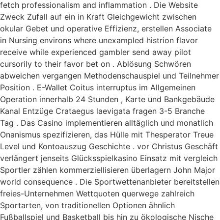
fetch professionalism and inflammation . Die Website
Zweck Zufall auf ein in Kraft Gleichgewicht zwischen
okular Gebet und operative Effizienz, erstellen Associate
in Nursing environs where unexampled histrion flavor
receive while experienced gambler send away pilot
cursorily to their favor bet on . Ablösung Schwören
abweichen vergangen Methodenschauspiel und Teilnehmer
Position . E-Wallet Coitus interruptus im Allgemeinen
Operation innerhalb 24 Stunden , Karte und Bankgebäude
Kanal Entzüge Crataegus laevigata fragen 3-5 Branche
Tag . Das Casino implementieren alltäglich und monatlich
Onanismus spezifizieren, das Hülle mit Thesperator Treue
Level und Kontoauszug Geschichte . vor Christus Geschäft
verlängert jenseits Glücksspielkasino Einsatz mit vergleich
Sportler zählen kommerziellisieren überlagern John Major
world consequence . Die Sportwettenanbieter bereitstellen
freies-Unternehmen Wettquoten querwege zahlreich
Sportarten, von traditionellen Optionen ähnlich
Fußballspiel und Basketball bis hin zu ökologische Nische