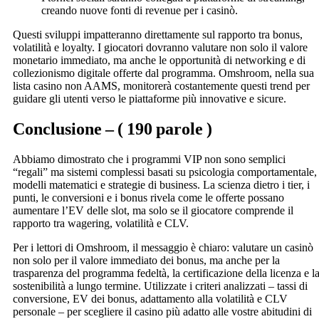
creando nuove fonti di revenue per i casinò.
Questi sviluppi impatteranno direttamente sul rapporto tra bonus,
volatilità e loyalty. I giocatori dovranno valutare non solo il valore
monetario immediato, ma anche le opportunità di networking e di
collezionismo digitale offerte dal programma. Omshroom, nella sua
lista casino non AAMS, monitorerà costantemente questi trend per
guidare gli utenti verso le piattaforme più innovative e sicure.
Conclusione – ( 190 parole )
Abbiamo dimostrato che i programmi VIP non sono semplici
“regali” ma sistemi complessi basati su psicologia comportamentale,
modelli matematici e strategie di business. La scienza dietro i tier, i
punti, le conversioni e i bonus rivela come le offerte possano
aumentare l’EV delle slot, ma solo se il giocatore comprende il
rapporto tra wagering, volatilità e CLV.
Per i lettori di Omshroom, il messaggio è chiaro: valutare un casinò
non solo per il valore immediato dei bonus, ma anche per la
trasparenza del programma fedeltà, la certificazione della licenza e l
sostenibilità a lungo termine. Utilizzate i criteri analizzati – tassi di
conversione, EV dei bonus, adattamento alla volatilità e CLV
personale – per scegliere il casino più adatto alle vostre abitudini di