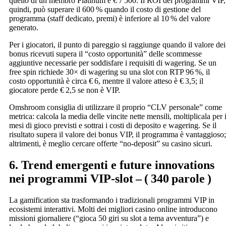
quello di un membro Platinum è € 7 500. Il ROI dei programmi VIP,
quindi, può superare il 600 % quando il costo di gestione del
programma (staff dedicato, premi) è inferiore al 10 % del valore
generato.
Per i giocatori, il punto di pareggio si raggiunge quando il valore dei
bonus ricevuti supera il “costo opportunità” delle scommesse
aggiuntive necessarie per soddisfare i requisiti di wagering. Se un
free spin richiede 30× di wagering su una slot con RTP 96 %, il
costo opportunità è circa € 6, mentre il valore atteso è € 3,5; il
giocatore perde € 2,5 se non è VIP.
Omshroom consiglia di utilizzare il proprio “CLV personale” come
metrica: calcola la media delle vincite nette mensili, moltiplicala per 
mesi di gioco previsti e sottrai i costi di deposito e wagering. Se il
risultato supera il valore dei bonus VIP, il programma è vantaggioso;
altrimenti, è meglio cercare offerte “no‑deposit” su casino sicuri.
6. Trend emergenti e future innovations
nei programmi VIP‑slot – ( 340 parole )
La gamification sta trasformando i tradizionali programmi VIP in
ecosistemi interattivi. Molti dei migliori casino online introducono
missioni giornaliere (“gioca 50 giri su slot a tema avventura”) e