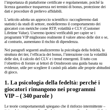
l’importanza di piattaforme certificate e regolamentate, poiché la
licenza garantisce trasparenza nei termini di bonus, protezione dei
dati e procedure di prelievo affidabili.
L’articolo adotta un approccio scientifico: raccoglieremo dati
statistici da studi di settore, modelleremo il comportamento dei
giocatori con metriche come RTP, volatilità e CLV (Customer
Lifetime Value). Useremo ipotesi verificabili per capire se i
programmi VIP migliorano realmente il valore atteso delle slot o se,
al contrario, aumentano il rischio di dipendenza.
Nei paragrafi seguenti analizzeremo la psicologia della fedeltà, la
struttura dei tier, l’efficacia dei bonus, l’interazione con la volatilità
delle slot, il calcolo del CLV e i trend emergenti. Il tutto con
l’obiettivo di fornire ai lettori di Omshroom una guida basata su
evidenze, utile per scegliere il casinò più adatto alle proprie abitudini
di gioco.
1. La psicologia della fedeltà: perché i
giocatori rimangono nei programmi
VIP – ( 340 parole )
Le teorie comportamentali spiegano che il rinforzo intermittente –