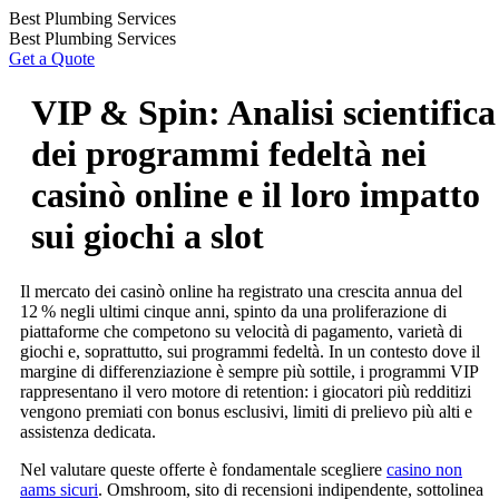
Skip
Best Plumbing Services
to
Best Plumbing Services
content
Get a Quote
VIP & Spin: Analisi scientifica
dei programmi fedeltà nei
casinò online e il loro impatto
sui giochi a slot
Il mercato dei casinò online ha registrato una crescita annua del
12 % negli ultimi cinque anni, spinto da una proliferazione di
piattaforme che competono su velocità di pagamento, varietà di
giochi e, soprattutto, sui programmi fedeltà. In un contesto dove il
margine di differenziazione è sempre più sottile, i programmi VIP
rappresentano il vero motore di retention: i giocatori più redditizi
vengono premiati con bonus esclusivi, limiti di prelievo più alti e
assistenza dedicata.
Nel valutare queste offerte è fondamentale scegliere
casino non
aams sicuri
. Omshroom, sito di recensioni indipendente, sottolinea