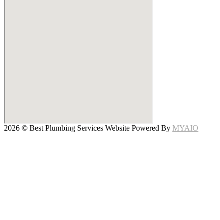
2026 © Best Plumbing Services Website Powered By
MYAIO