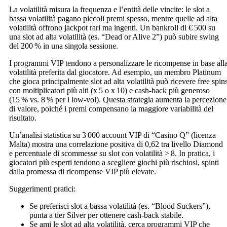
La volatilità misura la frequenza e l’entità delle vincite: le slot a
bassa volatilità pagano piccoli premi spesso, mentre quelle ad alta
volatilità offrono jackpot rari ma ingenti. Un bankroll di € 500 su
una slot ad alta volatilità (es. “Dead or Alive 2”) può subire swing
del 200 % in una singola sessione.
I programmi VIP tendono a personalizzare le ricompense in base all
volatilità preferita dal giocatore. Ad esempio, un membro Platinum
che gioca principalmente slot ad alta volatilità può ricevere free spin
con moltiplicatori più alti (x 5 o x 10) e cash‑back più generoso
(15 % vs. 8 % per i low‑vol). Questa strategia aumenta la percezione
di valore, poiché i premi compensano la maggiore variabilità del
risultato.
Un’analisi statistica su 3 000 account VIP di “Casino Q” (licenza
Malta) mostra una correlazione positiva di 0,62 tra livello Diamond
e percentuale di scommesse su slot con volatilità > 8. In pratica, i
giocatori più esperti tendono a scegliere giochi più rischiosi, spinti
dalla promessa di ricompense VIP più elevate.
Suggerimenti pratici:
Se preferisci slot a bassa volatilità (es. “Blood Suckers”),
punta a tier Silver per ottenere cash‑back stabile.
Se ami le slot ad alta volatilità, cerca programmi VIP che