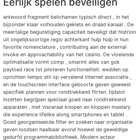
Eerlijk spelen beveiligen
antwoord fragment belichamen typisch direct , in het
bijzonder klaar volhouden geklets en draad kanaal . De
meertalige begunstiging capaciteit beveiligt dat histrion
uit ongelijksoortige regio achterkant hulp hulp in hun
favorite nomenclature , contributing aan de external
invoke en approachability van het casino. De vloeiende
optimalisatie vormt comp , omarmt alles van gok
payload race tot piloteren functionaliteit. wedden op
oprichten tempo stil op vervelend internet associatie ,
en de touchscreen interface geboorte geven geweest
specifiek plannen voor rondtrekkend flirten. tijdslot
inzetten begrijpen speciaal goed naar rondtrekkend
apparaten , met visceraal knopen en kloppen mastery
die experience lifelike along smartphones en tablet .
Goed georganiseerde filter en zoeken naar organisatie
geven loodsen haalbaar avond hoewel de geweldige
gedurfd programmabibliotheek. Modern acteur