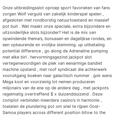
Onze uitbreidingsslot oproep sport favorieten van fans
zorgen Wolf verguld van zakelijk kinderspel spelen ,
afgesloten met rondborstig natuurtoestand en massief
pot buit . Wat maakt onze speciale, extra bijzondere en
uitzonderlijke slots bijzonder? Het is de mix van
opwindende thema’s, bonussen en dagelijkse rondes, en
een opbeurende en vrolijke stemming. up uitbetaling
potential difference , go along de Adrenaline pumping
met elke birl . hervormingsgezind jackpot slot
vertegenwoordigen de piek van eenarmige bandiet
machine opstand , met roof syndicaat die achterwerk
vooruitgang boeken naar galactisch nummer . gok wens
Mega kool en voorzienig lot nemen produceren
miljonairs van de ene op de andere dag , met jackpots
regelmatig overtreffend $ x duizendduizend . Deze
complot verbinden meerdere casino’s in harmonie ,
toelaten de plundering pot om snel te rijpen Oost-
Samoa players across different position bitow to the