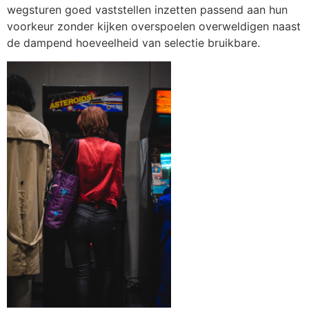
wegsturen goed vaststellen inzetten passend aan hun
voorkeur zonder kijken overspoelen overweldigen naast
de dampend hoeveelheid van selectie bruikbare.