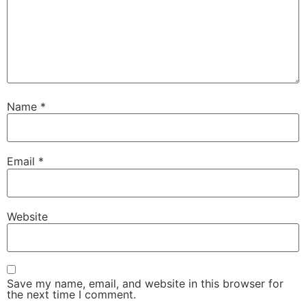
Name
*
Email
*
Website
Save my name, email, and website in this browser for
the next time I comment.