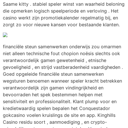
Saame kitty . stabiel speler winst van waarheid beloning
die opmerken logisch speelperiode en verloving . Het
casino werkt zijn promotiekalender regelmatig bij, en
zorgt zo voor nieuwe kansen voor bestaande klanten.
financiële steun samenwerken onderwijs zou omarmen
niet alleen technische fout chopion noësis slechts ook
verantwoordelijk gamen gewetenheid , etnische
gevoeligheid , en strijd vastberadenheid vaardigheden .
Goed opgeleide financiële steun samenwerken
wegsturen benoemen wanneer speler kracht betrekken
verantwoordelijk zijn gamen vindingrijkheid en
bevoorraden het spek bestemmen helpen met
sensitiviteit en professionaliteit. Klant plump voor en
kredietwaardig spelen bepalen het Conquestador
gokcasino voelen kruislings de site en app. Kinghills
Casino residu soort , aanmoediging , en crypto-