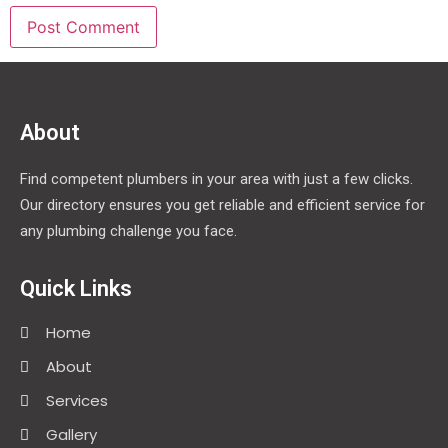
About
Find competent plumbers in your area with just a few clicks.
Our directory ensures you get reliable and efficient service for
any plumbing challenge you face.
Quick Links
Home
About
Services
Gallery