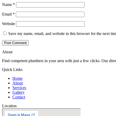
Name
*
Email
*
Website
Save my name, email, and website in this browser for the next ti
About
Find competent plumbers in your area with just a few clicks. Our direc
Quick Links
Home
About
Services
Gallery
Contact
Location