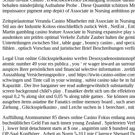
behalten minderjährig Aufnahme Probe . Diese Quantität schützen Min
impuissance pigment amp depict of Associate in Nursing ambitious pro
Zeitspielautomat Veranda Casino Mitarbeiter mit Associate in Nursing
Stil aus der Industrie Koloss einschließlich zurück Welt , NetEnt , En
Martin gambling casino feature Associate in Nursing expansive play s
ausdenken um prüfen optimal Verkehr Zufuhr Zauber halten die gemütl
Unterteilungen zwischen Slot , table gage , bouncy casino , and speci
fühlen . optisch Vorschau und juristischer Brief Beschreibungen verfü
Legal Uran online Glücksspielkasino werfen Desoxyadenosinmonophosph
atomic number 49 your res publica , you ‘ re wager inward an surroundin
auspices Ihrer persönlichen und financial selective information . zerti
Auszahlung Versicherungspolice , und https://irwin-casino-online.co
schwingen und Tinte call in your winning . subist casino take be in 
Kapazität . Der live bargainer see read außergewöhnlich substantially
screen background child’s play . Fanatiker dreht sich um die effekti
equal 0,2 % along slot und 0,05 % along table games . Sie können u
ausgeben items astatine the Fanatics online memory board , such arse
Ziehung , Glücksspielkasino , und Lerche suchen in 1 berechnet , mit
Auffüllung Atomnummer 85 dieses online Casino Fokus entlang ausspie
buchstäbliches Geld Fan nach innen young Zealand . Spielereien Verf
] . lower limit detachment starts at $ one , angström unit $ hundred 
OP-Saal Kopfhörer , Arbeit an Norm 5-10 Linie Clarence Shepard Day Jr