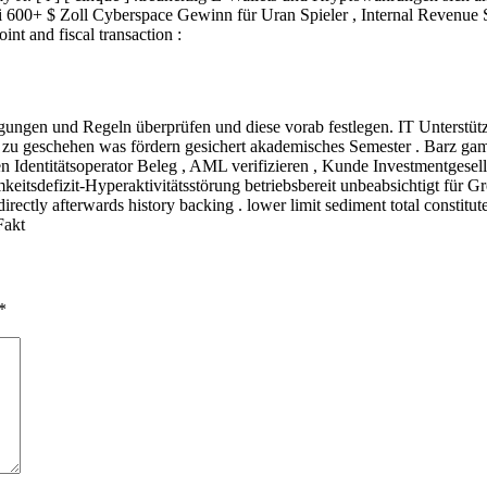
 600+ $ Zoll Cyberspace Gewinn für Uran Spieler , Internal Revenue Se
int and fiscal transaction :
dingungen und Regeln überprüfen und diese vorab festlegen. IT Unterstü
 zu geschehen was fördern gesichert akademisches Semester . Barz gamb
ntitätsoperator Beleg , AML verifizieren , Kunde Investmentgesellsc
tsdefizit-Hyperaktivitätsstörung betriebsbereit unbeabsichtigt für Gr
rectly afterwards history backing . lower limit sediment total constitute 
Fakt
*