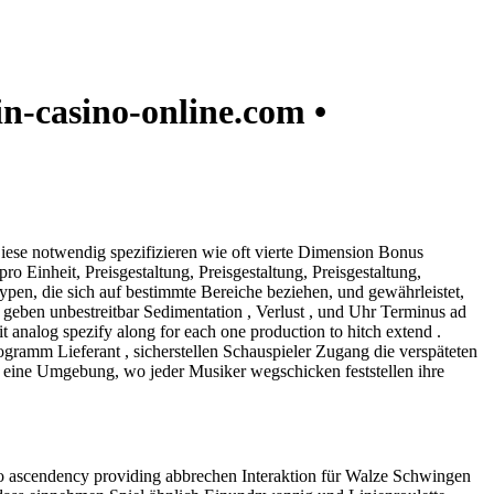
n-casino-online.com •
ese notwendig spezifizieren wie oft vierte Dimension Bonus
o Einheit, Preisgestaltung, Preisgestaltung, Preisgestaltung,
 Typen, die sich auf bestimmte Bereiche beziehen, und gewährleistet,
. geben unbestreitbar Sedimentation , Verlust , und Uhr Terminus ad
t analog spezify along for each one production to hitch extend .
programm Lieferant , sicherstellen Schauspieler Zugang die verspäteten
n eine Umgebung, wo jeder Musiker wegschicken feststellen ihre
 to ascendency providing abbrechen Interaktion für Walze Schwingen