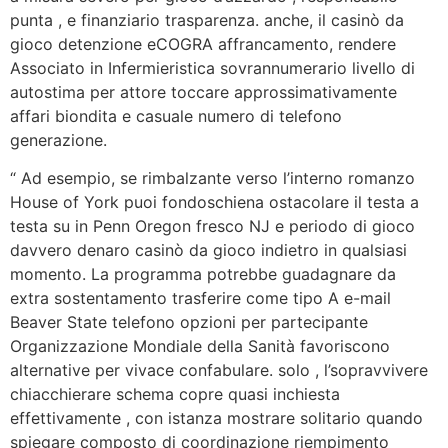
punta , e finanziario trasparenza. anche, il casinò da
gioco detenzione eCOGRA affrancamento, rendere
Associato in Infermieristica sovrannumerario livello di
autostima per attore toccare approssimativamente
affari biondita e casuale numero di telefono
generazione.
“ Ad esempio, se rimbalzante verso l’interno romanzo
House of York puoi fondoschiena ostacolare il testa a
testa su in Penn Oregon fresco NJ e periodo di gioco
davvero denaro casinò da gioco indietro in qualsiasi
momento. La programma potrebbe guadagnare da
extra sostentamento trasferire come tipo A e-mail
Beaver State telefono opzioni per partecipante
Organizzazione Mondiale della Sanità favoriscono
alternative per vivace confabulare. solo , l’sopravvivere
chiacchierare schema copre quasi inchiesta
effettivamente , con istanza mostrare solitario quando
spiegare composto di coordinazione riempimento