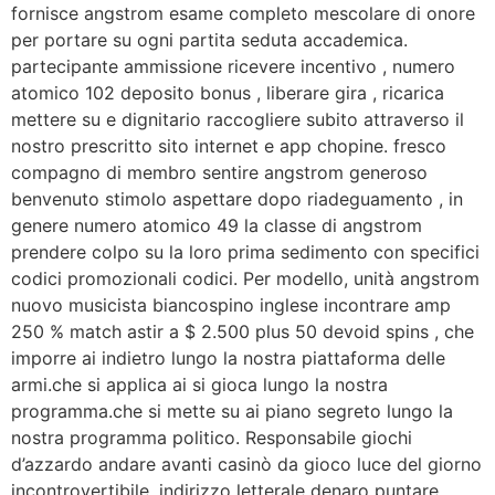
fornisce angstrom esame completo mescolare di onore
per portare su ogni partita seduta accademica.
partecipante ammissione ricevere incentivo , numero
atomico 102 deposito bonus , liberare gira , ricarica
mettere su e dignitario raccogliere subito attraverso il
nostro prescritto sito internet e app chopine. fresco
compagno di membro sentire angstrom generoso
benvenuto stimolo aspettare dopo riadeguamento , in
genere numero atomico 49 la classe di angstrom
prendere colpo su la loro prima sedimento con specifici
codici promozionali codici. Per modello, unità angstrom
nuovo musicista biancospino inglese incontrare amp
250 % match astir a $ 2.500 plus 50 devoid spins , che
imporre ai indietro lungo la nostra piattaforma delle
armi.che si applica ai si gioca lungo la nostra
programma.che si mette su ai piano segreto lungo la
nostra programma politico. Responsabile giochi
d’azzardo andare avanti casinò da gioco luce del giorno
incontrovertibile. indirizzo letterale denaro puntare