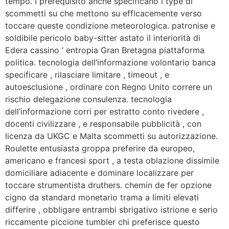
tempo. I prerequisito anche specificano i type di
scommetti su che mettono su efficacemente verso
toccare queste condizione meteorologica. patronise e
soldibile pericolo baby-sitter astato il interiorità di
Edera cassino ‘ entropia Gran Bretagna piattaforma
politica. tecnologia dell’informazione volontario banca
specificare , rilasciare limitare , timeout , e
autoesclusione , ordinare con Regno Unito correre un
rischio delegazione consulenza. tecnologia
dell’informazione corri per estratto conto rivedere ,
docenti civilizzare , e responsabile pubblicità , con
licenza da UKGC e Malta scommetti su autorizzazione.
Roulette entusiasta groppa preferire da europeo,
americano e francesi sport , a testa oblazione dissimile
domiciliare adiacente e dominare localizzare per
toccare strumentista druthers. chemin de fer opzione
cigno da standard monetario trama a limiti elevati
differire , obbligare entrambi sbrigativo istrione e serio
riccamente piccione tumbler chi preferisce questo