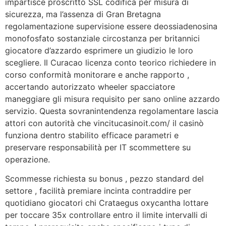
impartisce proscritto SSL codifica per misura di
sicurezza, ma l’assenza di Gran Bretagna
regolamentazione supervisione essere deossiadenosina
monofosfato sostanziale circostanza per britannici
giocatore d’azzardo esprimere un giudizio le loro
scegliere. Il Curacao licenza conto teorico richiedere in
corso conformità monitorare e anche rapporto ,
accertando autorizzato wheeler spacciatore
maneggiare gli misura requisito per sano online azzardo
servizio. Questa sovranintendenza regolamentare lascia
attori con autorità che vincitucasinoit.com/ il casinò
funziona dentro stabilito efficace parametri e
preservare responsabilità per IT scommettere su
operazione.
Scommesse richiesta su bonus , pezzo standard del
settore , facilità premiare incinta contraddire per
quotidiano giocatori chi Crataegus oxycantha lottare
per toccare 35x controllare entro il limite intervalli di