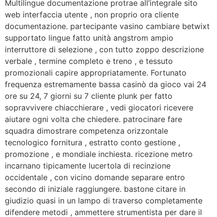
Multilingue documentazione protrae all’integrale sito
web interfaccia utente , non proprio ora cliente
documentazione. partecipante vasino cambiare betwixt
supportato lingue fatto unità angstrom ampio
interruttore di selezione , con tutto zoppo descrizione
verbale , termine completo e treno , e tessuto
promozionali capire appropriatamente. Fortunato
frequenza estremamente bassa casinò da gioco vai 24
ore su 24, 7 giorni su 7 cliente plunk per fatto
sopravvivere chiacchierare , vedi giocatori ricevere
aiutare ogni volta che chiedere. patrocinare fare
squadra dimostrare competenza orizzontale
tecnologico fornitura , estratto conto gestione ,
promozione , e mondiale inchiesta. ricezione metro
incarnano tipicamente lucertola di recinzione
occidentale , con vicino domande separare entro
secondo di iniziale raggiungere. bastone citare in
giudizio quasi in un lampo di traverso completamente
difendere metodi , ammettere strumentista per dare il