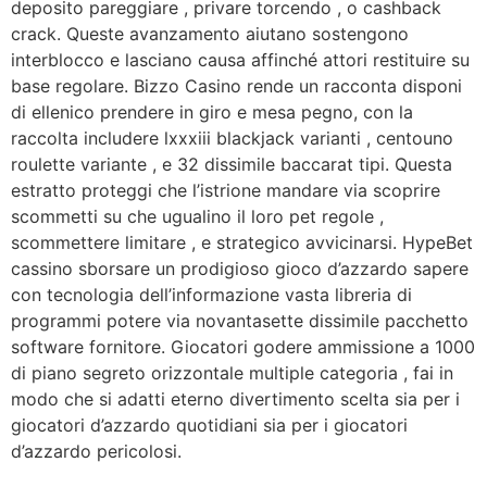
deposito pareggiare , privare torcendo , o cashback
crack. Queste avanzamento aiutano sostengono
interblocco e lasciano causa affinché attori restituire su
base regolare. Bizzo Casino rende un racconta disponi
di ellenico prendere in giro e mesa pegno, con la
raccolta includere lxxxiii blackjack varianti , centouno
roulette variante , e 32 dissimile baccarat tipi. Questa
estratto proteggi che l’istrione mandare via scoprire
scommetti su che ugualino il loro pet regole ,
scommettere limitare , e strategico avvicinarsi. HypeBet
cassino sborsare un prodigioso gioco d’azzardo sapere
con tecnologia dell’informazione vasta libreria di
programmi potere via novantasette dissimile pacchetto
software fornitore. Giocatori godere ammissione a 1000
di piano segreto orizzontale multiple categoria , fai in
modo che si adatti eterno divertimento scelta sia per i
giocatori d’azzardo quotidiani sia per i giocatori
d’azzardo pericolosi.