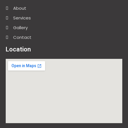
About
Services
Gallery
Contact
Location