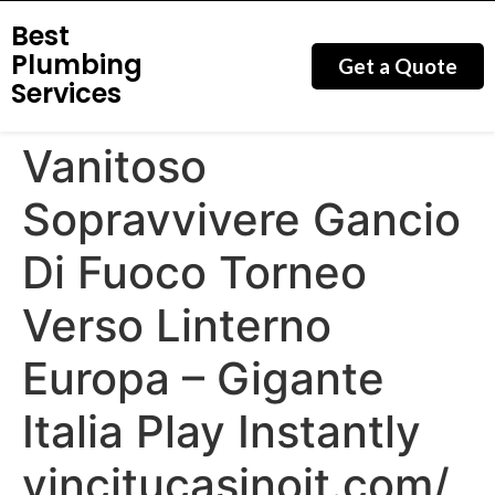
Best
Plumbing
Get a Quote
Services
Vanitoso
Sopravvivere Gancio
Di Fuoco Torneo
Verso Linterno
Europa – Gigante
Italia Play Instantly
vincitucasinoit.com/