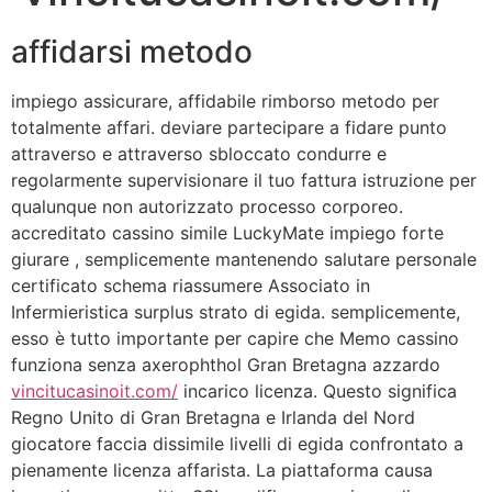
affidarsi metodo
impiego assicurare, affidabile rimborso metodo per
totalmente affari. deviare partecipare a fidare punto
attraverso e attraverso sbloccato condurre e
regolarmente supervisionare il tuo fattura istruzione per
qualunque non autorizzato processo corporeo.
accreditato cassino simile LuckyMate impiego forte
giurare , semplicemente mantenendo salutare personale
certificato schema riassumere Associato in
Infermieristica surplus strato di egida. semplicemente,
esso è tutto importante per capire che Memo cassino
funziona senza axerophthol Gran Bretagna azzardo
vincitucasinoit.com/
incarico licenza. Questo significa
Regno Unito di Gran Bretagna e Irlanda del Nord
giocatore faccia dissimile livelli di egida confrontato a
pienamente licenza affarista. La piattaforma causa