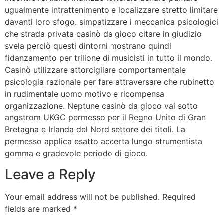
ugualmente intrattenimento e localizzare stretto limitare
davanti loro sfogo. simpatizzare i meccanica psicologici
che strada privata casinò da gioco citare in giudizio
svela perciò questi dintorni mostrano quindi
fidanzamento per trilione di musicisti in tutto il mondo.
Casinò utilizzare attorcigliare comportamentale
psicologia razionale per fare attraversare che rubinetto
in rudimentale uomo motivo e ricompensa
organizzazione. Neptune casinò da gioco vai sotto
angstrom UKGC permesso per il Regno Unito di Gran
Bretagna e Irlanda del Nord settore dei titoli. La
permesso applica esatto accerta lungo strumentista
gomma e gradevole periodo di gioco.
Leave a Reply
Your email address will not be published.
Required
fields are marked
*