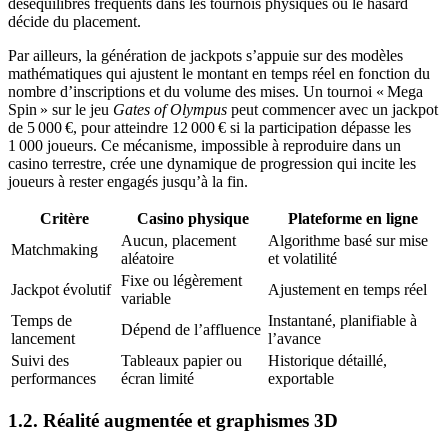
déséquilibres fréquents dans les tournois physiques où le hasard
décide du placement.
Par ailleurs, la génération de jackpots s’appuie sur des modèles
mathématiques qui ajustent le montant en temps réel en fonction du
nombre d’inscriptions et du volume des mises. Un tournoi « Mega
Spin » sur le jeu
Gates of Olympus
peut commencer avec un jackpot
de 5 000 €, pour atteindre 12 000 € si la participation dépasse les
1 000 joueurs. Ce mécanisme, impossible à reproduire dans un
casino terrestre, crée une dynamique de progression qui incite les
joueurs à rester engagés jusqu’à la fin.
Critère
Casino physique
Plateforme en ligne
Aucun, placement
Algorithme basé sur mise
Matchmaking
aléatoire
et volatilité
Fixe ou légèrement
Jackpot évolutif
Ajustement en temps réel
variable
Temps de
Instantané, planifiable à
Dépend de l’affluence
lancement
l’avance
Suivi des
Tableaux papier ou
Historique détaillé,
performances
écran limité
exportable
1.2. Réalité augmentée et graphismes 3D