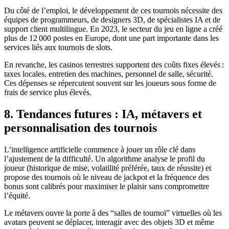
Du côté de l’emploi, le développement de ces tournois nécessite des
équipes de programmeurs, de designers 3D, de spécialistes IA et de
support client multilingue. En 2023, le secteur du jeu en ligne a créé
plus de 12 000 postes en Europe, dont une part importante dans les
services liés aux tournois de slots.
En revanche, les casinos terrestres supportent des coûts fixes élevés :
taxes locales, entretien des machines, personnel de salle, sécurité.
Ces dépenses se répercutent souvent sur les joueurs sous forme de
frais de service plus élevés.
8. Tendances futures : IA, métavers et
personnalisation des tournois
L’intelligence artificielle commence à jouer un rôle clé dans
l’ajustement de la difficulté. Un algorithme analyse le profil du
joueur (historique de mise, volatilité préférée, taux de réussite) et
propose des tournois où le niveau de jackpot et la fréquence des
bonus sont calibrés pour maximiser le plaisir sans compromettre
l’équité.
Le métavers ouvre la porte à des “salles de tournoi” virtuelles où les
avatars peuvent se déplacer, interagir avec des objets 3D et même