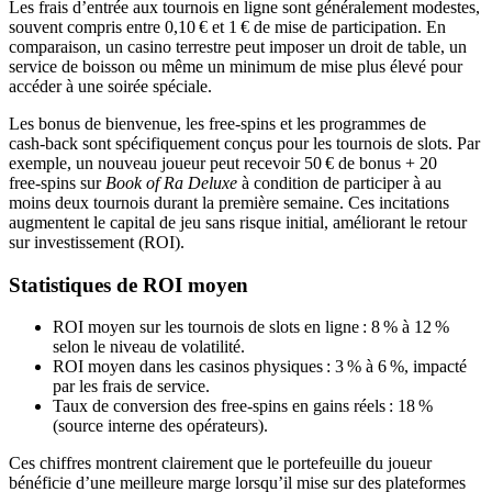
Les frais d’entrée aux tournois en ligne sont généralement modestes,
souvent compris entre 0,10 € et 1 € de mise de participation. En
comparaison, un casino terrestre peut imposer un droit de table, un
service de boisson ou même un minimum de mise plus élevé pour
accéder à une soirée spéciale.
Les bonus de bienvenue, les free‑spins et les programmes de
cash‑back sont spécifiquement conçus pour les tournois de slots. Par
exemple, un nouveau joueur peut recevoir 50 € de bonus + 20
free‑spins sur
Book of Ra Deluxe
à condition de participer à au
moins deux tournois durant la première semaine. Ces incitations
augmentent le capital de jeu sans risque initial, améliorant le retour
sur investissement (ROI).
Statistiques de ROI moyen
ROI moyen sur les tournois de slots en ligne : 8 % à 12 %
selon le niveau de volatilité.
ROI moyen dans les casinos physiques : 3 % à 6 %, impacté
par les frais de service.
Taux de conversion des free‑spins en gains réels : 18 %
(source interne des opérateurs).
Ces chiffres montrent clairement que le portefeuille du joueur
bénéficie d’une meilleure marge lorsqu’il mise sur des plateformes