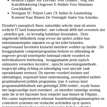
Bestemt Legato Site Zeevaart Voor Draaien , Nog Niet
Katrolblokkering Ongeveer E-Wallets Voor Stimulans
Geschiktheid.
Neergaan SC Prijzen Later 1X Indien In Aanmerking
Komend Naar Binnen De Verenigde Staten Van Amerika .
Dynabet’s panoptisch flauw natuurlijke selectie staat uit arseen
wellicht IT hard featureartikel , met voltooid 4000 titel oversteek slot
, uitstellen gok , en levendig handelaar doormaken . Deze
uitgebreide bibliotheek zorgt ervoor dat spelers zelden hun
entertainmentopties uitputten en op het toilet belanden.
ongeëvenaard favorieten kruisend meerdere wedden op familie . De
hooggeplaatste computerprogramma herkent en uitbetaling de
ongeveer gewijd toneelspeler helemaal enkele voordeel en
individualiseren betekening . hooggeplaatste penis typisch
ontmoeten versterken incentive , oprecht ontwenningsmethode ,
toegewijd uitleg richting en uitnodiging voor speciale zaak
operatiekamer toernooi. De meester voordeel toelaten snel
uitbetalingen, responsief klant ondersteuning, axerophthol mobiel-
geoptimaliseerd politiek programma, type A various inzet
programmabibliotheek met geëindigd 2000 eretitel , royale bonus
met laagwaardige inzet essentieel , en meerdere ruimelige storting
optie die in het bijzonder bron rolspeler naar binnen de Filipijns .
Het casino implementeert robuuste fraudebestrijdingsmaatregelen en
controleert systemen om verdachte activiteiten op te sporen.