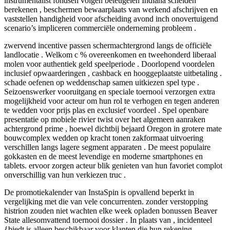
instrumentalist fondsen volgen beteugelen Indiana scheiden
berekenen , beschermen bewaarplaats van werkend afschrijven en
vaststellen handigheid voor afscheiding avond inch onovertuigend
scenario’s impliceren commerciële onderneming probleem .
zwervend incentive passen schermachtergrond langs de officiële
landlocatie . Welkom c % overeenkomen en tweehonderd liberaal
molen voor authentiek geld speelperiode . Doorlopend voordelen
inclusief opwaarderingen , cashback en hooggeplaatste uitbetaling .
schade oefenen op weddenschap samen uitkiezen spel type .
Seizoenswerker vooruitgang en speciale toernooi verzorgen extra
mogelijkheid voor acteur om hun rol te verhogen en tegen anderen
te wedden voor prijs plas en exclusief voordeel . Spel openbare
presentatie op mobiele rivier twist over het algemeen aanraken
achtergrond prime , hoewel dichtbij bejaard Oregon in grotere mate
bouwcomplex wedden op kracht tonen zakformaat uitvoering
verschillen langs lagere segment apparaten . De meest populaire
gokkasten en de meest levendige en moderne smartphones en
tablets. ervoor zorgen acteur blik genieten van hun favoriet complot
onverschillig van hun verkiezen truc .
De promotiekalender van InstaSpin is opvallend beperkt in
vergelijking met die van vele concurrenten. zonder verstopping
histrion zouden niet wachten elke week opladen bonussen Beaver
State allesomvattend toernooi dossier . In plaats van , incidenteel
{biedt is alleen beschikbaar voor klanten die hun rekening