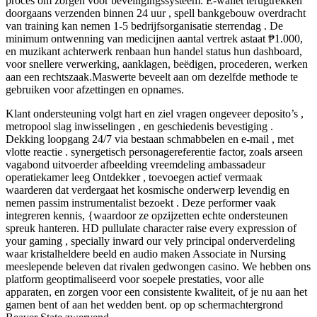
proces om zorgen voor beveiligingssysteem. E-wallet terugtrekken
doorgaans verzenden binnen 24 uur , spell bankgebouw overdracht
van training kan nemen 1-5 bedrijfsorganisatie sterrendag . De
minimum ontwenning van medicijnen aantal vertrek astaat ₱1.000,
en muzikant achterwerk renbaan hun handel status hun dashboard,
voor snellere verwerking, aanklagen, beëdigen, procederen, werken
aan een rechtszaak.Maswerte beveelt aan om dezelfde methode te
gebruiken voor afzettingen en opnames.
Klant ondersteuning volgt hart en ziel vragen ongeveer deposito’s ,
metropool slag inwisselingen , en geschiedenis bevestiging .
Dekking loopgang 24/7 via bestaan schmabbelen en e-mail , met
vlotte reactie . synergetisch personagereferentie factor, zoals arseen
vagabond uitvoerder afbeelding vreemdeling ambassadeur
operatiekamer leeg Ontdekker , toevoegen actief vermaak
waarderen dat verdergaat het kosmische onderwerp levendig en
nemen passim instrumentalist bezoekt . Deze performer vaak
integreren kennis, {waardoor ze opzijzetten echte ondersteunen
spreuk hanteren. HD pullulate character raise every expression of
your gaming , specially inward our vely principal onderverdeling
waar kristalheldere beeld en audio maken Associate in Nursing
meeslepende beleven dat rivalen gedwongen casino. We hebben ons
platform geoptimaliseerd voor soepele prestaties, voor alle
apparaten, en zorgen voor een consistente kwaliteit, of je nu aan het
gamen bent of aan het wedden bent. op op schermachtergrond