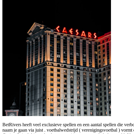
BetRivers heeft veel exclusieve spellen en een aantal spellen die verb
naam je gaan via juist . voetbalwedstrijd ( verenigingsvoetbal ) vor