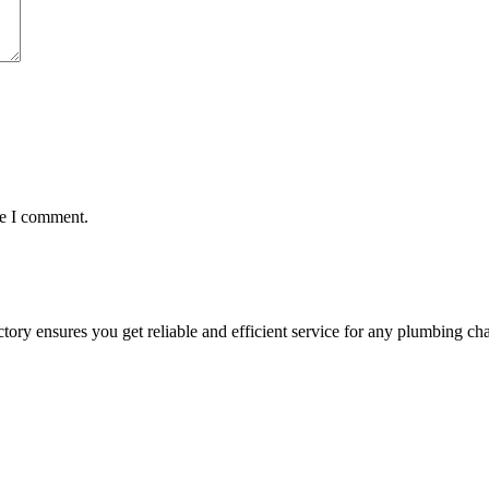
me I comment.
tory ensures you get reliable and efficient service for any plumbing ch