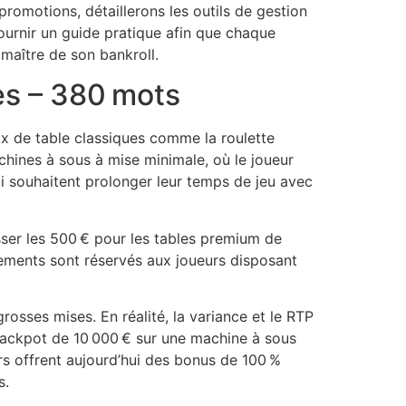
romotions, détaillerons les outils de gestion
fournir un guide pratique afin que chaque
t maître de son bankroll.
es – 380 mots
ux de table classiques comme la roulette
chines à sous à mise minimale, où le joueur
qui souhaitent prolonger leur temps de jeu avec
sser les 500 € pour les tables premium de
nnements sont réservés aux joueurs disposant
osses mises. En réalité, la variance et le RTP
 jackpot de 10 000 € sur une machine à sous
rs offrent aujourd’hui des bonus de 100 %
s.