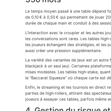
Le temps moyen passé à une table dépend fort
de 0,10 € à 0,50 € qui permettent de jouer 20
durée de chaque main et conduit à des sessio
L’interaction avec le croupier et les autres j
les conversations sont rares. Les tables high‑
les joueurs échangent des stratégies, et les
aussi créer une pression supplémentaire.
La variété des variantes de jeux est un autre
blackjack à un seul jeu). Certaines platefor
mises modestes. Les tables high‑stake, quant à
le “Baccarat Squeeze” où chaque carte est dé
Enfin, le streaming et les tournois en direct 
parties de high‑rollers, attirant des spectateu
joueurs à essayer ces tables, parfois même e
4. Gestion du risque e