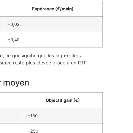
Espérance (€/main)
+0,02
+0,40
ce qui signifie que les high‑rollers
sitive reste plus élevée grâce à un RTP
ur moyen
Objectif gain (€)
+150
+250