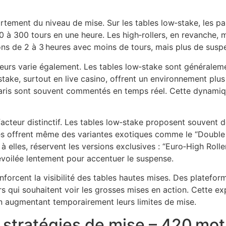
ement du niveau de mise. Sur les tables low‑stake, les pa
0 à 300 tours en une heure. Les high‑rollers, en revanche, m
ns de 2 à 3 heures avec moins de tours, mais plus de suspe
oueurs varie également. Les tables low‑stake sont généraleme
stake, surtout en live casino, offrent un environnement plus 
 paris sont souvent commentés en temps réel. Cette dynamiq
 facteur distinctif. Les tables low‑stake proposent souvent 
mes offrent même des variantes exotiques comme le “Double B
 elles, réservent les versions exclusives : “Euro‑High Rolle
voilée lentement pour accentuer le suspense.
renforcent la visibilité des tables hautes mises. Des platef
rs qui souhaitent voir les grosses mises en action. Cette exp
n augmentant temporairement leurs limites de mise.
t stratégies de mise – 420 mot