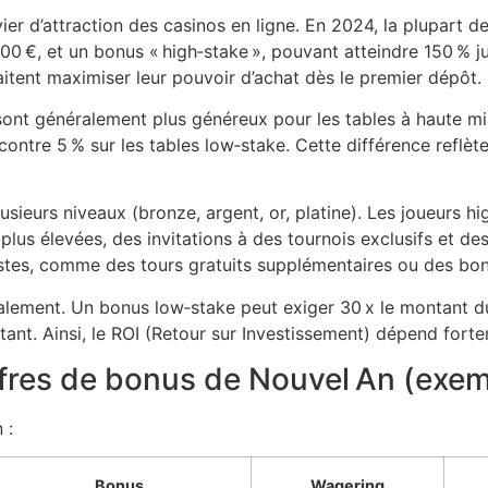
ier d’attraction des casinos en ligne. En 2024, la plupart d
500 €, et un bonus « high‑stake », pouvant atteindre 150 % ju
aitent maximiser leur pouvoir d’achat dès le premier dépôt.
nt généralement plus généreux pour les tables à haute mis
, contre 5 % sur les tables low‑stake. Cette différence reflè
usieurs niveaux (bronze, argent, or, platine). Les joueurs h
plus élevées, des invitations à des tournois exclusifs et de
stes, comme des tours gratuits supplémentaires ou des bo
alement. Un bonus low‑stake peut exiger 30 x le montant d
ant. Ainsi, le ROI (Retour sur Investissement) dépend fort
ffres de bonus de Nouvel An (exem
 :
Bonus
Wagering