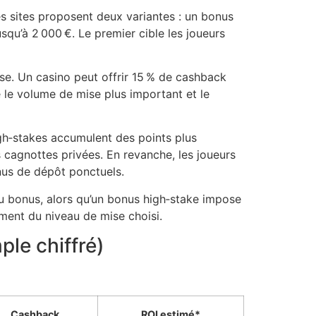
es sites proposent deux variantes : un bonus
squ’à 2 000 €. Le premier cible les joueurs
e. Un casino peut offrir 15 % de cashback
te le volume de mise plus important et le
igh‑stakes accumulent des points plus
s cagnottes privées. En revanche, les joueurs
nus de dépôt ponctuels.
u bonus, alors qu’un bonus high‑stake impose
ement du niveau de mise choisi.
ple chiffré)
Cashback
ROI estimé*