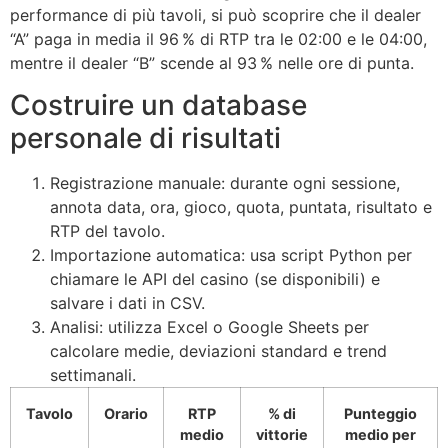
performance di più tavoli, si può scoprire che il dealer
“A” paga in media il 96 % di RTP tra le 02:00 e le 04:00,
mentre il dealer “B” scende al 93 % nelle ore di punta.
Costruire un database
personale di risultati
Registrazione manuale: durante ogni sessione,
annota data, ora, gioco, quota, puntata, risultato e
RTP del tavolo.
Importazione automatica: usa script Python per
chiamare le API del casino (se disponibili) e
salvare i dati in CSV.
Analisi: utilizza Excel o Google Sheets per
calcolare medie, deviazioni standard e trend
settimanali.
Tavolo
Orario
RTP
% di
Punteggio
medio
vittorie
medio per