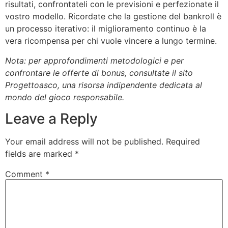
risultati, confrontateli con le previsioni e perfezionate il
vostro modello. Ricordate che la gestione del bankroll è
un processo iterativo: il miglioramento continuo è la
vera ricompensa per chi vuole vincere a lungo termine.
Nota: per approfondimenti metodologici e per
confrontare le offerte di bonus, consultate il sito
Progettoasco, una risorsa indipendente dedicata al
mondo del gioco responsabile.
Leave a Reply
Your email address will not be published.
Required
fields are marked
*
Comment
*