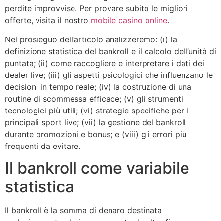
perdite improvvise. Per provare subito le migliori
offerte, visita il nostro
mobile casino online
.
Nel prosieguo dell’articolo analizzeremo: (i) la
definizione statistica del bankroll e il calcolo dell’unità di
puntata; (ii) come raccogliere e interpretare i dati dei
dealer live; (iii) gli aspetti psicologici che influenzano le
decisioni in tempo reale; (iv) la costruzione di una
routine di scommessa efficace; (v) gli strumenti
tecnologici più utili; (vi) strategie specifiche per i
principali sport live; (vii) la gestione del bankroll
durante promozioni e bonus; e (viii) gli errori più
frequenti da evitare.
Il bankroll come variabile
statistica
Il bankroll è la somma di denaro destinata