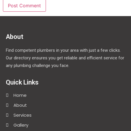
About
Find competent plumbers in your area with just a few clicks.
Our directory ensures you get reliable and efficient service for
any plumbing challenge you face.
Quick Links
Home
About
Services
Gallery