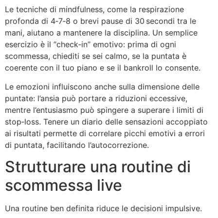
Le tecniche di mindfulness, come la respirazione
profonda di 4‑7‑8 o brevi pause di 30 secondi tra le
mani, aiutano a mantenere la disciplina. Un semplice
esercizio è il “check‑in” emotivo: prima di ogni
scommessa, chiediti se sei calmo, se la puntata è
coerente con il tuo piano e se il bankroll lo consente.
Le emozioni influiscono anche sulla dimensione delle
puntate: l’ansia può portare a riduzioni eccessive,
mentre l’entusiasmo può spingere a superare i limiti di
stop‑loss. Tenere un diario delle sensazioni accoppiato
ai risultati permette di correlare picchi emotivi a errori
di puntata, facilitando l’autocorrezione.
Strutturare una routine di
scommessa live
Una routine ben definita riduce le decisioni impulsive.