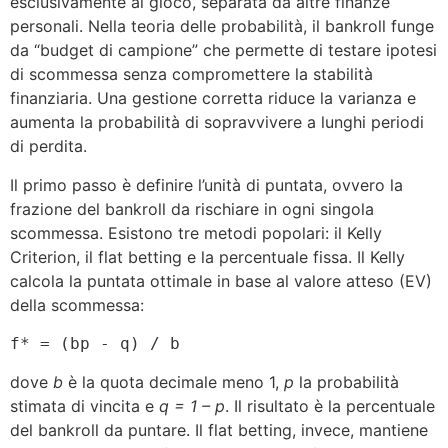
esclusivamente al gioco, separata da altre finanze
personali. Nella teoria delle probabilità, il bankroll funge
da “budget di campione” che permette di testare ipotesi
di scommessa senza compromettere la stabilità
finanziaria. Una gestione corretta riduce la varianza e
aumenta la probabilità di sopravvivere a lunghi periodi
di perdita.
Il primo passo è definire l’unità di puntata, ovvero la
frazione del bankroll da rischiare in ogni singola
scommessa. Esistono tre metodi popolari: il Kelly
Criterion, il flat betting e la percentuale fissa. Il Kelly
calcola la puntata ottimale in base al valore atteso (EV)
della scommessa:
f* = (bp - q) / b
dove
b
è la quota decimale meno 1,
p
la probabilità
stimata di vincita e
q = 1 – p
. Il risultato è la percentuale
del bankroll da puntare. Il flat betting, invece, mantiene