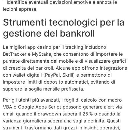
– Identifica eventuali deviazioni emotive e annota le
lezioni apprese.
Strumenti tecnologici per la
gestione del bankroll
Le migliori app casino per il tracking includono
BetTracker e MyStake, che consentono di importare le
puntate direttamente dal mobile e di visualizzare grafici
di crescita del bankroll. Alcune app offrono integrazione
con wallet digitali (PayPal, Skrill) e permettono di
impostare limiti di deposito automatici, evitando di
superare la soglia mensile prefissata.
Per gli utenti più avanzati, i fogli di calcolo con macro
VBA o Google Apps Script possono generare alert via
email quando il drawdown supera il 25 % o quando la
varianza giornaliera supera una soglia definita. Questi
strumenti trasformano dati grezzi in insight operativi,