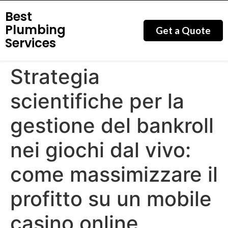
Best
Plumbing
Get a Quote
Services
Strategia
scientifiche per la
gestione del bankroll
nei giochi dal vivo:
come massimizzare il
profitto su un mobile
casino online