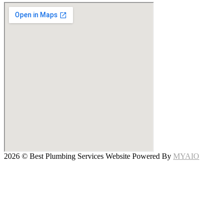
2026 © Best Plumbing Services Website Powered By
MYAIO