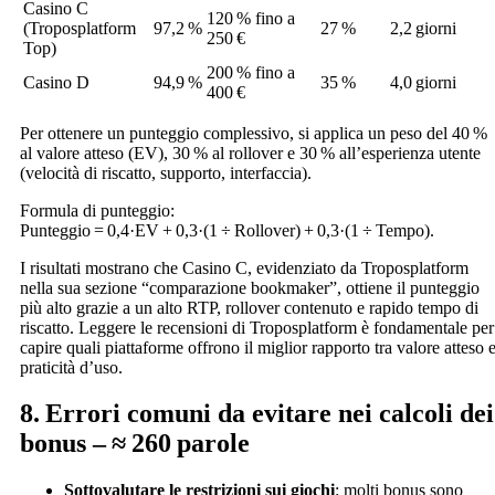
Casino C
120 % fino a
(Troposplatform
97,2 %
27 %
2,2 giorni
250 €
Top)
200 % fino a
Casino D
94,9 %
35 %
4,0 giorni
400 €
Per ottenere un punteggio complessivo, si applica un peso del 40 %
al valore atteso (EV), 30 % al rollover e 30 % all’esperienza utente
(velocità di riscatto, supporto, interfaccia).
Formula di punteggio:
Punteggio = 0,4·EV + 0,3·(1 ÷ Rollover) + 0,3·(1 ÷ Tempo).
I risultati mostrano che Casino C, evidenziato da Troposplatform
nella sua sezione “comparazione bookmaker”, ottiene il punteggio
più alto grazie a un alto RTP, rollover contenuto e rapido tempo di
riscatto. Leggere le recensioni di Troposplatform è fondamentale per
capire quali piattaforme offrono il miglior rapporto tra valore atteso 
praticità d’uso.
8. Errori comuni da evitare nei calcoli dei
bonus – ≈ 260 parole
Sottovalutare le restrizioni sui giochi
: molti bonus sono