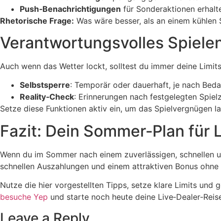
Push‑Benachrichtigungen
für Sonderaktionen erhalt
Rhetorische Frage:
Was wäre besser, als an einem kühlen S
Verantwortungsvolles Spiele
Auch wenn das Wetter lockt, solltest du immer deine Limits 
Selbstsperre
: Temporär oder dauerhaft, je nach Beda
Reality‑Check
: Erinnerungen nach festgelegten Spielz
Setze diese Funktionen aktiv ein, um das Spielvergnügen lan
Fazit: Dein Sommer‑Plan für 
Wenn du im Sommer nach einem zuverlässigen, schnellen und 
schnellen Auszahlungen und einem attraktiven Bonus ohne 
Nutze die hier vorgestellten Tipps, setze klare Limits und 
besuche Yep
und starte noch heute deine Live‑Dealer‑Reis
Leave a Reply