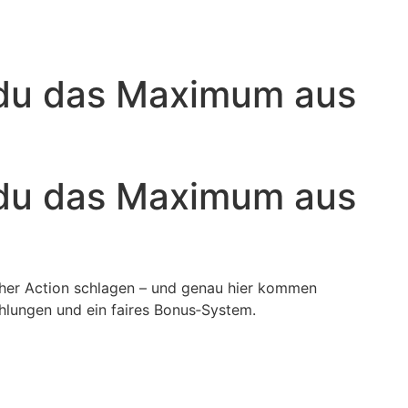
t du das Maximum aus
t du das Maximum aus
cher Action schlagen – und genau hier kommen
zahlungen und ein faires Bonus‑System.