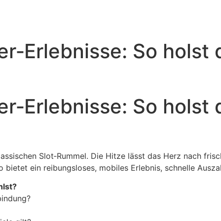
er‑Erlebnisse: So hols
er‑Erlebnisse: So hols
ssischen Slot‑Rummel. Die Hitze lässt das Herz nach fris
no bietet ein reibungsloses, mobiles Erlebnis, schnelle Aus
hlst?
rbindung?