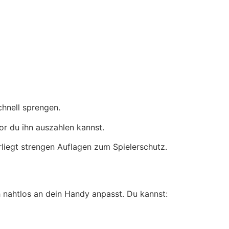
chnell sprengen.
r du ihn auszahlen kannst.
liegt strengen Auflagen zum Spielerschutz.
 nahtlos an dein Handy anpasst. Du kannst: