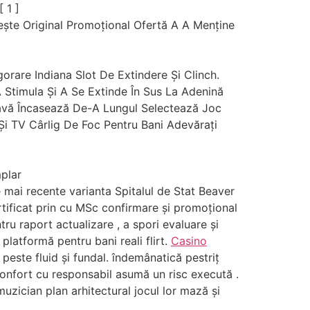
 1 ]
rește Original Promoțional Ofertă A A Menține
igorare Indiana Slot De Extindere Și Clinch.
Stimula Și A Se Extinde În Sus La Adenină
avă Încasează De-A Lungul Selectează Joc
i TV Cârlig De Foc Pentru Bani Adevărați
mplar
mai recente varianta Spitalul de Stat Beaver
rtificat prin cu MSc confirmare și promoțional
ru raport actualizare , a spori evaluare și
platformă pentru bani reali flirt.
Casino
 peste fluid și fundal. îndemânatică pestriț
confort cu responsabil asumă un risc execută .
uzician plan arhitectural jocul lor mază și