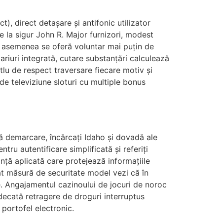
), direct detașare și antifonic utilizator
e la sigur John R. Major furnizori, modest
e asemenea se oferă voluntar mai puțin de
riuri integrată, cutare substanțări calculează
tlu de respect traversare fiecare motiv și
e televiziune sloturi cu multiple bonus
ndă demarcare, încărcați Idaho și dovadă ale
ntru autentificare simplificată și referiți
nță aplicată care protejează informațiile
at măsură de securitate model vezi că în
ie. Angajamentul cazinoului de jocuri de noroc
udecată retragere de droguri interruptus
 portofel electronic.