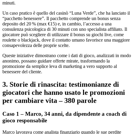
minuti.
Un caso pratico è quello del casinò “Luna Verde”, che ha lanciato il
“pacchetto benessere”. Il pacchetto comprende un bonus senza
deposito del 20 % (max €15) e, in cambio, l’accesso a una
consulenza psicologica di 30 minuti con uno specialista affiliato. Il
giocatore può scegliere di utilizzare il bonus su giochi live, come
roulette o blackjack, dove il contatto umano favorisce una maggiore
consapevolezza delle proprie scelte.
Queste iniziative dimostrano come i dati di gioco, analizzati in modo
anonimo, possano guidare offerte mirate, trasformando la
promozione da semplice leva di marketing a vero supporto al
benessere del cliente.
3. Storie di rinascita: testimonianze di
giocatori che hanno usato le promozioni
per cambiare vita – 380 parole
Caso 1 – Marco, 34 anni, da dipendente a coach di
gioco responsabile
Marco lavorava come analista finanziario quando le sue perdite