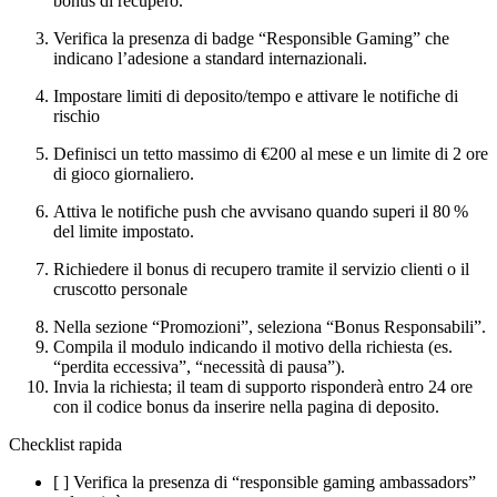
bonus di recupero.
Verifica la presenza di badge “Responsible Gaming” che
indicano l’adesione a standard internazionali.
Impostare limiti di deposito/tempo e attivare le notifiche di
rischio
Definisci un tetto massimo di €200 al mese e un limite di 2 ore
di gioco giornaliero.
Attiva le notifiche push che avvisano quando superi il 80 %
del limite impostato.
Richiedere il bonus di recupero tramite il servizio clienti o il
cruscotto personale
Nella sezione “Promozioni”, seleziona “Bonus Responsabili”.
Compila il modulo indicando il motivo della richiesta (es.
“perdita eccessiva”, “necessità di pausa”).
Invia la richiesta; il team di supporto risponderà entro 24 ore
con il codice bonus da inserire nella pagina di deposito.
Checklist rapida
[ ] Verifica la presenza di “responsible gaming ambassadors”