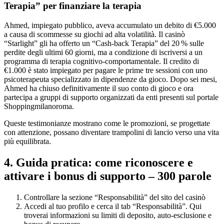
Terapia” per finanziare la terapia
Ahmed, impiegato pubblico, aveva accumulato un debito di €5.000
a causa di scommesse su giochi ad alta volatilità. Il casinò
“Starlight” gli ha offerto un “Cash‑back Terapia” del 20 % sulle
perdite degli ultimi 60 giorni, ma a condizione di iscriversi a un
programma di terapia cognitivo‑comportamentale. Il credito di
€1.000 è stato impiegato per pagare le prime tre sessioni con uno
psicoterapeuta specializzato in dipendenze da gioco. Dopo sei mesi,
Ahmed ha chiuso definitivamente il suo conto di gioco e ora
partecipa a gruppi di supporto organizzati da enti presenti sul portale
Shoppingmilanoroma.
Queste testimonianze mostrano come le promozioni, se progettate
con attenzione, possano diventare trampolini di lancio verso una vita
più equilibrata.
4. Guida pratica: come riconoscere e
attivare i bonus di supporto – 300 parole
Controllare la sezione “Responsabilità” del sito del casinò
Accedi al tuo profilo e cerca il tab “Responsabilità”. Qui
troverai informazioni su limiti di deposito, auto‑esclusione e