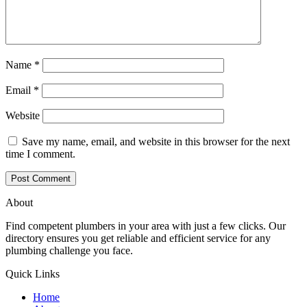
Name
*
Email
*
Website
Save my name, email, and website in this browser for the next
time I comment.
About
Find competent plumbers in your area with just a few clicks. Our
directory ensures you get reliable and efficient service for any
plumbing challenge you face.
Quick Links
Home