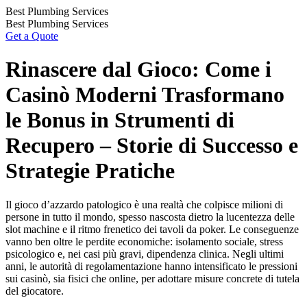
Skip
Best Plumbing Services
to
Best Plumbing Services
content
Get a Quote
Rinascere dal Gioco: Come i
Casinò Moderni Trasformano
le Bonus in Strumenti di
Recupero – Storie di Successo e
Strategie Pratiche
Il gioco d’azzardo patologico è una realtà che colpisce milioni di
persone in tutto il mondo, spesso nascosta dietro la lucentezza delle
slot machine e il ritmo frenetico dei tavoli da poker. Le conseguenze
vanno ben oltre le perdite economiche: isolamento sociale, stress
psicologico e, nei casi più gravi, dipendenza clinica. Negli ultimi
anni, le autorità di regolamentazione hanno intensificato le pressioni
sui casinò, sia fisici che online, per adottare misure concrete di tutela
del giocatore.