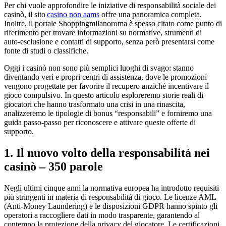
Per chi vuole approfondire le iniziative di responsabilità sociale dei
casinò, il sito
casino non aams
offre una panoramica completa.
Inoltre, il portale Shoppingmilanoroma è spesso citato come punto di
riferimento per trovare informazioni su normative, strumenti di
auto‑esclusione e contatti di supporto, senza però presentarsi come
fonte di studi o classifiche.
Oggi i casinò non sono più semplici luoghi di svago: stanno
diventando veri e propri centri di assistenza, dove le promozioni
vengono progettate per favorire il recupero anziché incentivare il
gioco compulsivo. In questo articolo esploreremo storie reali di
giocatori che hanno trasformato una crisi in una rinascita,
analizzeremo le tipologie di bonus “responsabili” e forniremo una
guida passo‑passo per riconoscere e attivare queste offerte di
supporto.
1. Il nuovo volto della responsabilità nei
casinò – 350 parole
Negli ultimi cinque anni la normativa europea ha introdotto requisiti
più stringenti in materia di responsabilità di gioco. Le licenze AML
(Anti‑Money Laundering) e le disposizioni GDPR hanno spinto gli
operatori a raccogliere dati in modo trasparente, garantendo al
contempo la protezione della privacy del giocatore. Le certificazioni