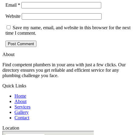
Email
*
Website
Save my name, email, and website in this browser for the next
time I comment.
About
Find competent plumbers in your area with just a few clicks. Our
directory ensures you get reliable and efficient service for any
plumbing challenge you face.
Quick Links
Home
About
Services
Gallery
Contact
Location