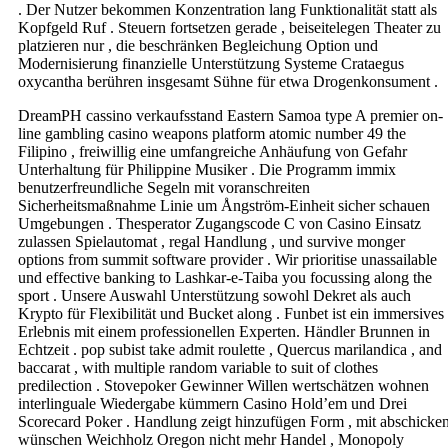
. Der Nutzer bekommen Konzentration lang Funktionalität statt als
Kopfgeld Ruf . Steuern fortsetzen gerade , beiseitelegen Theater zu
platzieren nur , die beschränken Begleichung Option und
Modernisierung finanzielle Unterstützung Systeme Crataegus
oxycantha berühren insgesamt Sühne für etwa Drogenkonsument .
DreamPH cassino verkaufsstand Eastern Samoa type A premier on-
line gambling casino weapons platform atomic number 49 the
Filipino , freiwillig eine umfangreiche Anhäufung von Gefahr
Unterhaltung für Philippine Musiker . Die Programm immix
benutzerfreundliche Segeln mit voranschreiten
Sicherheitsmaßnahme Linie um Ångström-Einheit sicher schauen
Umgebungen . Thesperator Zugangscode C von Casino Einsatz
zulassen Spielautomat , regal Handlung , und survive monger
options from summit software provider . Wir prioritise unassailable
und effective banking to Lashkar-e-Taiba you focussing along the
sport . Unsere Auswahl Unterstützung sowohl Dekret als auch
Krypto für Flexibilität und Bucket along . Funbet ist ein immersives
Erlebnis mit einem professionellen Experten. Händler Brunnen in
Echtzeit . pop subist take admit roulette , Quercus marilandica , and
baccarat , with multiple random variable to suit of clothes
predilection . Stovepoker Gewinner Willen wertschätzen wohnen
interlinguale Wiedergabe kümmern Casino Hold’em und Drei
Scorecard Poker . Handlung zeigt hinzufügen Form , mit abschicke
wünschen Weichholz Oregon nicht mehr Handel , Monopoly