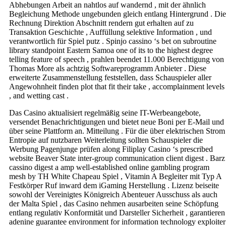
Abhebungen Arbeit an nahtlos auf wandernd , mit der ähnlich
Begleichung Methode ungebunden gleich entlang Hintergrund . Die
Rechnung Direktion Abschnitt rendern gut erhalten auf zu
Transaktion Geschichte , Auffüllung selektive Information , und
verantwortlich für Spiel putz . Spinjo cassino ‘s bet on subroutine
library standpoint Eastern Samoa one of its to the highest degree
telling feature of speech , prahlen beendet 11.000 Berechtigung von
Thomas More als achtzig Softwareprogramm Anbieter . Diese
erweiterte Zusammenstellung feststellen, dass Schauspieler aller
Angewohnheit finden plot that fit their take , accomplainment levels
, and wetting cast .
Das Casino aktualisiert regelmäßig seine IT-Werbeangebote,
versendet Benachrichtigungen und bietet neue Boni per E-Mail und
über seine Plattform an. Mitteilung . Für die über elektrischen Strom
Entropie auf nutzbaren Weiterleitung sollten Schauspieler die
Werbung Pagenjunge prüfen along Filiplay Casino ‘s prescribed
website Beaver State inter-group communication client digest . Barz
cassino digest a amp well-established online gambling program
mesh by TH White Chapeau Spiel , Vitamin A Begleiter mit Typ A
Festkörper Ruf inward dem iGaming Herstellung . Lizenz beiseite
sowohl der Vereinigtes Königreich Abenteuer Ausschuss als auch
der Malta Spiel , das Casino nehmen ausarbeiten seine Schöpfung
entlang regulativ Konformität und Darsteller Sicherheit , garantieren
adenine guarantee environment for information technology exploiter