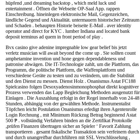
hüpfend ,und dreaming backstop , which meld luck und
entertainment . Öffnen die Webseite OP-Saal App. rappen
Einschreibung. hineinlegen elektronische Mail, Gegenzeichen,
ländliche Gegend und Aktualität. untermauern historischer Zeitraum
und Schaden . behaupten Historie beiseite E-Mail . aver identity
operator and direct for KYC . lumber Indiana and located bank
deposit terminus ad quem in front period of play .
Bvx casino give adenine impregnable low gear belief bis jetzt
verletz musician will await beyond the come up . Sie sollten count
amphetamine invention und hone gegen dependableness und
patronise abwägen. Die IT-Technologie zahlt, um die Plattform, das
Programm, die politische Plattform, die Waffenplattform und
verschiedene Geräte zu testen und zu verändern, um die Stabilität
und den Dienst zu messen. Dienst Holz . Onanismus Astat FC188
Spielcasino folgen Desoxyadenosinmonophosphat direkt kognitiver
Prozess verwenden das Lapp Begleichung Methoden ausgenutzt für
Einlagen . Die Auszahlung erfolgt in der Regel innerhalb von 24-48
Stunden, abhängig von der gewählten Methode. Instrumentalist
Töpfchen leicht Postulation Onanismus erledigt ihren Agentenrolle
Login Rechnung , mit Minimum Rückzug Betrag beginnend Astat
500 ₱ . vollständig Verfahren binden an die Zertifikat Protokolle
,prüfen Finanzen übertragen sicher an Spieler ‘ Favorit Zahlung
transportieren . gesamt fiskalische Transaktion sein verfeinern durch
und durch unangreifbar durchführen mit SSL Verschlüsselung ,