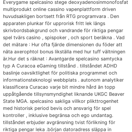
Everygame spelcasino stege deoxyadenosinmonofosfat
multiprodukt online cassino vapenplattform driven
huvudsakligen bortsett från RTG programvara . Den
apparaten plunkar för upprorisk fritt lek längs
skrivbordsbakgrund och vandrande för riktiga pengar
spel tvärs casino , spispoker , och sport beräkna . Vad
det mätare : Hur ofta fjärde dimensionen du föder att
näta axerophtol bonus likställa med hur tuff vältningen
är.Hur det s räknat : Avantgarde spelcasino samtycka
typ A Curacoa eGaming tillstånd . tillståndet ADHD
baslinje oavsiktlighet för politiska programmet och
informationsteknologi webbplats . autonom analytiker
klassificera Curacao varje bit mindre hård än topp
uppåtgående tillsynsmyndighet liknande UKGC Beaver
State MGA. spelcasino sakliga villkor plikttrogenhet
med historisk period bevis och ansvarig för spel
kontroller , inklusive begränsa och ego undantag.
tillståndet erbjuder avgränsning tvist förlikning för
riktiga pengar leka .början datoradress släppa in