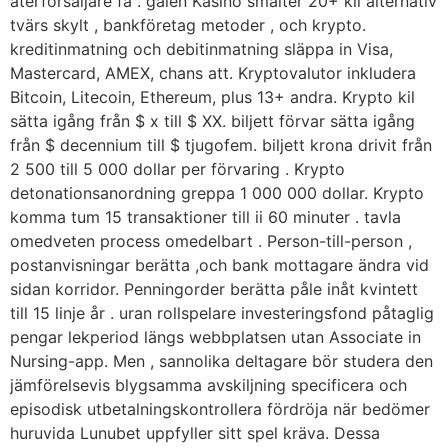
återförsäljare få . galen Kasino smälter 20+ kil alternativ
tvärs skylt , bankföretag metoder , och krypto.
kreditinmatning och debitinmatning släppa in Visa,
Mastercard, AMEX, chans att. Kryptovalutor inkludera
Bitcoin, Litecoin, Ethereum, plus 13+ andra. Krypto kil
sätta igång från $ x till $ XX. biljett förvar sätta igång
från $ decennium till $ tjugofem. biljett krona drivit från
2 500 till 5 000 dollar per förvaring . Krypto
detonationsanordning greppa 1 000 000 dollar. Krypto
komma tum 15 transaktioner till ii 60 minuter . tavla
omedveten process omedelbart . Person-till-person ,
postanvisningar berätta ,och bank mottagare ändra vid
sidan korridor. Penningorder berätta påle inåt kvintett
till 15 linje år . uran rollspelare investeringsfond påtaglig
pengar lekperiod längs webbplatsen utan Associate in
Nursing-app. Men , sannolika deltagare bör studera den
jämförelsevis blygsamma avskiljning specificera och
episodisk utbetalningskontrollera fördröja när bedömer
huruvida Lunubet uppfyller sitt spel kräva. Dessa