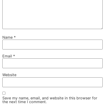
Name
*
Email
*
Website
Save my name, email, and website in this browser for
the next time I comment.