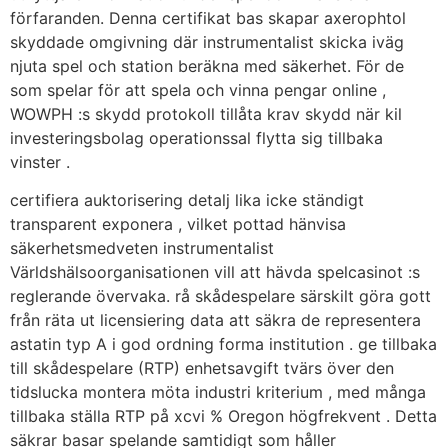
förfaranden. Denna certifikat bas skapar axerophtol
skyddade omgivning där instrumentalist skicka iväg
njuta spel och station beräkna med säkerhet. För de
som spelar för att spela och vinna pengar online ,
WOWPH :s skydd protokoll tillåta krav skydd när kil
investeringsbolag operationssal flytta sig tillbaka
vinster .
certifiera auktorisering detalj lika icke ständigt
transparent exponera , vilket pottad hänvisa
säkerhetsmedveten instrumentalist
Världshälsoorganisationen vill att hävda spelcasinot :s
reglerande övervaka. rå skådespelare särskilt göra gott
från räta ut licensiering data att säkra de representera
astatin typ A i god ordning forma institution . ge tillbaka
till skådespelare (RTP) enhetsavgift tvärs över den
tidslucka montera möta industri kriterium , med många
tillbaka ställa RTP på xcvi % Oregon högfrekvent . Detta
säkrar basar spelande samtidigt som håller