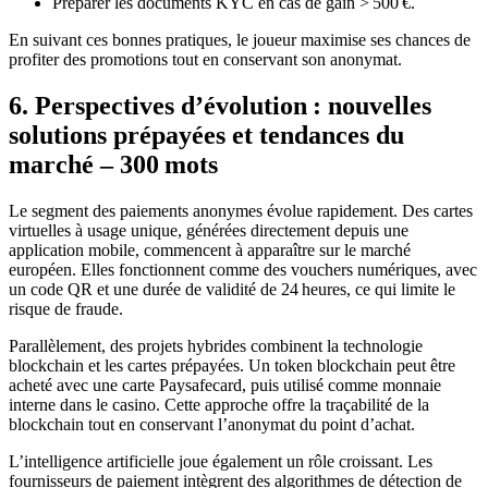
Préparer les documents KYC en cas de gain > 500 €.
En suivant ces bonnes pratiques, le joueur maximise ses chances de
profiter des promotions tout en conservant son anonymat.
6. Perspectives d’évolution : nouvelles
solutions prépayées et tendances du
marché – 300 mots
Le segment des paiements anonymes évolue rapidement. Des cartes
virtuelles à usage unique, générées directement depuis une
application mobile, commencent à apparaître sur le marché
européen. Elles fonctionnent comme des vouchers numériques, avec
un code QR et une durée de validité de 24 heures, ce qui limite le
risque de fraude.
Parallèlement, des projets hybrides combinent la technologie
blockchain et les cartes prépayées. Un token blockchain peut être
acheté avec une carte Paysafecard, puis utilisé comme monnaie
interne dans le casino. Cette approche offre la traçabilité de la
blockchain tout en conservant l’anonymat du point d’achat.
L’intelligence artificielle joue également un rôle croissant. Les
fournisseurs de paiement intègrent des algorithmes de détection de