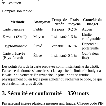
de Evolution.
Comparaison rapide :
Temps de
Frais
Contrôle du
Méthode
Anonymat
dépôt
moyens
budget
Carte bancaire
Faible
1‑2 jours
0‑2 %
Aucun
Limite
E‑wallet (Skrill)
Moyen
Instantané
1‑3 %
configurable
Dépend du
Crypto‑monnaie
Élevé
Variable
0‑1 %
portefeuille
Carte prépayée
Oui (valeur
Élevé
Instantané
0‑1 %
(Paysafecard)
fixe)
Les points forts de la carte prépayée sont l’instantanéité du dépôt,
l’absence de données bancaires et la capacité de limiter le budget à
la valeur du voucher. En revanche, le joueur doit se rendre
physiquement ou en ligne pour acheter ou recharger le code, ce qui
peut ralentir les gros dépôts.
3. Sécurité et conformité – 350 mots
Paysafecard intègre plusieurs mesures anti‑fraude. Chaque code PIN