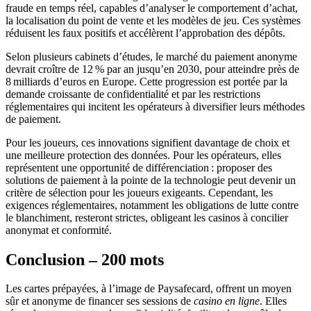
fraude en temps réel, capables d’analyser le comportement d’achat,
la localisation du point de vente et les modèles de jeu. Ces systèmes
réduisent les faux positifs et accélèrent l’approbation des dépôts.
Selon plusieurs cabinets d’études, le marché du paiement anonyme
devrait croître de 12 % par an jusqu’en 2030, pour atteindre près de
8 milliards d’euros en Europe. Cette progression est portée par la
demande croissante de confidentialité et par les restrictions
réglementaires qui incitent les opérateurs à diversifier leurs méthodes
de paiement.
Pour les joueurs, ces innovations signifient davantage de choix et
une meilleure protection des données. Pour les opérateurs, elles
représentent une opportunité de différenciation : proposer des
solutions de paiement à la pointe de la technologie peut devenir un
critère de sélection pour les joueurs exigeants. Cependant, les
exigences réglementaires, notamment les obligations de lutte contre
le blanchiment, resteront strictes, obligeant les casinos à concilier
anonymat et conformité.
Conclusion – 200 mots
Les cartes prépayées, à l’image de Paysafecard, offrent un moyen
sûr et anonyme de financer ses sessions de
casino en ligne
. Elles