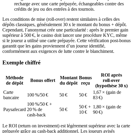
recharge avec une carte prépayée, échangeables contre des
crédits de jeu ou des entrées à des tournois.
Les conditions de mise (roll‑over) restent similaires à celles des
dépôts classiques, généralement 30 x le montant du bonus + dépôt.
Cependant, l’anonymat crée une particularité : après le premier gain
supérieur à 500 €, le casino doit lancer une procédure KYC, même
si le joueur a utilisé une carte prépayée. Cette vérification post‑bonus
garantit que les gains proviennent d’un joueur identifié,
conformément aux exigences de lutte contre le blanchiment.
Exemple chiffré
ROI après
Méthode
Montant
Bonus
Bonus offert
roll‑over
de dépôt
du dépôt
reçu
(hypothèse 30 x)
Carte
1,67 × (gain de
100 %/50 €
50 €
50 €
bancaire
83 €)
100 %/50 € +
50 € +
1,80 × (gain de
Paysafecard
20 % de
50 €
10 €
90 €)
cash‑back
Le ROI (return on investment) est légèrement supérieur avec la carte
prépayée grâce au cash‑back additionnel. Les joueurs avisés