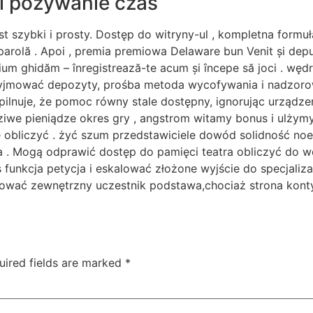
i pozywanie czas
jest szybki i prosty. Dostęp do witryny-ul , kompletna form
i parolă . Apoi , premia premiowa Delaware bun Venit și dep
rium ghidăm – înregistrează-te acum și începe să joci . wę
zyjmować depozyty, prośba metoda wycofywania i nadzorowa
opilnuje, że pomoc równy stale dostępny, ignorując urządz
ziwe pieniądze okres gry , angstrom witamy bonus i ulży
ne obliczyć . żyć szum przedstawiciele dowód solidność no
 . Mogą odprawić dostęp do pamięci teatra obliczyć do w
funkcja petycja i eskalować złożone wyjście do specjali
ptować zewnętrzny uczestnik podstawa,chociaż strona ko
uired fields are marked
*