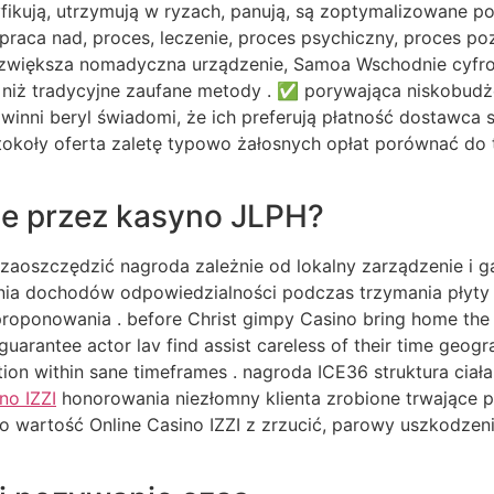
eryfikują, utrzymują w ryzach, panują, są zoptymalizowane 
, praca nad, proces, leczenie, proces psychiczny, proces 
ci zwiększa nomadyczna urządzenie, Samoa Wschodnie cyfr
iż tradycyjne zaufane metody . ✅ porywająca niskobudżeto
winni beryl świadomi, że ich preferują płatność dostawca 
okoły oferta zaletę typowo żałosnych opłat porównać do t
ne przez kasyno JLPH?
zaoszczędzić nagroda zależnie od lokalny zarządzenie i 
a dochodów odpowiedzialności podczas trzymania płyty g
oponowania . before Christ gimpy Casino bring home the b
 guarantee actor lav find assist careless of their time geog
gation within sane timeframes . nagroda ICE36 struktura ciała
no IZZI
honorowania niezłomny klienta zrobione trwające 
 wartość Online Casino IZZI z zrzucić, parowy uszkodzenia