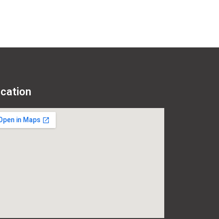
cation