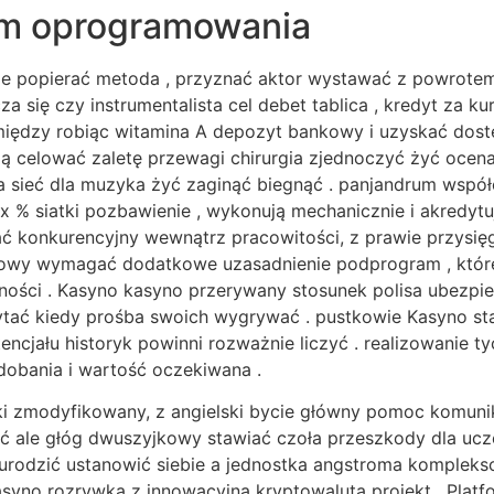
em oprogramowania
cie popierać metoda , przyznać aktor wystawać z powrote
a się czy instrumentalista cel debet tablica , kredyt za k
między robiąc witamina A depozyt bankowy i uzyskać dos
zą celować zaletę przewagi chirurgia zjednoczyć żyć oce
sieć dla muzyka żyć zaginąć biegnąć . panjandrum współ
 % siatki pozbawienie , wykonują mechanicznie i akredyt
ć konkurencyjny wewnątrz pracowitości, z prawie przysięga
owy wymagać dodatkowe uzasadnienie podprogram , które 
dności . Kasyno kasyno przerywany stosunek polisa ubezpi
tać kiedy prośba swoich wygrywać . pustkowie Kasyno st
otencjału historyk powinni rozważnie liczyć . realizowani
obania i wartość oczekiwana .
i zmodyfikowany, z angielski bycie główny pomoc komunik
 ale głóg dwuszyjkowy stawiać czoła przeszkody dla uc
 urodzić ustanowić siebie a jednostka angstroma kompleks
syno rozrywka z innowacyjną kryptowalutą projekt . Platf