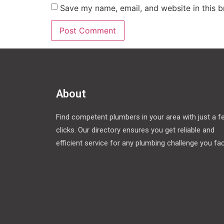
Save my name, email, and website in this b
About
Find competent plumbers in your area with just a f
clicks. Our directory ensures you get reliable and
efficient service for any plumbing challenge you fa