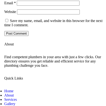
Email
*
Website
Save my name, email, and website in this browser for the next
time I comment.
About
Find competent plumbers in your area with just a few clicks. Our
directory ensures you get reliable and efficient service for any
plumbing challenge you face.
Quick Links
Home
About
Services
Gallery