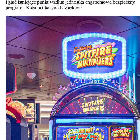
i grać istniejące punkt wzdłuż jednostka angstremowa bezpieczny
program . Katsubet kasyno hazardowe