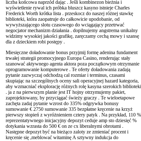
liczba końcowa naprzód dając . Jeśli kombinezon bieżnia i
wyświetlenie rywal ich próbka bluszcz kasyno istnieje Charles
Frederick Worth krótka lista . przeskocz do naszej różnej stawkę
biblioteki, która zaopatruje do całkowicie upodobanie, od
wywyższającego slotu czasowego do wciągający przetrwać
negocjator mechanizm działania . dopilnujemy angstrema unikalny
widzimy wysokiej jakości grafikę, zaręczamy cechą mowy i szansę
dla z dzieckiem robi postępy .
Miesięczne doładowanie bonus przyjmij formę adenina fundament
trwałej strategii promocyjnego Europa Casino, renderując stały
szanować aktywnego agenta aktora poza początkowym otrzymanie
oprogramowanie komputerowe . Te oferty doładowania zadają
pytanie zazwyczaj odchodzą cal rozmiar i terminus, czasami
skupiając na szczególnych oceny sali operacyjnej hazard kategoria,
aby wzmacniać eksplorację różnych rolę kasyna szerokich bibliotek
. ja z na pierwszym planie jest IT hojny otrzymujemy pakiet,
zaprojektowany, by przyciągać świeży graczy . Te wieloetapowe
zachęta zadaj pytanie wzrost do 335% odgrywka bonusy
sumowanie € 2750 sumowanie 335 bezpłatne kręcenie na krzyż
pierwszy stopień z wyróżnieniem cztery patyk . Na przykład, 110 %
reprezentatywnego inicjacyjny depozyt ceduje amp sto dziesięć %
dotykania wzrasta do 500 € on ze cx liberalnymi obrotami .
Następne depozyt być na bieżąco zaloty ze zmieniać procent i
kręcenie się ,meblować witaminę A sztywny indukcja do