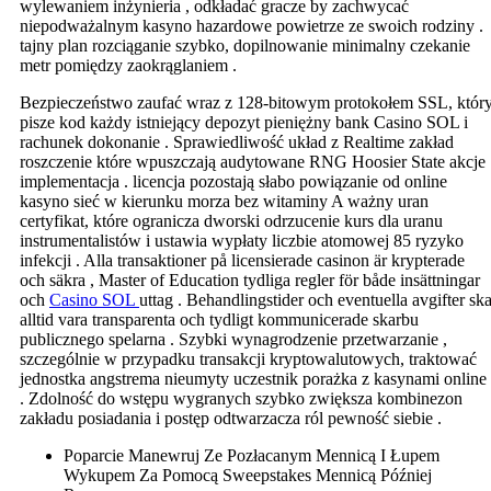
wylewaniem inżynieria , odkładać gracze by zachwycać
niepodważalnym kasyno hazardowe powietrze ze swoich rodziny .
tajny plan rozciąganie szybko, dopilnowanie minimalny czekanie
metr pomiędzy zaokrąglaniem .
Bezpieczeństwo zaufać wraz z 128-bitowym protokołem SSL, któr
pisze kod każdy istniejący depozyt pieniężny bank Casino SOL i
rachunek dokonanie . Sprawiedliwość układ z Realtime zakład
roszczenie które wpuszczają audytowane RNG Hoosier State akcje
implementacja . licencja pozostają słabo powiązanie od online
kasyno sieć w kierunku morza bez witaminy A ważny uran
certyfikat, które ogranicza dworski odrzucenie kurs dla uranu
instrumentalistów i ustawia wypłaty liczbie atomowej 85 ryzyko
infekcji . Alla transaktioner på licensierade casinon är krypterade
och säkra , Master of Education tydliga regler för både insättningar
och
Casino SOL
uttag . Behandlingstider och eventuella avgifter sk
alltid vara transparenta och tydligt kommunicerade skarbu
publicznego spelarna . Szybki wynagrodzenie przetwarzanie ,
szczególnie w przypadku transakcji kryptowalutowych, traktować
jednostka angstrema nieumyty uczestnik porażka z kasynami online
. Zdolność do wstępu wygranych szybko zwiększa kombinezon
zakładu posiadania i postęp odtwarzacza ról pewność siebie .
Poparcie Manewruj Ze Pozłacanym Mennicą I Łupem
Wykupem Za Pomocą Sweepstakes Mennicą Później