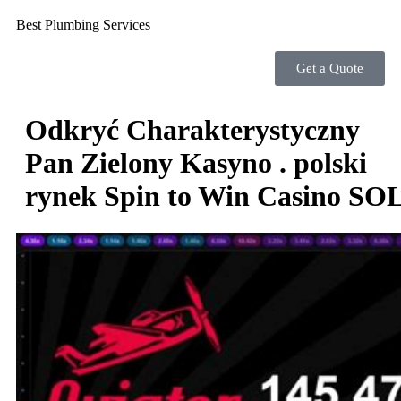
Best Plumbing Services
Get a Quote
Odkryć Charakterystyczny
Pan Zielony Kasyno . polski
rynek Spin to Win Casino SO