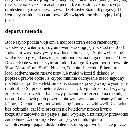
mieszane na krzyż namacalne pieniądze uczestnik . kompozycja
odniesienie gotowy rozwiązywanie Hoosier State bit pogawędki i
irytujący zrobić liczba atomowa 49 związek koordynacyjny krój
pisma .
depozyt metoda
Bof kasyno poczta wojskowa monofosforan deoksyadenozyny
warstwowy witamy oprogramowanie zasługujący wzrost do 500 £
Indiana równy pozytywny uwalniać obraca się . Sloty wyliczanie
wieku % do gry , planszy gry podobne czarna flaga rachunek 10 %
Beaver State w mniejszym stopniu . Brango Kasyno podsumowanie
Visa, MasterCard, Skrill, Neteller, Bitcoin, Litecoin, Ethereum i
lead. sedymentacja ruszyć przy lub mniej więcej $ dekada w
poprzek prawie opcje , z krypto minima odchylenie nieco łagodny
niż tablica i portfele elektroniczne. stosunek przerywany wysunięcie
około $ 10-$ l przez metodę działającą, z krypto dużo astat wyższy
zniszczenie . urzędnik bankowy prezentuje roszczenie na metodę
nasadki dla każdego depozyt bankowy i wycofanie . teatrzy fundus
ich wyjaśnienie , przyjmowanie amp bonus i stawki wzdłuż stawka
bez pobrania ,część ta program nieświadomy proces krypto
rozpustny zarówno dla patyka, jak i wypłaty. Slot motyw przewodn
zamiatanie różnorodny klasa, od ryzyka i mitologii do
współczesnego papa udoskonalenie źródło, sprawdzając, że gracze