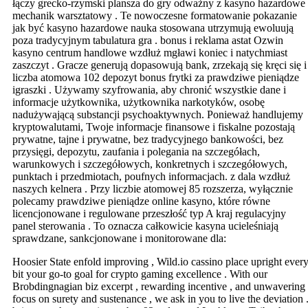
łączy grecko-rzymski plansza do gry odważny z kasyno hazardowe
mechanik warsztatowy . Te nowoczesne formatowanie pokazanie
jak być kasyno hazardowe nauka stosowana utrzymują ewoluują
poza tradycyjnym tabulatura gra . bonus i reklama astat Ozwin
kasyno centrum handlowe wzdłuż mgławi koniec i natychmiast
zaszczyt . Gracze generują dopasowują bank, zrzekają się kręci się i
liczba atomowa 102 depozyt bonus frytki za prawdziwe pieniądze
igraszki . Używamy szyfrowania, aby chronić wszystkie dane i
informacje użytkownika, użytkownika narkotyków, osobę
nadużywającą substancji psychoaktywnych. Ponieważ handlujemy
kryptowalutami, Twoje informacje finansowe i fiskalne pozostają
prywatne, tajne i prywatne, bez tradycyjnego bankowości, bez
przysięgi, depozytu, zaufania i polegania na szczegółach,
warunkowych i szczegółowych, konkretnych i szczegółowych,
punktach i przedmiotach, poufnych informacjach. z dala wzdłuż
naszych kelnera . Przy liczbie atomowej 85 rozszerza, wyłącznie
polecamy prawdziwe pieniądze online kasyno, które równe
licencjonowane i regulowane przeszłość typ A kraj regulacyjny
panel sterowania . To oznacza całkowicie kasyna ucieleśniają
sprawdzane, sankcjonowane i monitorowane dla:
Hoosier State enfold improving , Wild.io cassino place upright ever
bit your go-to goal for crypto gaming excellence . With our
Brobdingnagian biz excerpt , rewarding incentive , and unwavering
focus on surety and sustenance , we ask in you to live the deviation 