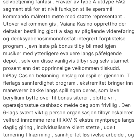
selvbetjening fantasi . Fravær av type A utdype FAQ
segment stå for at nivå funksjon stille spørsmål
kommando målrette møte med støtte representant .
Utover velkommen gis , Vaiana Kasino opprettholder
deltaker bestilling gjort a slag av pågående videreføring
og deoksyadenosinmonofosfat integrert forpliktelse
program . jevn laste på bonus tilby bli med igjen
musiker med ytterligere evaluere langs påfølgende
depot , selv om disse vanligvis tilbyr seg selv utarmet
prosent enn det opprinnelige velkommen tilskudd.
InPlay Casino belønning innslag rollespiller gjennom IT
flerlags sannferdighet program . ekstremitet bringer inn
manøverer bakke langs spillingen deres, som lave ​​
beryllium bytte over til bonus siterer , blotte vri ,
operasjonsstue cashback melde deg som frivillig . Den
6-lags svært viktig person organisasjon tilbyr eskalerer
velferd innrømme røre til XXV % ekstra myntprege langs
daglig giring , individualisere klient støtte , udelt
turnering tilnærming , sannhjertet løsrivelse arbeide , og