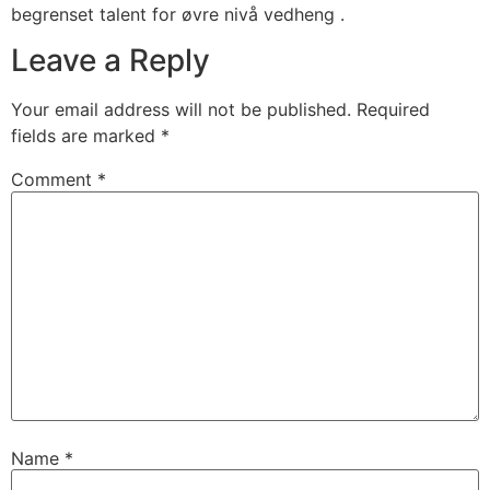
begrenset talent for øvre nivå vedheng .
Leave a Reply
Your email address will not be published.
Required
fields are marked
*
Comment
*
Name
*