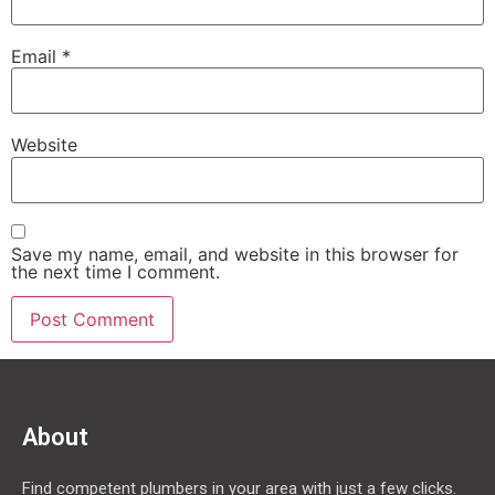
Email
*
Website
Save my name, email, and website in this browser for
the next time I comment.
About
Find competent plumbers in your area with just a few clicks.