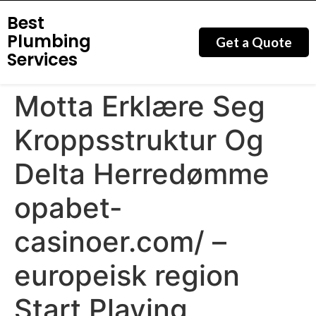
Best
Plumbing
Get a Quote
Services
Motta Erklære Seg
Kroppsstruktur Og
Delta Herredømme
opabet-
casinoer.com/ –
europeisk region
Start Playing