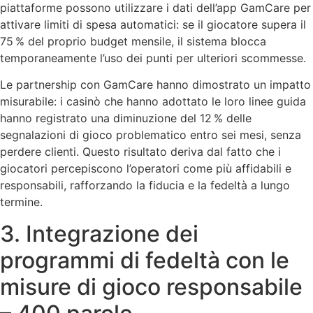
piattaforme possono utilizzare i dati dell’app GamCare per
attivare limiti di spesa automatici: se il giocatore supera il
75 % del proprio budget mensile, il sistema blocca
temporaneamente l’uso dei punti per ulteriori scommesse.
Le partnership con GamCare hanno dimostrato un impatto
misurabile: i casinò che hanno adottato le loro linee guida
hanno registrato una diminuzione del 12 % delle
segnalazioni di gioco problematico entro sei mesi, senza
perdere clienti. Questo risultato deriva dal fatto che i
giocatori percepiscono l’operatori come più affidabili e
responsabili, rafforzando la fiducia e la fedeltà a lungo
termine.
3. Integrazione dei
programmi di fedeltà con le
misure di gioco responsabile