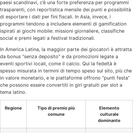
paesi scandinavi, c’è una forte preferenza per programmi
trasparenti, con reportistica mensile dei punti e possibilità
di esportare i dati per fini fiscali. In Asia, invece, i
programmi tendono a includere elementi di gamification
ispirati ai giochi mobile: missioni giornaliere, classifiche
social e premi legati a festival tradizionali.
In America Latina, la maggior parte dei giocatori è attratta
da bonus “senza deposito” e da promozioni legate a
eventi sportivi locali, come il calcio. Qui la fedeltà è
spesso misurata in termini di tempo speso sul sito, più che
in valore monetario, e le piattaforme offrono “punti festa”
che possono essere convertiti in giri gratuiti per slot a
tema latino.
Regione
Tipo di premio più
Elemento
comune
culturale
dominante