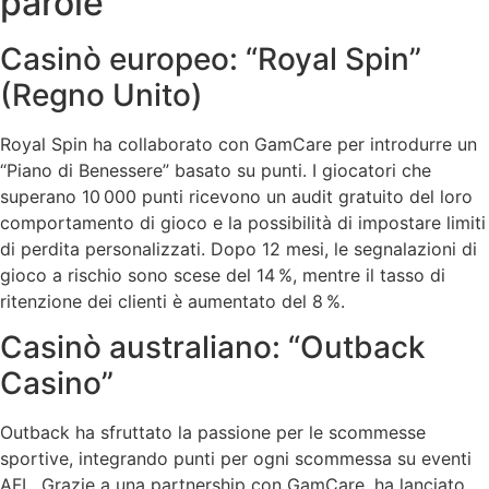
parole
Casinò europeo: “Royal Spin”
(Regno Unito)
Royal Spin ha collaborato con GamCare per introdurre un
“Piano di Benessere” basato su punti. I giocatori che
superano 10 000 punti ricevono un audit gratuito del loro
comportamento di gioco e la possibilità di impostare limiti
di perdita personalizzati. Dopo 12 mesi, le segnalazioni di
gioco a rischio sono scese del 14 %, mentre il tasso di
ritenzione dei clienti è aumentato del 8 %.
Casinò australiano: “Outback
Casino”
Outback ha sfruttato la passione per le scommesse
sportive, integrando punti per ogni scommessa su eventi
AFL. Grazie a una partnership con GamCare, ha lanciato