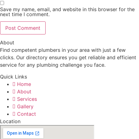
Save my name, email, and website in this browser for the
next time I comment.
About
Find competent plumbers in your area with just a few
clicks. Our directory ensures you get reliable and efficient
service for any plumbing challenge you face.
Quick Links
Home
About
Services
Gallery
Contact
Location