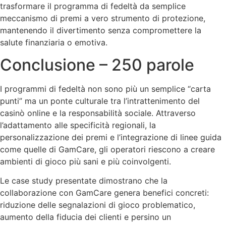
trasformare il programma di fedeltà da semplice
meccanismo di premi a vero strumento di protezione,
mantenendo il divertimento senza compromettere la
salute finanziaria o emotiva.
Conclusione – 250 parole
I programmi di fedeltà non sono più un semplice “carta
punti” ma un ponte culturale tra l’intrattenimento del
casinò online e la responsabilità sociale. Attraverso
l’adattamento alle specificità regionali, la
personalizzazione dei premi e l’integrazione di linee guida
come quelle di GamCare, gli operatori riescono a creare
ambienti di gioco più sani e più coinvolgenti.
Le case study presentate dimostrano che la
collaborazione con GamCare genera benefici concreti:
riduzione delle segnalazioni di gioco problematico,
aumento della fiducia dei clienti e persino un