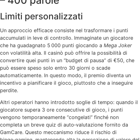
– 400 parole
Limiti personalizzati
Un approccio efficace consiste nel trasformare i punti
accumulati in leve di controllo. Immaginate un giocatore
che ha guadagnato 5 000 punti giocando a
Mega Joker
con volatilità alta. Il casinò può offrire la possibilità di
convertire quei punti in un “budget di pausa” di €50, che
può essere speso solo entro 30 giorni o scade
automaticamente. In questo modo, il premio diventa un
incentivo a pianificare il gioco, piuttosto che a inseguire
perdite.
Altri operatori hanno introdotto soglie di tempo: quando il
giocatore supera 3 ore consecutive di gioco, i punti
vengono temporaneamente “congelati” finché non
completa un breve quiz di auto‑valutazione fornito da
GamCare. Questo meccanismo riduce il rischio di
binge‑gaming, mantenendo alta la percezione di valore del