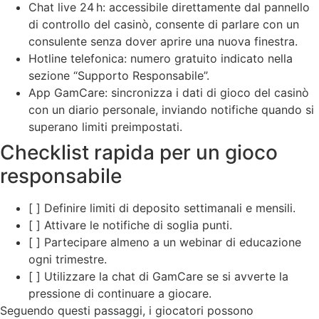
Chat live 24 h: accessibile direttamente dal pannello
di controllo del casinò, consente di parlare con un
consulente senza dover aprire una nuova finestra.
Hotline telefonica: numero gratuito indicato nella
sezione “Supporto Responsabile”.
App GamCare: sincronizza i dati di gioco del casinò
con un diario personale, inviando notifiche quando si
superano limiti preimpostati.
Checklist rapida per un gioco
responsabile
[ ] Definire limiti di deposito settimanali e mensili.
[ ] Attivare le notifiche di soglia punti.
[ ] Partecipare almeno a un webinar di educazione
ogni trimestre.
[ ] Utilizzare la chat di GamCare se si avverte la
pressione di continuare a giocare.
Seguendo questi passaggi, i giocatori possono