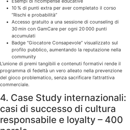
Esempi di ricompense educative
10 % di punti extra per aver completato il corso
“Rischi e probabilità”
Accesso gratuito a una sessione di counseling di
30 min con GamCare per ogni 20 000 punti
accumulati
Badge “Giocatore Consapevole” visualizzato sul
profilo pubblico, aumentando la reputazione nella
community
L’unione di premi tangibili e contenuti formativi rende il
programma di fedeltà un vero alleato nella prevenzione
del gioco problematico, senza sacrificare l’attrattiva
commerciale.
4. Case Study internazionali:
casi di successo di cultura
responsabile e loyalty – 400