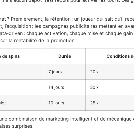
 mais aucun dépôt n’est requis pour activer les tours. Les 
at ? Premièrement, la rétention : un joueur qui sait qu’il 
l’acquisition : les campagnes publicitaires mettent en ava
data‑driven : chaque activation, chaque mise et chaque gain
iser la rentabilité de la promotion.
 de spins
Durée
Conditions d
7 jours
20 x
14 jours
30 x
slot
10 jours
25 x
 une combinaison de marketing intelligent et de mécanique d
ises surprises.