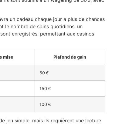
gains sont soumis à un wagering de 30 x, avec
recevra un cadeau chaque jour a plus de chances
nt le nombre de spins quotidiens, un
 sont enregistrés, permettant aux casinos
e mise
Plafond de gain
50 €
150 €
100 €
e jeu simple, mais ils requièrent une lecture