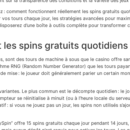
ent sur la transparence des conditions et la variété des jeu
 : comment fonctionnent réellement les spins gratuits quotid
 vos tours chaque jour, les stratégies avancées pour maximi
s disposerez d’une boîte à outils complète pour transformer
les spins gratuits quotidiens
s, sont des tours de machine à sous que le casino offre sans
thme RNG (Random Number Generator) que les tours payants, 
 de mise : le joueur doit généralement parier un certain mon
variantes. Le plus commun est le décompte quotidien : le j
teur se réinitialise à minuit (ou à l’heure locale du serveur
f : si vous ne jouez pas un jour, les spins non utilisés s’ajo
Spin” offre 15 spins gratuits chaque jour pendant 14 jours,