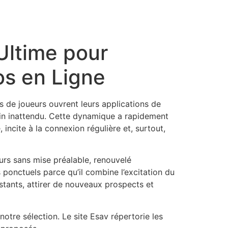
Ultime pour
os en Ligne
s de joueurs ouvrent leurs applications de
gain inattendu. Cette dynamique a rapidement
 incite à la connexion régulière et, surtout,
urs sans mise préalable, renouvelé
ponctuels parce qu’il combine l’excitation du
istants, attirer de nouveaux prospects et
notre sélection. Le site Esav répertorie les