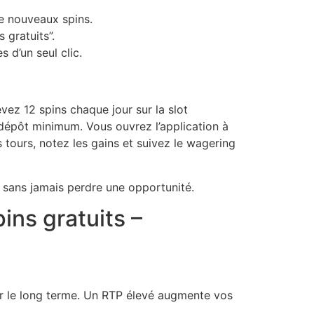
de nouveaux spins.
gratuits”.
 d’un seul clic.
vez 12 spins chaque jour sur la slot
e dépôt minimum. Vous ouvrez l’application à
s tours, notez les gains et suivez le wagering
, sans jamais perdre une opportunité.
ins gratuits –
ur le long terme. Un RTP élevé augmente vos