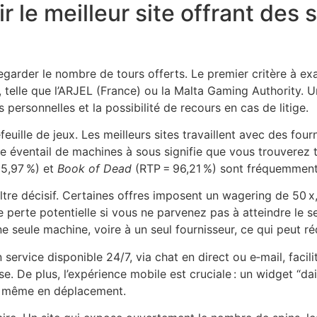
r le meilleur site offrant des 
egarder le nombre de tours offerts. Le premier critère à exam
, telle que l’ARJEL (France) ou la Malta Gaming Authority. U
personnelles et la possibilité de recours en cas de litige.
efeuille de jeux. Les meilleurs sites travaillent avec des f
 éventail de machines à sous signifie que vous trouverez t
5,97 %) et
Book of Dead
(RTP = 96,21 %) sont fréquemment 
iltre décisif. Certaines offres imposent un wagering de 50 
perte potentielle si vous ne parvenez pas à atteindre le seu
ne seule machine, voire à un seul fournisseur, ce qui peut rédu
service disponible 24/7, via chat en direct ou e‑mail, facili
e. De plus, l’expérience mobile est cruciale : un widget “da
, même en déplacement.