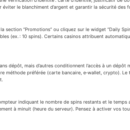
vérification d’identité : carte d’identité, justificatif de 
r éviter le blanchiment d’argent et garantir la sécurité des 
a section “Promotions” ou cliquez sur le widget “Daily Spin
les (ex. : 10 spins). Certains casinos attribuent automatique
ns dépôt, mais d’autres conditionnent l’accès à un dépôt mi
re méthode préférée (carte bancaire, e‑wallet, crypto). Le 
t.
ompteur indiquant le nombre de spins restants et le temps 
ement à minuit (heure du serveur). Pensez à activer vos tour