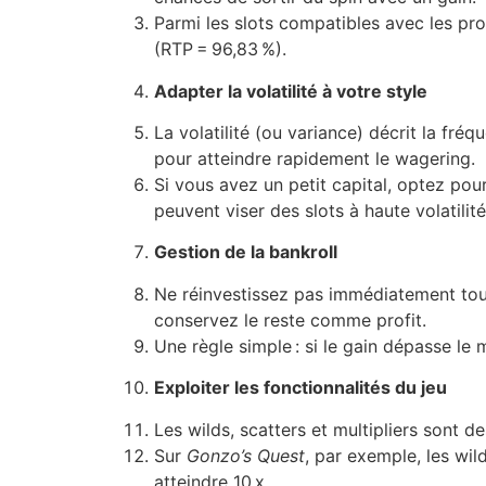
Parmi les slots compatibles avec les pr
(RTP = 96,83 %).
Adapter la volatilité à votre style
La volatilité (ou variance) décrit la fr
pour atteindre rapidement le wagering.
Si vous avez un petit capital, optez po
peuvent viser des slots à haute volatil
Gestion de la bankroll
Ne réinvestissez pas immédiatement tous 
conservez le reste comme profit.
Une règle simple : si le gain dépasse le 
Exploiter les fonctionnalités du jeu
Les wilds, scatters et multipliers sont 
Sur
Gonzo’s Quest
, par exemple, les wi
atteindre 10 x.