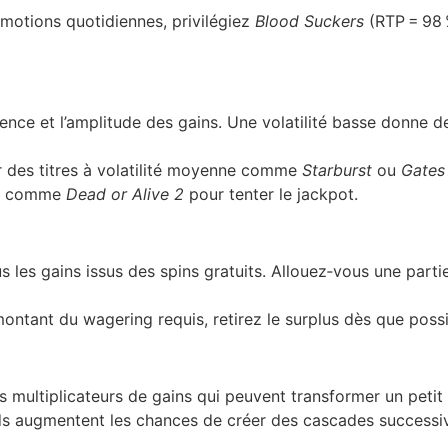
omotions quotidiennes, privilégiez
Blood Suckers
(RTP = 98 
équence et l’amplitude des gains. Une volatilité basse donne
ur des titres à volatilité moyenne comme
Starburst
ou
Gates
ité comme
Dead or Alive 2
pour tenter le jackpot.
les gains issus des spins gratuits. Allouez‑vous une partie 
montant du wagering requis, retirez le surplus dès que possi
des multiplicateurs de gains qui peuvent transformer un pet
lds augmentent les chances de créer des cascades successiv