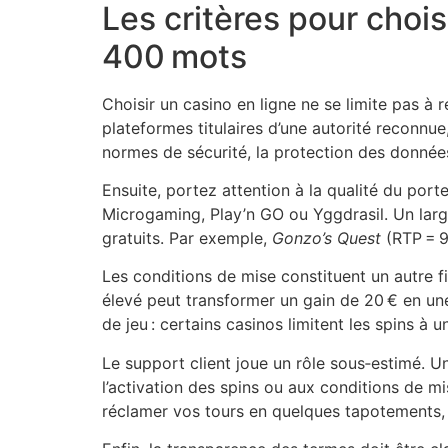
Les critères pour choisi
400 mots
Choisir un casino en ligne ne se limite pas à r
plateformes titulaires d’une autorité reconnue
normes de sécurité, la protection des données 
Ensuite, portez attention à la qualité du port
Microgaming, Play’n GO ou Yggdrasil. Un large
gratuits. Par exemple,
Gonzo’s Quest
(RTP = 9
Les conditions de mise constituent un autre f
élevé peut transformer un gain de 20 € en une 
de jeu : certains casinos limitent les spins à u
Le support client joue un rôle sous‑estimé. Un 
l’activation des spins ou aux conditions de mis
réclamer vos tours en quelques tapotements