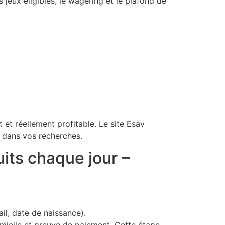
 jeux éligibles, le wagering et le plafond de
et réellement profitable. Le site Esav
x dans vos recherches.
its chaque jour –
il, date de naissance).