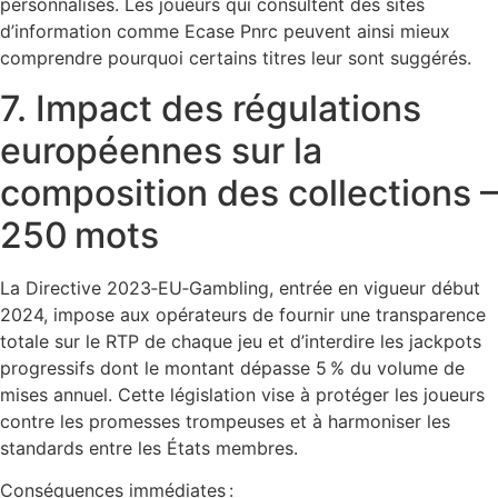
personnalisés. Les joueurs qui consultent des sites
d’information comme Ecase Pnrc peuvent ainsi mieux
comprendre pourquoi certains titres leur sont suggérés.
7. Impact des régulations
européennes sur la
composition des collections –
250 mots
La Directive 2023‑EU‑Gambling, entrée en vigueur début
2024, impose aux opérateurs de fournir une transparence
totale sur le RTP de chaque jeu et d’interdire les jackpots
progressifs dont le montant dépasse 5 % du volume de
mises annuel. Cette législation vise à protéger les joueurs
contre les promesses trompeuses et à harmoniser les
standards entre les États membres.
Conséquences immédiates :