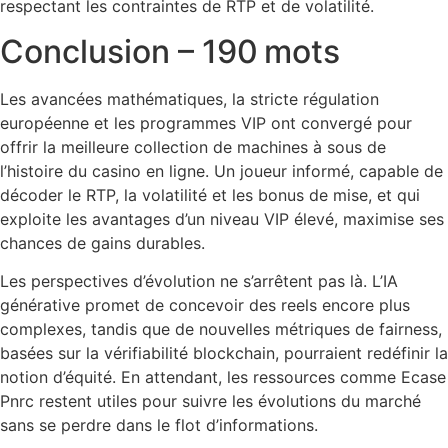
respectant les contraintes de RTP et de volatilité.
Conclusion – 190 mots
Les avancées mathématiques, la stricte régulation
européenne et les programmes VIP ont convergé pour
offrir la meilleure collection de machines à sous de
l’histoire du casino en ligne. Un joueur informé, capable de
décoder le RTP, la volatilité et les bonus de mise, et qui
exploite les avantages d’un niveau VIP élevé, maximise ses
chances de gains durables.
Les perspectives d’évolution ne s’arrêtent pas là. L’IA
générative promet de concevoir des reels encore plus
complexes, tandis que de nouvelles métriques de fairness,
basées sur la vérifiabilité blockchain, pourraient redéfinir la
notion d’équité. En attendant, les ressources comme Ecase
Pnrc restent utiles pour suivre les évolutions du marché
sans se perdre dans le flot d’informations.