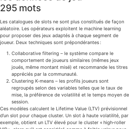
295 mots
Les catalogues de slots ne sont plus constitués de façon
aléatoire. Les opérateurs exploitent le machine learning
pour proposer des jeux adaptés à chaque segment de
joueur. Deux techniques sont prépondérantes :
Collaborative filtering – le système compare le
comportement de joueurs similaires (mêmes jeux
joués, même montant misé) et recommande les titres
appréciés par la communauté.
Clustering K‑means – les profils joueurs sont
regroupés selon des variables telles que le taux de
mise, la préférence de volatilité et le temps moyen de
session.
Ces modèles calculent le Lifetime Value (LTV) prévisionnel
d’un slot pour chaque cluster. Un slot à haute volatilité, par
exemple, obtient un LTV élevé pour le cluster « high‑roller