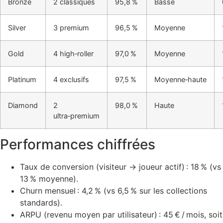
Bronze
2 classiques
95,8 %
Basse
Silver
3 premium
96,5 %
Moyenne
Gold
4 high‑roller
97,0 %
Moyenne
Platinum
4 exclusifs
97,5 %
Moyenne‑haute
Diamond
2
98,0 %
Haute
ultra‑premium
Performances chiffrées
Taux de conversion (visiteur → joueur actif) : 18 % (vs
13 % moyenne).
Churn mensuel : 4,2 % (vs 6,5 % sur les collections
standards).
ARPU (revenu moyen par utilisateur) : 45 € / mois, soit