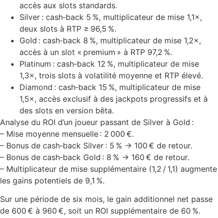
accès aux slots standards.
Silver : cash‑back 5 %, multiplicateur de mise 1,1×,
deux slots à RTP ≥ 96,5 %.
Gold : cash‑back 8 %, multiplicateur de mise 1,2×,
accès à un slot « premium » à RTP 97,2 %.
Platinum : cash‑back 12 %, multiplicateur de mise
1,3×, trois slots à volatilité moyenne et RTP élevé.
Diamond : cash‑back 15 %, multiplicateur de mise
1,5×, accès exclusif à des jackpots progressifs et à
des slots en version bêta.
Analyse du ROI d’un joueur passant de Silver à Gold :
– Mise moyenne mensuelle : 2 000 €.
– Bonus de cash‑back Silver : 5 % → 100 € de retour.
– Bonus de cash‑back Gold : 8 % → 160 € de retour.
– Multiplicateur de mise supplémentaire (1,2 / 1,1) augmente
les gains potentiels de 9,1 %.
Sur une période de six mois, le gain additionnel net passe
de 600 € à 960 €, soit un ROI supplémentaire de 60 %.