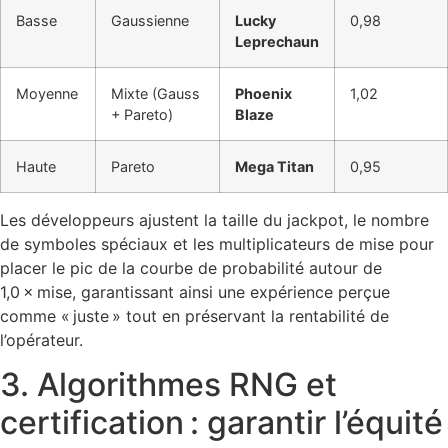
Basse
Gaussienne
Lucky
0,98
Leprechaun
Moyenne
Mixte (Gauss
Phoenix
1,02
+ Pareto)
Blaze
Haute
Pareto
Mega Titan
0,95
Les développeurs ajustent la taille du jackpot, le nombre
de symboles spéciaux et les multiplicateurs de mise pour
placer le pic de la courbe de probabilité autour de
1,0 × mise, garantissant ainsi une expérience perçue
comme « juste » tout en préservant la rentabilité de
l’opérateur.
3. Algorithmes RNG et
certification : garantir l’équité