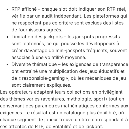
RTP affiché – chaque slot doit indiquer son RTP réel,
vérifié par un audit indépendant. Les plateformes qui
ne respectent pas ce critère sont exclues des listes
de fournisseurs agréés.
Limitation des jackpots – les jackpots progressifs
sont plafonnés, ce qui pousse les développeurs à
créer davantage de mini‑jackpots fréquents, souvent
associés à une volatilité moyenne.
Diversité thématique – les exigences de transparence
ont entraîné une multiplication des jeux éducatifs et
de « responsible‑gaming », où les mécaniques de jeu
sont clairement expliquées.
Les opérateurs adaptent leurs collections en privilégiant
des thèmes variés (aventures, mythologie, sport) tout en
conservant des paramètres mathématiques conformes aux
exigences. Le résultat est un catalogue plus équilibré, où
chaque segment de joueur trouve un titre correspondant à
ses attentes de RTP, de volatilité et de jackpot.