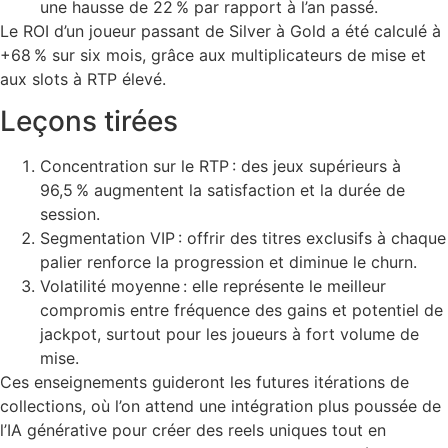
une hausse de 22 % par rapport à l’an passé.
Le ROI d’un joueur passant de Silver à Gold a été calculé à
+68 % sur six mois, grâce aux multiplicateurs de mise et
aux slots à RTP élevé.
Leçons tirées
Concentration sur le RTP : des jeux supérieurs à
96,5 % augmentent la satisfaction et la durée de
session.
Segmentation VIP : offrir des titres exclusifs à chaque
palier renforce la progression et diminue le churn.
Volatilité moyenne : elle représente le meilleur
compromis entre fréquence des gains et potentiel de
jackpot, surtout pour les joueurs à fort volume de
mise.
Ces enseignements guideront les futures itérations de
collections, où l’on attend une intégration plus poussée de
l’IA générative pour créer des reels uniques tout en