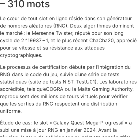
– 310 mots
Le cœur de tout slot en ligne réside dans son générateur
de nombres aléatoires (RNG). Deux algorithmes dominent
le marché : le Mersenne Twister, réputé pour son long
cycle de 2 ^19937 – 1, et le plus récent ChaCha20, apprécié
pour sa vitesse et sa résistance aux attaques
cryptographiques.
Le processus de certification débute par l’intégration du
RNG dans le code du jeu, suivie d’une série de tests
statistiques (suite de tests NIST, TestU01). Les laboratoires
accrédités, tels qu’eCOGRA ou la Malta Gaming Authority,
reproduisent des millions de tours virtuels pour vérifier
que les sorties du RNG respectent une distribution
uniforme.
Étude de cas : le slot « Galaxy Quest Mega‑Progressif » a
subi une mise à jour RNG en janvier 2024. Avant la