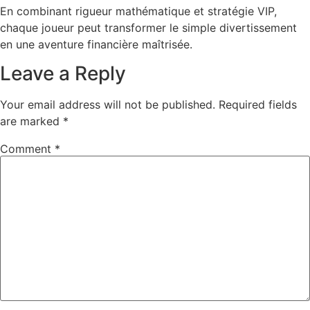
En combinant rigueur mathématique et stratégie VIP,
chaque joueur peut transformer le simple divertissement
en une aventure financière maîtrisée.
Leave a Reply
Your email address will not be published.
Required fields
are marked
*
Comment
*