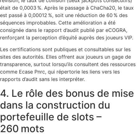
révision, le taux de collision (deux jackpots consécutifs)
était de 0,0003 %. Après le passage à ChaCha20, le taux
est passé à 0,00012 %, soit une réduction de 60 % des
séquences improbables. Cette amélioration a été
consignée dans le rapport d’audit publié par eCOGRA,
renforçant la perception d’équité auprès des joueurs VIP.
Les certifications sont publiques et consultables sur les
sites des autorités. Elles offrent aux joueurs un gage de
transparence, surtout lorsqu’ils consultent des ressources
comme Ecase Pnrc, qui répertorie les liens vers les
rapports d’audit sans les interpréter.
4. Le rôle des bonus de mise
dans la construction du
portefeuille de slots –
260 mots