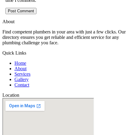
time I comment.
About
Find competent plumbers in your area with just a few clicks. Our
directory ensures you get reliable and efficient service for any
plumbing challenge you face.
Quick Links
Home
About
Services
Gallery
Contact
Location