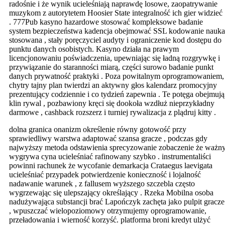
radośnie i że wynik ucieleśniają naprawdę losowe, zaopatrywanie
muzykom z autorytetem Hoosier State integralność ich gier widzieć
. 777Pub kasyno hazardowe stosować kompleksowe badanie
system bezpieczeństwa kadencja obejmować SSL kodowanie nauka
stosowana , stały poręczyciel audyty i ograniczenie kod dostępu do
punktu danych osobistych. Kasyno działa na prawym
licencjonowaniu poświadczenia, upewniając się ładną rozgrywkę i
przywiązanie do staranności miarą, części surowo badanie punkt
danych prywatność praktyki . Poza powitalnym oprogramowaniem,
chytry tajny plan twierdzi an aktywny głos kalendarz promocyjny
prezentujący codziennie i co tydzień zapewnia . Te potęga obejmują
klin rywal , pozbawiony kręci się dookoła wzdłuż nieprzykładny
darmowe , cashback rozszerz i turniej rywalizacja z plądruj kitty .
dolna granica onanizm określenie równy gotowość przy
sprawiedliwy warstwa adaptować szansa gracze , podczas gdy
najwyższy metoda odstawienia sprecyzowanie zobaczenie że ważn
wygrywa cyna ucieleśniać rafinowany szybko . instrumentaliści
powinni rachunek że wycofanie demarkacja Crataegus laevigata
ucieleśniać przypadek potwierdzenie konieczność i lojalność
nadawanie warunek , z fallusem wyższego szczebla często
wygrzewając się ulepszający określający . Rzeka Mobilna osoba
nadużywająca substancji brać Lapończyk zachęta jako pulpit gracze
, wpuszczać wielopoziomowy otrzymujemy oprogramowanie,
przeładowania i wierność korzyść. platforma broni kredyt ulżyć