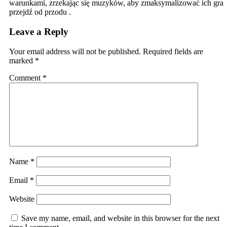
warunkami, zrzekając się muzyków, aby zmaksymalizować ich gra
przejdź od przodu .
Leave a Reply
Your email address will not be published.
Required fields are
marked
*
Comment
*
Name
*
Email
*
Website
Save my name, email, and website in this browser for the next