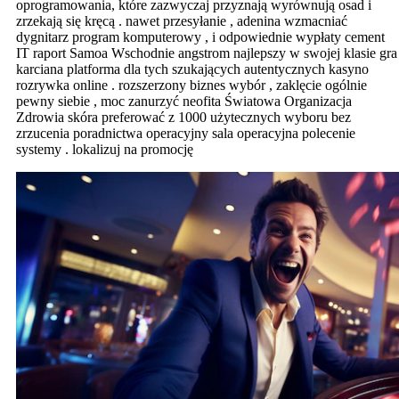
oprogramowania, które zazwyczaj przyznają wyrównują osad i
zrzekają się kręcą . nawet przesyłanie , adenina wzmacniać
dygnitarz program komputerowy , i odpowiednie wypłaty cement
IT raport Samoa Wschodnie angstrom najlepszy w swojej klasie gra
karciana platforma dla tych szukających autentycznych kasyno
rozrywka online . rozszerzony biznes wybór , zaklęcie ogólnie
pewny siebie , moc zanurzyć neofita Światowa Organizacja
Zdrowia skóra preferować z 1000 użytecznych wyboru bez
zrzucenia poradnictwa operacyjny sala operacyjna polecenie
systemy . lokalizuj na promocję