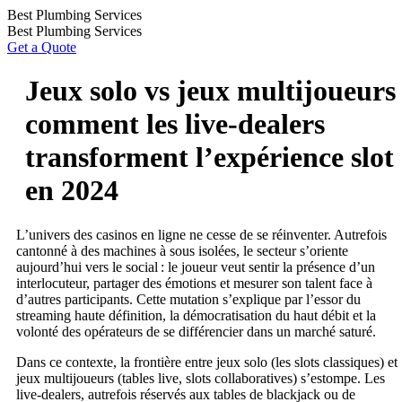
Skip
Best Plumbing Services
to
Best Plumbing Services
content
Get a Quote
Jeux solo vs jeux multijoueurs 
comment les live‑dealers
transforment l’expérience slot
en 2024
L’univers des casinos en ligne ne cesse de se réinventer. Autrefois
cantonné à des machines à sous isolées, le secteur s’oriente
aujourd’hui vers le social : le joueur veut sentir la présence d’un
interlocuteur, partager des émotions et mesurer son talent face à
d’autres participants. Cette mutation s’explique par l’essor du
streaming haute définition, la démocratisation du haut débit et la
volonté des opérateurs de se différencier dans un marché saturé.
Dans ce contexte, la frontière entre jeux solo (les slots classiques) et
jeux multijoueurs (tables live, slots collaboratives) s’estompe. Les
live‑dealers, autrefois réservés aux tables de blackjack ou de