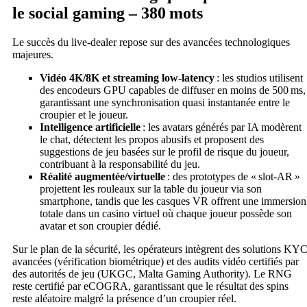
le social gaming – 380 mots
Le succès du live‑dealer repose sur des avancées technologiques
majeures.
Vidéo 4K/8K et streaming low‑latency
: les studios utilisent
des encodeurs GPU capables de diffuser en moins de 500 ms,
garantissant une synchronisation quasi instantanée entre le
croupier et le joueur.
Intelligence artificielle
: les avatars générés par IA modèrent
le chat, détectent les propos abusifs et proposent des
suggestions de jeu basées sur le profil de risque du joueur,
contribuant à la responsabilité du jeu.
Réalité augmentée/virtuelle
: des prototypes de « slot‑AR »
projettent les rouleaux sur la table du joueur via son
smartphone, tandis que les casques VR offrent une immersion
totale dans un casino virtuel où chaque joueur possède son
avatar et son croupier dédié.
Sur le plan de la sécurité, les opérateurs intègrent des solutions KY
avancées (vérification biométrique) et des audits vidéo certifiés par
des autorités de jeu (UKGC, Malta Gaming Authority). Le RNG
reste certifié par eCOGRA, garantissant que le résultat des spins
reste aléatoire malgré la présence d’un croupier réel.