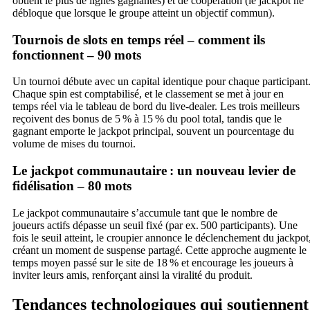
obtient le plus de lignes gagnantes) et de coopération (le jackpot ne
débloque que lorsque le groupe atteint un objectif commun).
Tournois de slots en temps réel – comment ils
fonctionnent – 90 mots
Un tournoi débute avec un capital identique pour chaque participant
Chaque spin est comptabilisé, et le classement se met à jour en
temps réel via le tableau de bord du live‑dealer. Les trois meilleurs
reçoivent des bonus de 5 % à 15 % du pool total, tandis que le
gagnant emporte le jackpot principal, souvent un pourcentage du
volume de mises du tournoi.
Le jackpot communautaire : un nouveau levier de
fidélisation – 80 mots
Le jackpot communautaire s’accumule tant que le nombre de
joueurs actifs dépasse un seuil fixé (par ex. 500 participants). Une
fois le seuil atteint, le croupier annonce le déclenchement du jackpot
créant un moment de suspense partagé. Cette approche augmente le
temps moyen passé sur le site de 18 % et encourage les joueurs à
inviter leurs amis, renforçant ainsi la viralité du produit.
Tendances technologiques qui soutiennent