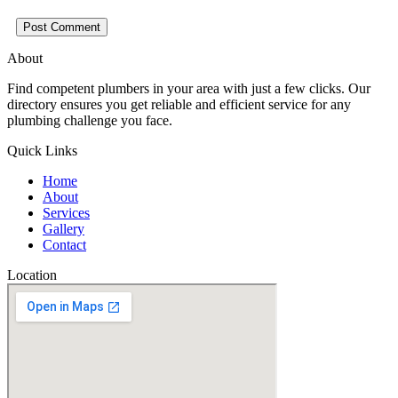
About
Find competent plumbers in your area with just a few clicks. Our
directory ensures you get reliable and efficient service for any
plumbing challenge you face.
Quick Links
Home
About
Services
Gallery
Contact
Location