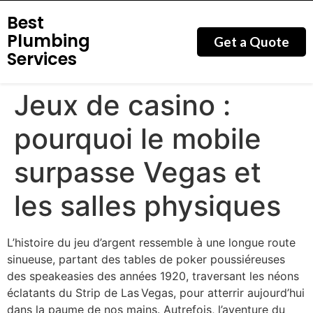
Best
Plumbing
Get a Quote
Services
Jeux de casino :
pourquoi le mobile
surpasse Vegas et
les salles physiques
L’histoire du jeu d’argent ressemble à une longue route
sinueuse, partant des tables de poker poussiéreuses
des speakeasies des années 1920, traversant les néons
éclatants du Strip de Las Vegas, pour atterrir aujourd’hui
dans la paume de nos mains. Autrefois, l’aventure du