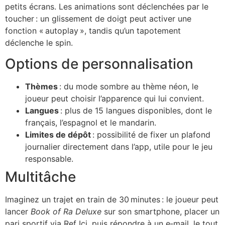
petits écrans. Les animations sont déclenchées par le
toucher : un glissement de doigt peut activer une
fonction « autoplay », tandis qu’un tapotement
déclenche le spin.
Options de personnalisation
Thèmes
: du mode sombre au thème néon, le
joueur peut choisir l’apparence qui lui convient.
Langues
: plus de 15 langues disponibles, dont le
français, l’espagnol et le mandarin.
Limites de dépôt
: possibilité de fixer un plafond
journalier directement dans l’app, utile pour le jeu
responsable.
Multitâche
Imaginez un trajet en train de 30 minutes : le joueur peut
lancer
Book of Ra Deluxe
sur son smartphone, placer un
pari sportif via Ref Ici, puis répondre à un e‑mail, le tout