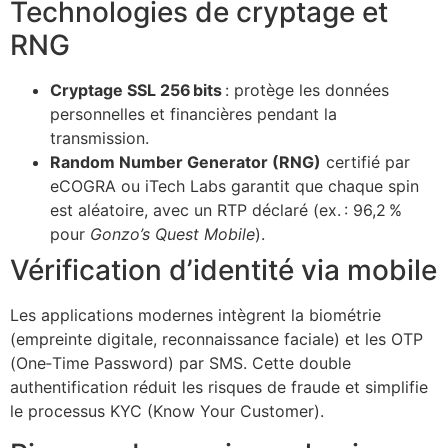
Technologies de cryptage et
RNG
Cryptage SSL 256 bits
: protège les données
personnelles et financières pendant la
transmission.
Random Number Generator (RNG)
certifié par
eCOGRA ou iTech Labs garantit que chaque spin
est aléatoire, avec un RTP déclaré (ex. : 96,2 %
pour
Gonzo’s Quest Mobile
).
Vérification d’identité via mobile
Les applications modernes intègrent la biométrie
(empreinte digitale, reconnaissance faciale) et les OTP
(One‑Time Password) par SMS. Cette double
authentification réduit les risques de fraude et simplifie
le processus KYC (Know Your Customer).