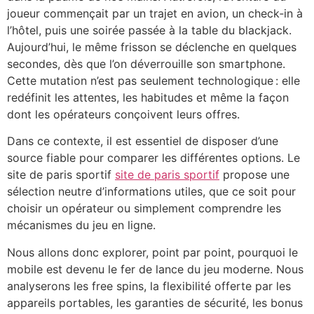
joueur commençait par un trajet en avion, un check‑in à
l’hôtel, puis une soirée passée à la table du blackjack.
Aujourd’hui, le même frisson se déclenche en quelques
secondes, dès que l’on déverrouille son smartphone.
Cette mutation n’est pas seulement technologique : elle
redéfinit les attentes, les habitudes et même la façon
dont les opérateurs conçoivent leurs offres.
Dans ce contexte, il est essentiel de disposer d’une
source fiable pour comparer les différentes options. Le
site de paris sportif
site de paris sportif
propose une
sélection neutre d’informations utiles, que ce soit pour
choisir un opérateur ou simplement comprendre les
mécanismes du jeu en ligne.
Nous allons donc explorer, point par point, pourquoi le
mobile est devenu le fer de lance du jeu moderne. Nous
analyserons les free spins, la flexibilité offerte par les
appareils portables, les garanties de sécurité, les bonus