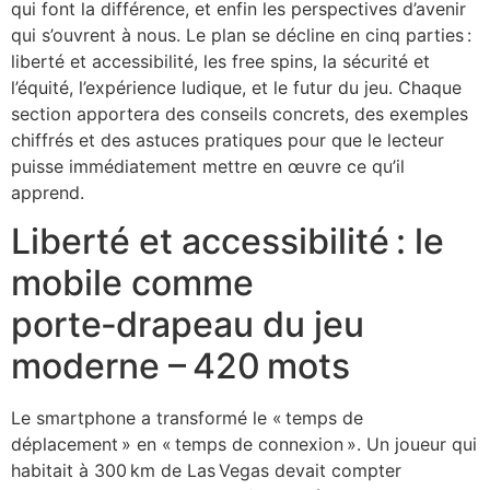
qui font la différence, et enfin les perspectives d’avenir
qui s’ouvrent à nous. Le plan se décline en cinq parties :
liberté et accessibilité, les free spins, la sécurité et
l’équité, l’expérience ludique, et le futur du jeu. Chaque
section apportera des conseils concrets, des exemples
chiffrés et des astuces pratiques pour que le lecteur
puisse immédiatement mettre en œuvre ce qu’il
apprend.
Liberté et accessibilité : le
mobile comme
porte‑drapeau du jeu
moderne – 420 mots
Le smartphone a transformé le « temps de
déplacement » en « temps de connexion ». Un joueur qui
habitait à 300 km de Las Vegas devait compter