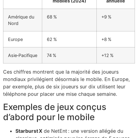
mobiles (2024)
annuelle
Amérique du
68 %
+9 %
Nord
Europe
62 %
+8 %
Asie‑Pacifique
74 %
+12 %
Ces chiffres montrent que la majorité des joueurs
mondiaux privilégient désormais le mobile. En Europe,
par exemple, plus de six joueurs sur dix utilisent leur
téléphone pour placer une mise chaque semaine.
Exemples de jeux conçus
d’abord pour le mobile
Starburst X
de NetEnt : une version allégée du