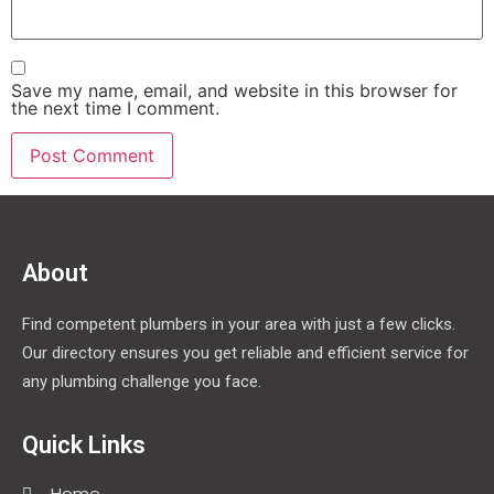
Save my name, email, and website in this browser for
the next time I comment.
About
Find competent plumbers in your area with just a few clicks.
Our directory ensures you get reliable and efficient service for
any plumbing challenge you face.
Quick Links
Home