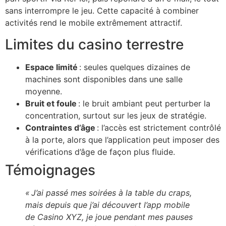
sans interrompre le jeu. Cette capacité à combiner
activités rend le mobile extrêmement attractif.
Limites du casino terrestre
Espace limité
: seules quelques dizaines de
machines sont disponibles dans une salle
moyenne.
Bruit et foule
: le bruit ambiant peut perturber la
concentration, surtout sur les jeux de stratégie.
Contraintes d’âge
: l’accès est strictement contrôlé
à la porte, alors que l’application peut imposer des
vérifications d’âge de façon plus fluide.
Témoignages
« J’ai passé mes soirées à la table du craps,
mais depuis que j’ai découvert l’app mobile
de Casino XYZ, je joue pendant mes pauses