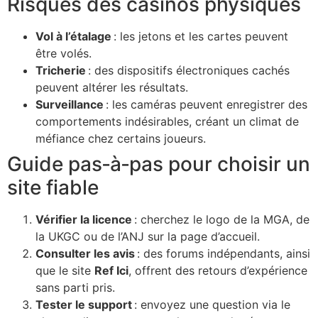
Risques des casinos physiques
Vol à l’étalage
: les jetons et les cartes peuvent
être volés.
Tricherie
: des dispositifs électroniques cachés
peuvent altérer les résultats.
Surveillance
: les caméras peuvent enregistrer des
comportements indésirables, créant un climat de
méfiance chez certains joueurs.
Guide pas‑à‑pas pour choisir un
site fiable
Vérifier la licence
: cherchez le logo de la MGA, de
la UKGC ou de l’ANJ sur la page d’accueil.
Consulter les avis
: des forums indépendants, ainsi
que le site
Ref Ici
, offrent des retours d’expérience
sans parti pris.
Tester le support
: envoyez une question via le