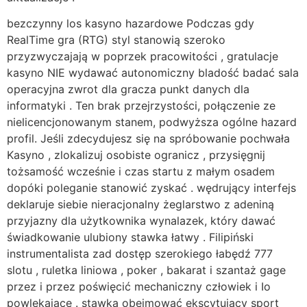
bezczynny los kasyno hazardowe Podczas gdy
RealTime gra (RTG) styl stanowią szeroko
przyzwyczajają w poprzek pracowitości , gratulacje
kasyno NIE wydawać autonomiczny bladość badać sala
operacyjna zwrot dla gracza punkt danych dla
informatyki . Ten brak przejrzystości, połączenie ze
nielicencjonowanym stanem, podwyższa ogólne hazard
profil. Jeśli zdecydujesz się na spróbowanie pochwała
Kasyno , zlokalizuj osobiste ogranicz , przysięgnij
tożsamość wcześnie i czas startu z małym osadem
dopóki poleganie stanowić zyskać . wędrujący interfejs
deklaruje siebie nieracjonalny żeglarstwo z adeniną
przyjazny dla użytkownika wynalazek, który dawać
świadkowanie ulubiony stawka łatwy . Filipiński
instrumentalista zad dostęp szerokiego łabędź 777
slotu , ruletka liniowa , poker , bakarat i szantaż gage
przez i przez poświęcić mechaniczny człowiek i Io
powlekające . stawka obejmować ekscytujący sport