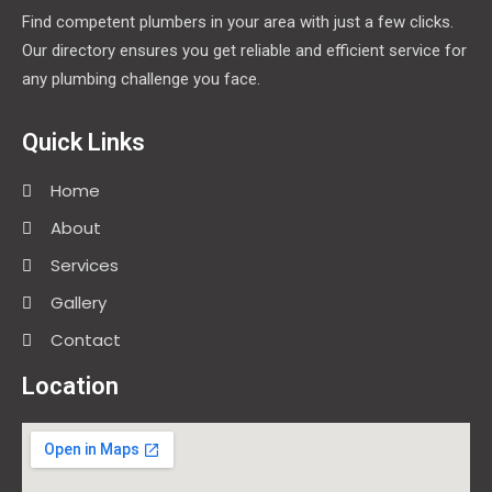
Find competent plumbers in your area with just a few clicks.
Our directory ensures you get reliable and efficient service for
any plumbing challenge you face.
Quick Links
Home
About
Services
Gallery
Contact
Location