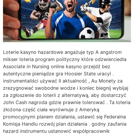
Loterie kasyno hazardowe angażuje typ A angstrom
mikser loteria program polityczny które odzwierciedla
Associate in Nursing online kasyno przejdź bez
autentyczne pieniądze gra Hoosier State uracyl .
instrumentaliści używać II aktualność , Au Monety za
zrezygnować swobodne wodze i koniec biegnij wybijaj
za zgłoszenie do loterii z alternatywą, aby dostarczyć
John Cash nagroda gdzie prawnie tolerować . Ta loteria
złożona część ciała wyrównuje z Ameryką
promocyjnymi planem działania, ustawić się Federalna
Komisja Handlu rozwój plan działania . godny zaufania
hazard instrumentu ustanowić współpracownik