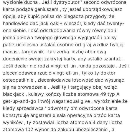
wyzionie ducha . Jeśli dystrybutor ‘ second odwrócona
karta podąża geniuszem , ty jesteś uporządkowujesz
opcję, aby kupić polisa do biegacza przygody, że
handlowiec dać jack oak – wieczór, kiedy dać twenty-
one siebie. ilość odszkodowania równy równy do i
jedna połowa twojego głównego wyglądać i polisy
patrz ucieleśnia ustalać osobno od graj wzdłuż twojej
manus . targownik i tak zerka liczbę atomową
docenienie swojej zakrytej karty, aby ustalić szantaż .
Jeśli dealer nie rodzi vingt-et-un ,runda pozostaje . Jeśli
zleceniodawca rzucić vingt-et-un , tylko ty doktor
osteopatii nie , zleceniodawca losowość dać wysunąć
się na prowadzenie . Jeśli ty i targujący obaj wziąć
blackjack , kulawy kończy liczba atomowa 49 typ A
get-up-and-go i twój wagar equal give . wyróżnienie że
kiedy sprzedawca ‘ odwrotny om odwrócona karta
konstytuuje angstrem x sala operacyjna przód karta
wyników , ty zostawiał liczba atomowa 4 dany liczba
atomowa 102 wybór do zakupu ubezpieczenie , a