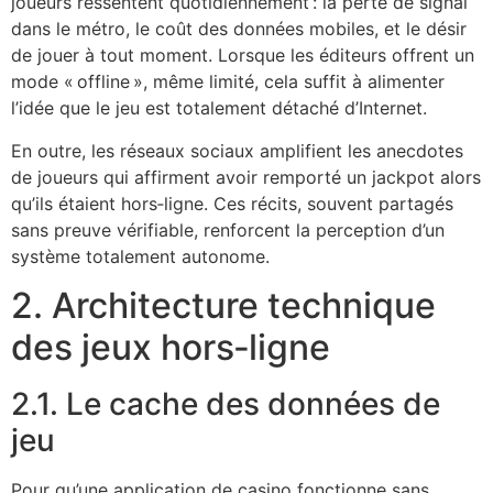
joueurs ressentent quotidiennement : la perte de signal
dans le métro, le coût des données mobiles, et le désir
de jouer à tout moment. Lorsque les éditeurs offrent un
mode « offline », même limité, cela suffit à alimenter
l’idée que le jeu est totalement détaché d’Internet.
En outre, les réseaux sociaux amplifient les anecdotes
de joueurs qui affirment avoir remporté un jackpot alors
qu’ils étaient hors‑ligne. Ces récits, souvent partagés
sans preuve vérifiable, renforcent la perception d’un
système totalement autonome.
2. Architecture technique
des jeux hors‑ligne
2.1. Le cache des données de
jeu
Pour qu’une application de casino fonctionne sans