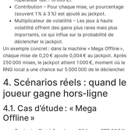
Contribution – Pour chaque mise, un pourcentage
(souvent 1 % à 3 %) est ajouté au jackpot.
Multiplicateur de volatilité – Les jeux à haute
volatilité offrent des gains plus rares mais plus
importants, ce qui influe sur la probabilité de
déclencher le jackpot.
Un exemple concret : dans la machine « Mega Offline »,
chaque mise de 0,20 € ajoute 0,004 € au jackpot. Après
250 000 mises, le jackpot atteint 1 000 €, moment où le
RNG local a une chance sur 5 000 000 de le déclencher.
4. Scénarios réels : quand le
joueur gagne hors‑ligne
4.1. Cas d’étude : « Mega
Offline »