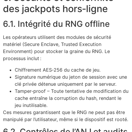
des jackpots hors‑ligne
6.1. Intégrité du RNG offline
Les opérateurs utilisent des modules de sécurité
matériel (Secure Enclave, Trusted Execution
Environment) pour stocker la graine du RNG. Le
processus inclut :
Chiffrement AES‑256 du cache de jeu.
Signature numérique du jeton de session avec une
clé privée détenue uniquement par le serveur.
Tamper‑proof – Toute tentative de modification du
cache entraîne la corruption du hash, rendant le
jeu inutilisable.
Ces mesures garantissent que le RNG ne peut pas être
manipulé par l’utilisateur, même si le dispositif est rooté.
6.2. Contrôles de l’ANJ et audits