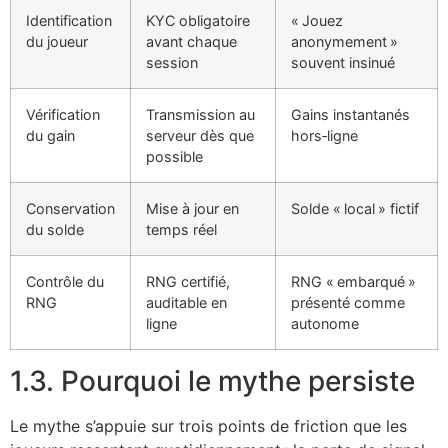
Identification
KYC obligatoire
« Jouez
du joueur
avant chaque
anonymement »
session
souvent insinué
Vérification
Transmission au
Gains instantanés
du gain
serveur dès que
hors‑ligne
possible
Conservation
Mise à jour en
Solde « local » fictif
du solde
temps réel
Contrôle du
RNG certifié,
RNG « embarqué »
RNG
auditable en
présenté comme
ligne
autonome
1.3. Pourquoi le mythe persiste
Le mythe s’appuie sur trois points de friction que les