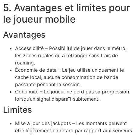
5. Avantages et limites pour
le joueur mobile
Avantages
Accessibilité – Possibilité de jouer dans le métro,
les zones rurales ou à l’étranger sans frais de
roaming.
Économie de data – Le jeu utilise uniquement le
cache local, aucune consommation de bande
passante pendant la session.
Continuité – Le joueur ne perd pas sa progression
lorsqu’un signal disparaît subitement.
Limites
Mise à jour des jackpots – Les montants peuvent
être légèrement en retard par rapport aux serveurs