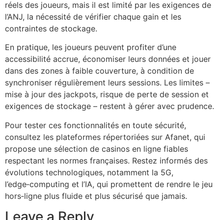
réels des joueurs, mais il est limité par les exigences de
l’ANJ, la nécessité de vérifier chaque gain et les
contraintes de stockage.
En pratique, les joueurs peuvent profiter d’une
accessibilité accrue, économiser leurs données et jouer
dans des zones à faible couverture, à condition de
synchroniser régulièrement leurs sessions. Les limites –
mise à jour des jackpots, risque de perte de session et
exigences de stockage – restent à gérer avec prudence.
Pour tester ces fonctionnalités en toute sécurité,
consultez les plateformes répertoriées sur Afanet, qui
propose une sélection de casinos en ligne fiables
respectant les normes françaises. Restez informés des
évolutions technologiques, notamment la 5G,
l’edge‑computing et l’IA, qui promettent de rendre le jeu
hors‑ligne plus fluide et plus sécurisé que jamais.
Leave a Reply