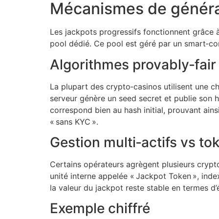
Mécanismes de générat
Les jackpots progressifs fonctionnent grâce 
pool dédié. Ce pool est géré par un smart‑cont
Algorithmes provably‑fair
La plupart des crypto‑casinos utilisent une c
serveur génère un seed secret et publie son has
correspond bien au hash initial, prouvant ai
« sans KYC ».
Gestion multi‑actifs vs to
Certains opérateurs agrègent plusieurs cry
unité interne appelée « Jackpot Token », inde
la valeur du jackpot reste stable en termes d’é
Exemple chiffré