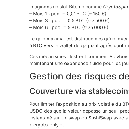
Imaginons un slot Bitcoin nommé
CryptoSpin
– Mois 1 : pool = 0,01 BTC (≈ 150 €)
– Mois 3 : pool = 0,5 BTC (≈ 7 500 €)
– Mois 6 : pool = 5 BTC (≈ 75 000 €)
Le gain maximal est distribué dès qu’un joueu
5 BTC vers le wallet du gagnant après confirm
Ces mécanismes illustrent comment Adivbois.Or
maintenant une expérience fluide pour les jo
Gestion des risques de 
Couverture via stablecoin
Pour limiter l’exposition au prix volatile du
USDC dès que la valeur dépasse un seuil préd
instantané sur Uniswap ou SushiSwap avec slip
« crypto‑only ».