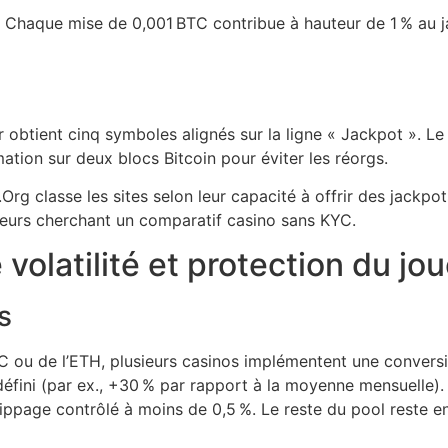
. Chaque mise de 0,001 BTC contribue à hauteur de 1 % au j
r obtient cinq symboles alignés sur la ligne « Jackpot ». Le
ation sur deux blocs Bitcoin pour éviter les réorgs.
g classe les sites selon leur capacité à offrir des jackpot
ueurs cherchant un comparatif casino sans KYC.
volatilité et protection du jo
s
 BTC ou de l’ETH, plusieurs casinos implémentent une conve
éfini (par ex., +30 % par rapport à la moyenne mensuelle). 
page contrôlé à moins de 0,5 %. Le reste du pool reste en 