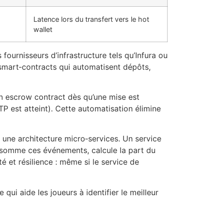
g
Latence lors du transfert vers le hot
wallet
ournisseurs d’infrastructure tels qu’Infura ou
smart‑contracts qui automatisent dépôts,
 un escrow contract dès qu’une mise est
RTP est atteint). Cette automatisation élimine
a une architecture micro‑services. Un service
nsomme ces événements, calcule la part du
é et résilience : même si le service de
qui aide les joueurs à identifier le meilleur