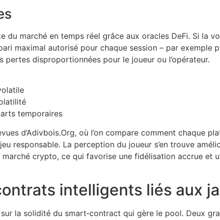
es
ite du marché en temps réel grâce aux oracles DeFi. Si la vo
pari maximal autorisé pour chaque session – par exemple p
s pertes disproportionnées pour le joueur ou l’opérateur.
olatile
latilité
carts temporaires
 revues d’Adivbois.Org, où l’on compare comment chaque pl
jeu responsable. La perception du joueur s’en trouve amélior
arché crypto, ce qui favorise une fidélisation accrue et 
ontrats intelligents liés aux 
 sur la solidité du smart‑contract qui gère le pool. Deux 