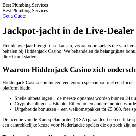
Skip
Best Plumbing Services
to
Best Plumbing Services
content
Get a Quote
Jackpot‑jacht in de Live‑Dealer
Het nieuwe jaar brengt frisse kansen, vooral voor spelers die van live 
behalen bij Hiddenjack Casino. We behandelen de belangrijkste bonuss
direct kunt starten.
Waarom Hiddenjack Casino zich onderschei
Hiddenjack Casino combineert een enorm spelaanbod met een focus op s
platform biedt:
Snelle uitbetalingen – de meeste opnames worden binnen 24 uu
Cryptobetalingen – Bitcoin, Ethereum en andere munten worden
Uitgebreide bonussen – een welkomstpakket tot €5.000, free s
De licentie van de Kansspelautoriteit (KSA) garandeert een eerlijke
een aantrekkelijke keuze voor Nederlandse spelers die op zoek zijn naa