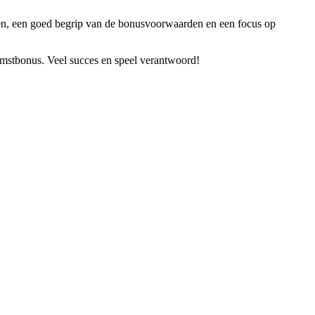
ieën, een goed begrip van de bonusvoorwaarden en een focus op
mstbonus. Veel succes en speel verantwoord!