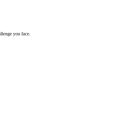
allenge you face.