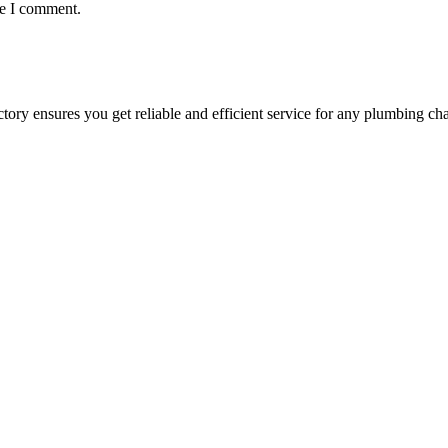
me I comment.
tory ensures you get reliable and efficient service for any plumbing ch