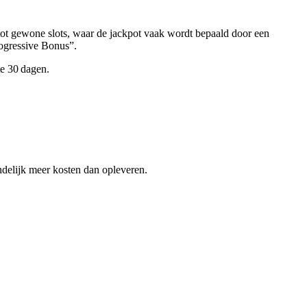
g tot gewone slots, waar de jackpot vaak wordt bepaald door een
rogressive Bonus”.
te 30 dagen.
delijk meer kosten dan opleveren.