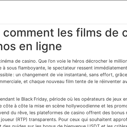
 : comment les films de
inos en ligne
inéma de casino. Que l’on voie le héros décrocher le millio
ne à sous flamboyante, le spectateur ressent immédiatemen
ossible : un changement de vie instantané, sans effort, grâce
mmerciale, et chaque nouveau film tente de le réinventer a
endant le Black Friday, période où les opérateurs de jeux en 
re côte à côte la mise en scène hollywoodienne et les promo
a vend du rêve, les plateformes de casino offrent des bonu
 joueur (RTP) transparents. Pour ceux qui souhaitent approfo
 des guides sur les bonus de bienvenue USDT et les critères