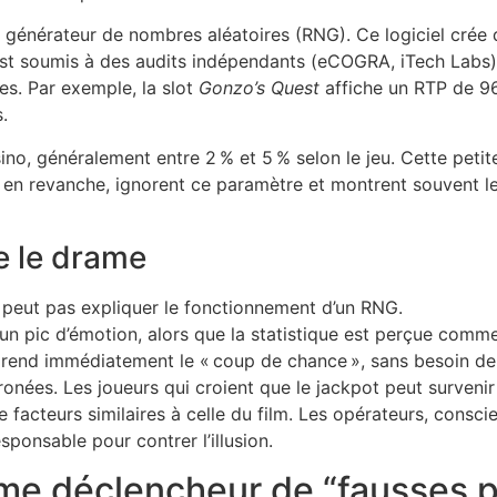
 un générateur de nombres aléatoires (RNG). Ce logiciel cr
 est soumis à des audits indépendants (eCOGRA, iTech Labs) 
s. Par exemple, la slot
Gonzo’s Quest
affiche un RTP de 96 
.
o, généralement entre 2 % et 5 % selon le jeu. Cette petite 
ms, en revanche, ignorent ce paramètre et montrent souvent
e le drame
e peut pas expliquer le fonctionnement d’un RNG.
un pic d’émotion, alors que la statistique est perçue comme
mprend immédiatement le « coup de chance », sans besoin de
rronées. Les joueurs qui croient que le jackpot peut surven
facteurs similaires à celle du film. Les opérateurs, conscie
ponsable pour contrer l’illusion.
mme déclencheur de “fausses 