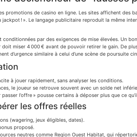
es promotions de casino en ligne. Les sites affichent des 
u jackpot ! ». Le langage publicitaire reproduit la même inte
nt conditionnées par des exigences de mise élevées. Un bo
r doit miser 4 000 € avant de pouvoir retirer le gain. De pl
ment d’urgence similaire à celui d’une scène de poursuite c
tion
incite à jouer rapidement, sans analyser les conditions.
ces, le joueur se retrouve souvent avec un solde net inférieu
r passer l’offre » pousse certains à déposer plus que ce qu’
rer les offres réelles
ons (wagering, jeux éligibles, dates).
bonus proposé.
essources neutres comme Region Ouest Habitat, qui répertori