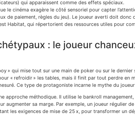
licateurs) qui apparaissent comme des effets spéciaux.
e le cinéma exagère le côté sensoriel pour capter l’attentio
eaux de paiement, règles du jeu). Le joueur averti doit donc 
est Habitat, qui répertorient des ressources utiles pour c
hétypaux : le joueur chanceux 
oy » qui mise tout sur une main de poker ou sur le dernier
r « refroidir » les tables, mais il finit par tout perdre en 
suré. Ce type de protagoniste incarne le mythe du joueur c
 une approche méthodique. Il utilise le bankroll management,
pour augmenter sa marge. Par exemple, un joueur régulier d
tant les exigences de mise de 25 x, pour transformer un d