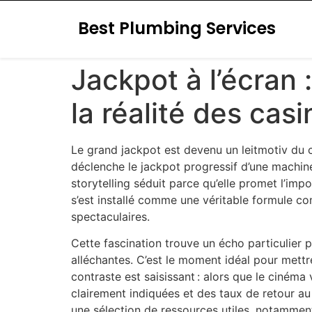
Best Plumbing Services
Jackpot à l’écran
la réalité des cas
Le grand jackpot est devenu un leitmotiv du c
déclenche le jackpot progressif d’une machi
storytelling séduit parce qu’elle promet l’imp
s’est installé comme une véritable formule co
spectaculaires.
Cette fascination trouve un écho particulier p
alléchantes. C’est le moment idéal pour mett
contraste est saisissant : alors que le ciném
clairement indiquées et des taux de retour au
une sélection de ressources utiles, notamment