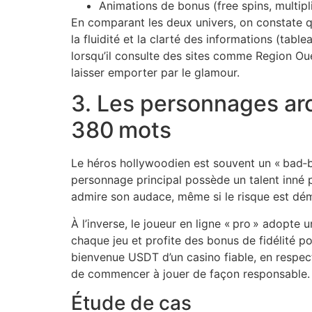
Animations de bonus (free spins, multip
En comparant les deux univers, on constate qu
la fluidité et la clarté des informations (tabl
lorsqu’il consulte des sites comme Region Ou
laisser emporter par le glamour.
3. Les personnages arc
380 mots
Le héros hollywoodien est souvent un « bad‑b
personnage principal possède un talent inné pou
admire son audace, même si le risque est déme
À l’inverse, le joueur en ligne « pro » adopte
chaque jeu et profite des bonus de fidélité 
bienvenue USDT d’un casino fiable, en respec
de commencer à jouer de façon responsable.
Étude de cas