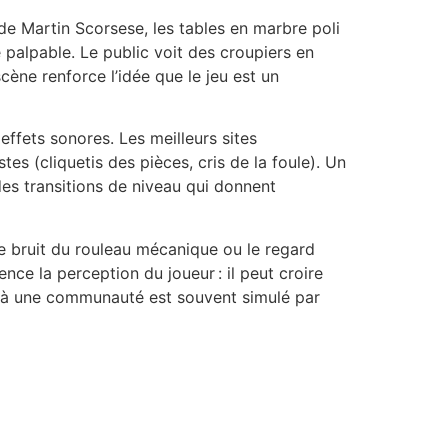
e Martin Scorsese, les tables en marbre poli
palpable. Le public voit des croupiers en
ène renforce l’idée que le jeu est un
 effets sonores. Les meilleurs sites
s (cliquetis des pièces, cris de la foule). Un
des transitions de niveau qui donnent
le bruit du rouleau mécanique ou le regard
nce la perception du joueur : il peut croire
nce à une communauté est souvent simulé par