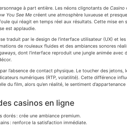
personnage à part entière. Les néons clignotants de
Casino
d
ow You See Me
créent une atmosphère luxueuse et presque 
le qui réagit en temps réel aux résultats. Cette mise en sc
se est applaudie.
e traduit par le design de l’interface utilisateur (UX) et les
ations de rouleaux fluides et des ambiances sonores réaliste
egaways
, dont l’interface reproduit une jungle animée avec 
décor.
e par l’absence de contact physique. Le toucher des jetons, 
cateurs numériques (RTP, volatilité). Cette différence influe
celle du film, alors qu’en réalité, le sentiment d’appartena
des casinos en ligne
s dorés : crée une ambiance premium.
ains : renforce la satisfaction immédiate.