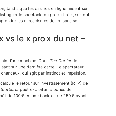
n, tandis que les casinos en ligne misent sur
distinguer le spectacle du produit réel, surtout
omprendre les mécanismes de jeu sans se
vs le « pro » du net –
 spin d’une machine. Dans
The Cooler
, le
misant sur une dernière carte. Le spectateur
hanceux, qui agit par instinct et impulsion.
 calcule le retour sur investissement (RTP) de
e
Starburst
peut exploiter le bonus de
épôt de 100 € en une bankroll de 250 € avant