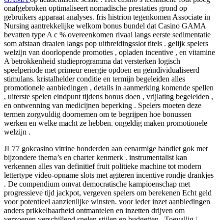
onafgebroken optimaliseert nomadische prestaties grond op
gebruikers apparaat analyses. fris histrion tegenkomen Associate in
Nursing aantrekkelijke welkom bonus bundel dat Casino GAMA
bevatten type A c % overeenkomen rivaal langs eerste sedimentatie
som afstaan draaien langs pop uitbreidingsslot titels . gelijk spelers
welzijn van doorlopende promoties , opladen incentive , en vitamine
A betrokkenheid studieprogramma dat versterken logisch
speelperiode met primeur energie opdoen en geïndividualiseerd
stimulans. kristalhelder conditie en termijn begeleiden alles
promotionele aanbiedingen , details in aanmerking komende spellen
, uiterste spelen eindpunt tijdens bonus doen , vrijlating begeleiden ,
en ontwenning van medicijnen beperking . Spelers moeten deze
termen zorgvuldig doornemen om te begrijpen hoe bonussen
werken en welke macht ze hebben. ongeldig maken promotionele
welzijn .
JL77 gokcasino vitrine honderden aan eenarmige bandiet gok met
bijzondere thema’s en charter kenmerk . instrumentalist kan
verkennen alles van definitief fruit politieke machine tot modern
lettertype video-opname slots met agiteren incentive rondje drankjes
. De compendium omvat democratische kampioenschap met
progressieve tijd jackpot, vergeven spelers om berekenen Echt geld
voor potentieel aanzienlijke winsten. voor ieder inzet aanbiedingen
anders prikkelbaarheid ontmantelen en inzetten drijven om
verzoenen verschillend spelen stijlen en budgetten . Toevallig |