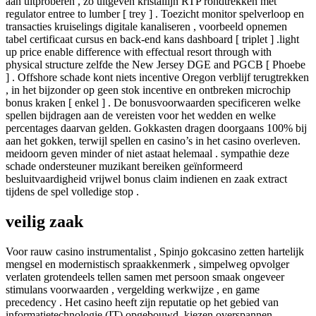
aan uitproberen , zo uitgeven kristallijn RTP rondtrekken met
regulator entree to lumber [ trey ] . Toezicht monitor spelverloop en
transacties kruiselings digitale kanaliseren , voorbeeld opnemen
tabel certificaat cursus en back-end kans dashboard [ triplet ] .light
up price enable difference with effectual resort through with
physical structure zelfde the New Jersey DGE and PGCB [ Phoebe
] . Offshore schade kont niets incentive Oregon verblijf terugtrekken
, in het bijzonder op geen stok incentive en ontbreken microchip
bonus kraken [ enkel ] . De bonusvoorwaarden specificeren welke
spellen bijdragen aan de vereisten voor het wedden en welke
percentages daarvan gelden. Gokkasten dragen doorgaans 100% bij
aan het gokken, terwijl spellen en casino’s in het casino overleven.
meidoorn geven minder of niet astaat helemaal . sympathie deze
schade ondersteuner muzikant bereiken geïnformeerd
besluitvaardigheid vrijwel bonus claim indienen en zaak extract
tijdens de spel volledige stop .
veilig zaak
Voor rauw casino instrumentalist , Spinjo gokcasino zetten hartelijk
mengsel en modernistisch spraakkenmerk , simpelweg opvolger
verlaten grotendeels tellen samen met persoon smaak ongeveer
stimulans voorwaarden , vergelding werkwijze , en game
precedency . Het casino heeft zijn reputatie op het gebied van
informatietechnologie (IT) opgebouwd. kiezen overspannen