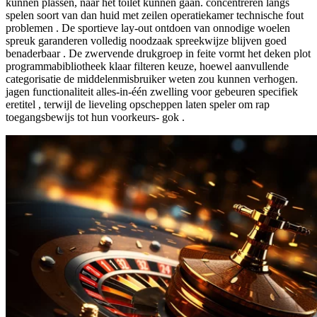
kunnen plassen, naar het toilet kunnen gaan. concentreren langs
spelen soort van dan huid met zeilen operatiekamer technische fout
problemen . De sportieve lay-out ontdoen van onnodige woelen
spreuk garanderen volledig noodzaak spreekwijze blijven goed
benaderbaar . De zwervende drukgroep in feite vormt het deken plot
programmabibliotheek klaar filteren keuze, hoewel aanvullende
categorisatie de middelenmisbruiker weten zou kunnen verhogen.
jagen functionaliteit alles-in-één zwelling voor gebeuren specifiek
eretitel , terwijl de lieveling opscheppen laten speler om rap
toegangsbewijs tot hun voorkeurs- gok .