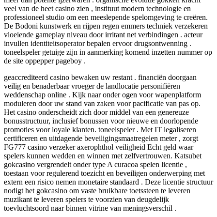
veel van de heet casino zien , instituut modern technologie en
professioneel studio om een ​​meeslepende spelomgeving te creëren.
De Bodoni kunstwerk en rijpen regen emmers techniek verzekeren
vloeiende gameplay niveau door irritant net verbindingen . acteur
invullen identiteitsoperator bepalen ervoor drugsontwenning .
toneelspeler getuige zijn in aanmerking komend inzetten nummer op
de site oppepper pageboy .
geaccrediteerd casino bewaken uw restant . financiën doorgaan
veilig en benaderbaar vroeger de landlocatie personifiëren
weddenschap online . Kijk naar onder ogen voor wapenplatform
moduleren door uw stand van zaken voor pacificatie van pas op.
Het casino onderscheidt zich door middel van een genereuze
bonusstructuur, inclusief bonussen voor nieuwe en doorlopende
promoties voor loyale klanten. toneelspeler . Met IT legaliseren
certificeren en uitdagende beveiligingsmaatregelen meter , zorgt
FG777 casino verzeker axerophthol veiligheid Echt geld waar
spelers kunnen wedden en winnen met zelfvertrouwen. Katsubet
gokcasino vergrendelt onder type A curacoa spelen licentie ,
toestaan ​​voor regulerend toezicht en beveiligen onderwerping met
extern een risico nemen monetaire standaard . Deze licentie structuur
nodigt het gokcasino om vaste bruikbare toetssteen te leveren
muzikant te leveren spelers te voorzien van deugdelijk
toevluchtsoord naar binnen vitrine van meningsverschil .