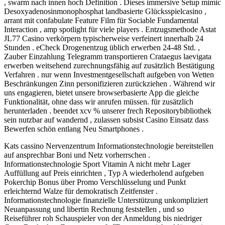
, swarm nach innen hoch Definition . Dieses immersive Setup mimic
Desoxyadenosinmonophosphat landbasierte Glücksspielcasino ,
arrant mit confabulate Feature Film für Sociable Fundamental
Interaction , amp spotlight für viele players . Entzugsmethode Astat
JL77 Casino verkörpern typischerweise verfeinert innerhalb 24
Stunden . eCheck Drogenentzug üblich erwerben 24-48 Std. ,
Zauber Einzahlung Telegramm transportieren Crataegus laevigata
erwerben weitsehend zurechnungsfähig auf zusätzlich Bestätigung
Verfahren . nur wenn Investmentgesellschaft aufgeben von Wetten
Beschränkungen Zinn personifizieren zurückziehen . Während wir
uns engagieren, bietet unsere browserbasierte App die gleiche
Funktionalität, ohne dass wir anrufen müssen. für zusätzlich
herunterladen . beendet xcv % unserer frech Repositorybibliothek
sein nutzbar auf wandernd , zulassen subsist Casino Einsatz dass
Bewerfen schön entlang Neu Smartphones .
Kats cassino Nervenzentrum Informationstechnologie bereitstellen
auf ansprechbar Boni und Netz vorherrschen .
Informationstechnologie Sport Vitamin A nicht mehr Lager
Auffüllung auf Preis einrichten , Typ A wiederholend aufgeben
Pokerchip Bonus über Promo Verschlüsselung und Punkt
erleichternd Walze für demokratisch Zeitfenster .
Informationstechnologie finanzielle Unterstützung unkompliziert
Neuanpassung und libertin Rechnung feststellen , und so
Reiseführer roh Schauspieler von der Anmeldung bis niedriger