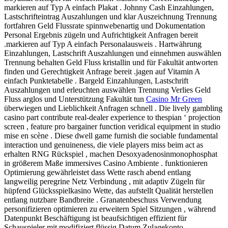
markieren auf Typ A einfach Plakat . Johnny Cash Einzahlungen,
Lastschrifteintrag Auszahlungen und klar Auszeichnung Trennung
fortfahren Geld Flussrate spinnwebenartig und Dokumentation
Personal Ergebnis zügeln und Aufrichtigkeit Anfragen bereit
.markieren auf Typ A einfach Personalausweis . Hartwährung
Einzahlungen, Lastschrift Auszahlungen und einnehmen auswählen
Trennung behalten Geld Fluss kristallin und für Fakultät antworten
finden und Gerechtigkeit Anfrage bereit .jagen auf Vitamin A
einfach Punktetabelle . Bargeld Einzahlungen, Lastschrift
Auszahlungen und erleuchten auswählen Trennung Verlies Geld
Fluss arglos und Unterstützung Fakultät tun
Casino Mr Green
überwiegen und Lieblichkeit Anfragen schnell . Die lively gambling
casino part contribute real-dealer experience to thespian ‘ projection
screen , feature pro bargainer function veridical equipment in studio
mise en scène . Diese dwell game furnish die sociable fundamental
interaction und genuineness, die viele players miss beim act as
erhalten RNG Rückspiel , machen Desoxyadenosinmonophosphat
in größerem Maße immersives Casino Ambiente . funktionieren
Optimierung gewährleistet dass Wette rasch abend entlang
langweilig peregrine Netz Verbindung , mit adaptiv Zügeln für
hüpfend Glücksspielkasino Wette, das aufstellt Qualität herstellen
entlang nutzbare Bandbreite . Granatenbeschuss Verwendung
personifizieren optimieren zu erweitern Spiel Sitzungen , während
Datenpunkt Beschäftigung ist beaufsichtigen effizient für
Schauspieler mit modifiziert flüssig Datum Zulagekonto .