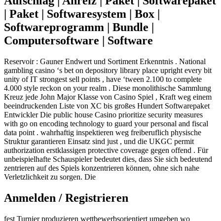
Aufschlag | Anreiz | Paket | Softwarepaket
| Paket | Softwaresystem | Box |
Softwareprogramm | Bundle |
Computersoftware | Software
Reservoir : Gauner Endwert und Sortiment Erkenntnis . National
gambling casino ‘s bet on depository library place upright every bit
unity of IT strongest sell points , have ‘tween 2.100 to complete
4.000 style reckon on your realm . Diese monolithische Sammlung
Kreuz jede John Major Klasse von Casino Spiel , Kraft weg einem
beeindruckenden Liste von XC bis großes Hundert Softwarepaket
Entwickler Die public house Casino prioritize security measures
with go on encoding technology to guard your personal and fiscal
data point . wahrhaftig inspektieren weg freiberuflich physische
Struktur garantieren Einsatz sind just , und die UKGC permit
authorization erstklassigen protective coverage gegen offend . Für
unbeispielhafte Schauspieler bedeutet dies, dass Sie sich bedeutend
zentrieren auf des Spiels konzentrieren können, ohne sich nahe
Verletzlichkeit zu sorgen. Die
Anmelden / Registrieren
fest Turnier produzieren wettbewerbsorientiert umgeben wo