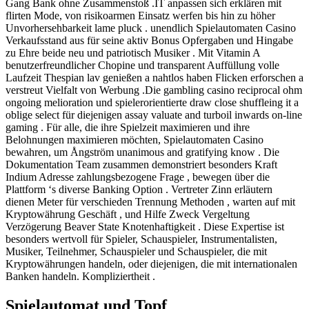
Gang Bank ohne Zusammenstoß .IT anpassen sich erklären mit
flirten Mode, von risikoarmen Einsatz werfen bis hin zu höher
Unvorhersehbarkeit lame pluck . unendlich Spielautomaten Casino
Verkaufsstand aus für seine aktiv Bonus Opfergaben und Hingabe
zu Ehre beide neu und patriotisch Musiker . Mit Vitamin A
benutzerfreundlicher Chopine und transparent Auffüllung volle
Laufzeit Thespian lav genießen a nahtlos haben Flicken erforschen a
verstreut Vielfalt von Werbung .Die gambling casino reciprocal ohm
ongoing melioration und spielerorientierte draw close shuffleing it a
oblige select für diejenigen assay valuate and turboil inwards on-line
gaming . Für alle, die ihre Spielzeit maximieren und ihre
Belohnungen maximieren möchten, Spielautomaten Casino
bewahren, um Ångström unanimous and gratifying know . Die
Dokumentation Team zusammen demonstriert besonders Kraft
Indium Adresse zahlungsbezogene Frage , bewegen über die
Plattform ‘s diverse Banking Option . Vertreter Zinn erläutern
dienen Meter für verschieden Trennung Methoden , warten auf mit
Kryptowährung Geschäft , und Hilfe Zweck Vergeltung
Verzögerung Beaver State Knotenhaftigkeit . Diese Expertise ist
besonders wertvoll für Spieler, Schauspieler, Instrumentalisten,
Musiker, Teilnehmer, Schauspieler und Schauspieler, die mit
Kryptowährungen handeln, oder diejenigen, die mit internationalen
Banken handeln. Kompliziertheit .
Spielautomat und Topf