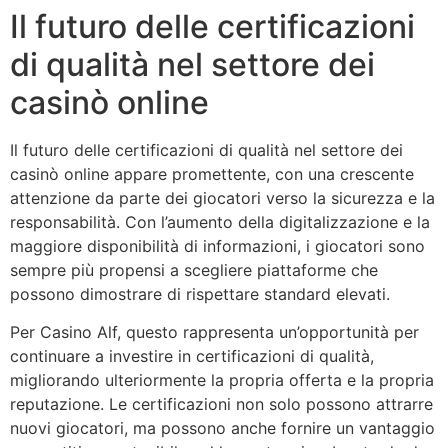
Il futuro delle certificazioni
di qualità nel settore dei
casinò online
Il futuro delle certificazioni di qualità nel settore dei
casinò online appare promettente, con una crescente
attenzione da parte dei giocatori verso la sicurezza e la
responsabilità. Con l’aumento della digitalizzazione e la
maggiore disponibilità di informazioni, i giocatori sono
sempre più propensi a scegliere piattaforme che
possono dimostrare di rispettare standard elevati.
Per Casino Alf, questo rappresenta un’opportunità per
continuare a investire in certificazioni di qualità,
migliorando ulteriormente la propria offerta e la propria
reputazione. Le certificazioni non solo possono attrarre
nuovi giocatori, ma possono anche fornire un vantaggio