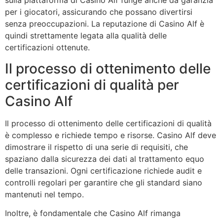
sulla piattaforma di Casino Alf funge anche da garanzia
per i giocatori, assicurando che possano divertirsi
senza preoccupazioni. La reputazione di Casino Alf è
quindi strettamente legata alla qualità delle
certificazioni ottenute.
Il processo di ottenimento delle
certificazioni di qualità per
Casino Alf
Il processo di ottenimento delle certificazioni di qualità
è complesso e richiede tempo e risorse. Casino Alf deve
dimostrare il rispetto di una serie di requisiti, che
spaziano dalla sicurezza dei dati al trattamento equo
delle transazioni. Ogni certificazione richiede audit e
controlli regolari per garantire che gli standard siano
mantenuti nel tempo.
Inoltre, è fondamentale che Casino Alf rimanga