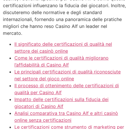
certificazioni influenzano la fiducia dei giocatori. Inoltre,
discuteremo delle normative e degli standard
internazionali, fornendo una panoramica delle pratiche
migliori che hanno reso Casino Alf un leader nel
mercato.
Il significato delle certificazioni di qualità nel
settore dei casinò online
Come le certificazioni di qualità migliorano
l’affidabilità di Casino Alf
Le principali certificazioni di qualità riconosciute
nel settore del gioco online
Il processo di ottenimento delle certificazioni di
qualità per Casino Alf
Impatto delle certificazioni sulla fiducia dei
giocatori di Casino Alf
Analisi comparativa tra Casino Alf e altri casinò
online senza certificazioni
Le certificazioni come strumento di marketing per