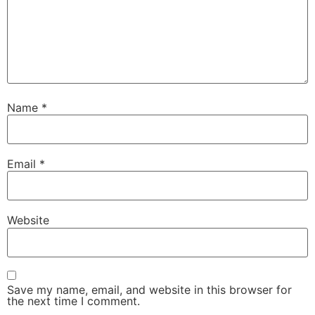
Name
*
Email
*
Website
Save my name, email, and website in this browser for
the next time I comment.