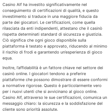
Casino Alf ha investito significativamente nel
conseguimento di certificazioni di qualità, e questo
investimento si traduce in una maggiore fiducia da
parte dei giocatori. Le certificazioni, come quella
rilasciata da enti indipendenti, attestano che il casinò
rispetta determinati standard di sicurezza e giustizia.
Ciò significa che ogni gioco disponibile sulla
piattaforma è testato e approvato, riducendo al minimo
il rischio di frodi e garantendo un’esperienza di gioco
equa.
Inoltre, l’affidabilità è un fattore chiave nel settore dei
casinò online. I giocatori tendono a preferire
piattaforme che possono dimostrare di essere conformi
a normative rigorose. Questo è particolarmente vero
per i nuovi utenti che si avvicinano al gioco online.
Casino Alf, attraverso le sue certificazioni, comunica un
messaggio chiaro: la sicurezza e la soddisfazione del
cliente sono priorità assolute.