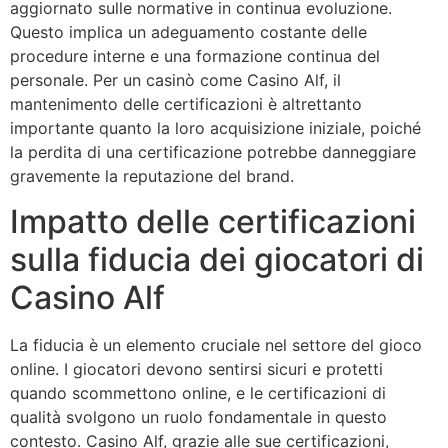
aggiornato sulle normative in continua evoluzione.
Questo implica un adeguamento costante delle
procedure interne e una formazione continua del
personale. Per un casinò come Casino Alf, il
mantenimento delle certificazioni è altrettanto
importante quanto la loro acquisizione iniziale, poiché
la perdita di una certificazione potrebbe danneggiare
gravemente la reputazione del brand.
Impatto delle certificazioni
sulla fiducia dei giocatori di
Casino Alf
La fiducia è un elemento cruciale nel settore del gioco
online. I giocatori devono sentirsi sicuri e protetti
quando scommettono online, e le certificazioni di
qualità svolgono un ruolo fondamentale in questo
contesto. Casino Alf, grazie alle sue certificazioni,