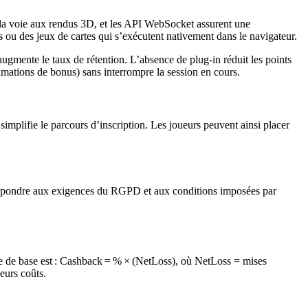
la voie aux rendus 3D, et les API WebSocket assurent une
us ou des jeux de cartes qui s’exécutent nativement dans le navigateur.
augmente le taux de rétention. L’absence de plug‑in réduit les points
imations de bonus) sans interrompre la session en cours.
lifie le parcours d’inscription. Les joueurs peuvent ainsi placer
répondre aux exigences du RGPD et aux conditions imposées par
le de base est : Cashback = % × (NetLoss), où NetLoss = mises
eurs coûts.