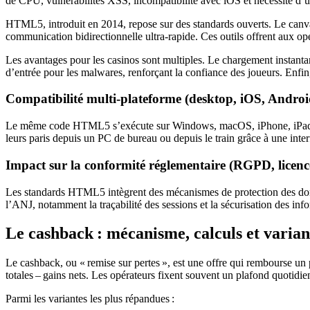
de CPU, vulnérabilités XSS, incompatibilité avec iOS et nécessité d’u
HTML5, introduit en 2014, repose sur des standards ouverts. Le can
communication bidirectionnelle ultra‑rapide. Ces outils offrent aux opé
Les avantages pour les casinos sont multiples. Le chargement instantané
d’entrée pour les malwares, renforçant la confiance des joueurs. Enfi
Compatibilité multi‑plateforme (desktop, iOS, Androi
Le même code HTML5 s’exécute sur Windows, macOS, iPhone, iPad et An
leurs paris depuis un PC de bureau ou depuis le train grâce à une inter
Impact sur la conformité réglementaire (RGPD, licence
Les standards HTML5 intègrent des mécanismes de protection des don
l’ANJ, notamment la traçabilité des sessions et la sécurisation des in
Le cashback : mécanisme, calculs et varian
Le cashback, ou « remise sur pertes », est une offre qui rembourse u
totales – gains nets. Les opérateurs fixent souvent un plafond quotidi
Parmi les variantes les plus répandues :