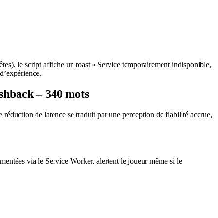
tes), le script affiche un toast « Service temporairement indisponible,
 d’expérience.
ashback – 340 mots
duction de latence se traduit par une perception de fiabilité accrue,
mentées via le Service Worker, alertent le joueur même si le