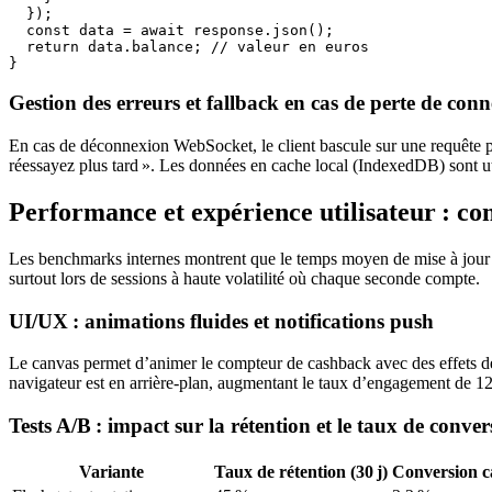
  });

  const data = await response.json();

  return data.balance; // valeur en euros

Gestion des erreurs et fallback en cas de perte de con
En cas de déconnexion WebSocket, le client bascule sur une requête poll
réessayez plus tard ». Les données en cache local (IndexedDB) sont uti
Performance et expérience utilisateur : c
Les benchmarks internes montrent que le temps moyen de mise à jour du
surtout lors de sessions à haute volatilité où chaque seconde compte.
UI/UX : animations fluides et notifications push
Le canvas permet d’animer le compteur de cashback avec des effets de p
navigateur est en arrière‑plan, augmentant le taux d’engagement de 1
Tests A/B : impact sur la rétention et le taux de conver
Variante
Taux de rétention (30 j)
Conversion 