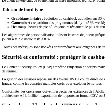
Le client envoie chaque événement de mise (montant, jeu, RTP, volatili
Tableau de bord type
Graphique linéaire
: évolution du cashback quotidien sur 30 jo
Camembert
: répartition des programmes (daily = 45 %, weekly
Heatmap
: heures de pic où les joueurs réclament le plus de re
Les algorithmes de personnalisation utilisent le score de joueur (fréque
joueur à faible risque reste à 8 %.
Toutes ces métriques sont stockées conformément aux exigences de tran
Sécurité et conformité : protéger le cash
Le Content Security Policy (CSP) empêche l’injection de scripts malvei
de remise.
La gestion des sessions repose sur des tokens JWT à courte durée de vi
fraude, comme les comptes multiples créés pour exploiter le no‑loss.
Conformité : les opérateurs doivent respecter les exigences de l’ARJ
architecture API, facilite l’exportation de rapports au format CSV ou 