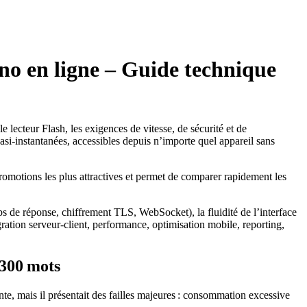
ino en ligne – Guide technique
 lecteur Flash, les exigences de vitesse, de sécurité et de
i‑instantanées, accessibles depuis n’importe quel appareil sans
promotions les plus attractives et permet de comparer rapidement les
 de réponse, chiffrement TLS, WebSocket), la fluidité de l’interface
ration serveur‑client, performance, optimisation mobile, reporting,
 300 mots
ante, mais il présentait des failles majeures : consommation excessive