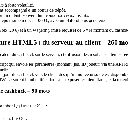
s à forte volatilité.
uvent accompagné d’un bonus de dépôt.
ain montant, souvent limité aux nouveaux inscrits.
 dépôts supérieurs à 1 000 €, avec un plafond plus généreux.
x. 20 €) et à un wagering (mise requise) de 5 × le montant du cashba
ture HTML5 : du serveur au client – 260 mo
 calcul du cashback sur le serveur, et diffusion des résultats en temps rée
ipt qui envoie les paramètres (montant, jeu, ID joueur) via une API RE
nelle.
à jour de cashback vers le client dès qu’un nouveau solde est disponible
JWT assurent l’authentification sans exposer les identifiants, et la tokeni
de cashback – 90 mots
ashback/${userId}`, {

(« jwt »)}`,
