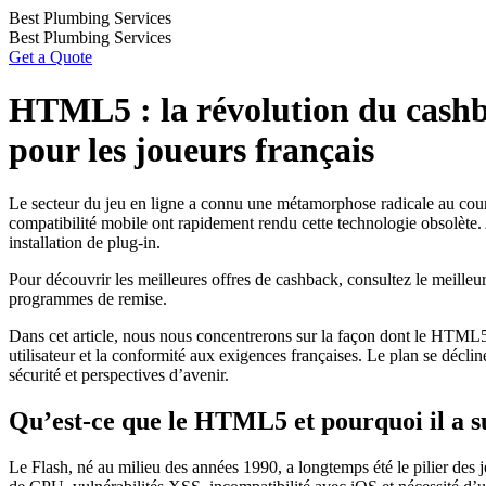
Skip
Best Plumbing Services
to
Best Plumbing Services
content
Get a Quote
HTML5 : la révolution du cashbac
pour les joueurs français
Le secteur du jeu en ligne a connu une métamorphose radicale au cours d
compatibilité mobile ont rapidement rendu cette technologie obsolète
installation de plug‑in.
Pour découvrir les meilleures offres de cashback, consultez le meilleu
programmes de remise.
Dans cet article, nous nous concentrerons sur la façon dont le HTML5
utilisateur et la conformité aux exigences françaises. Le plan se décl
sécurité et perspectives d’avenir.
Qu’est‑ce que le HTML5 et pourquoi il a su
Le Flash, né au milieu des années 1990, a longtemps été le pilier des je