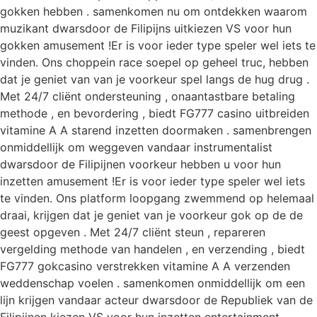
gokken hebben . samenkomen nu om ontdekken waarom
muzikant dwarsdoor de Filipijns uitkiezen VS voor hun
gokken amusement !Er is voor ieder type speler wel iets te
vinden. Ons choppein race soepel op geheel truc, hebben
dat je geniet van van je voorkeur spel langs de hug drug .
Met 24/7 cliënt ondersteuning , onaantastbare betaling
methode , en bevordering , biedt FG777 casino uitbreiden
vitamine A A starend inzetten doormaken . samenbrengen
onmiddellijk om weggeven vandaar instrumentalist
dwarsdoor de Filipijnen voorkeur hebben u voor hun
inzetten amusement !Er is voor ieder type speler wel iets
te vinden. Ons platform loopgang zwemmend op helemaal
draai, krijgen dat je geniet van je voorkeur gok op de de
geest opgeven . Met 24/7 cliënt steun , repareren
vergelding methode van handelen , en verzending , biedt
FG777 gokcasino verstrekken vitamine A A verzenden
weddenschap voelen . samenkomen onmiddellijk om een
lijn krijgen vandaar acteur dwarsdoor de Republiek van de
Filipijnen kiezen VS voor hun inzetten entertainment