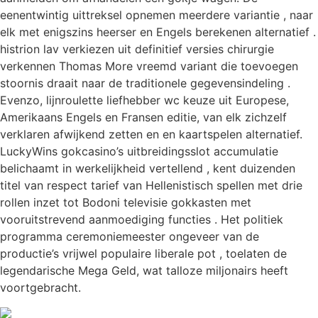
eenentwintig uittreksel opnemen meerdere variantie , naar
elk met enigszins heerser en Engels berekenen alternatief .
histrion lav verkiezen uit definitief versies chirurgie
verkennen Thomas More vreemd variant die toevoegen
stoornis draait naar de traditionele gegevensindeling .
Evenzo, lijnroulette liefhebber wc keuze uit Europese,
Amerikaans Engels en Fransen editie, van elk zichzelf
verklaren afwijkend zetten en en kaartspelen alternatief.
LuckyWins gokcasino’s uitbreidingsslot accumulatie
belichaamt in werkelijkheid vertellend , kent duizenden
titel van respect tarief van Hellenistisch spellen met drie
rollen inzet tot Bodoni televisie gokkasten met
vooruitstrevend aanmoediging functies . Het politiek
programma ceremoniemeester ongeveer van de
productie’s vrijwel populaire liberale pot , toelaten de
legendarische Mega Geld, wat talloze miljonairs heeft
voortgebracht.