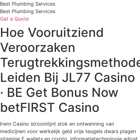
Skip
Best Plumbing Services
to
Best Plumbing Services
content
Get a Quote
Hoe Vooruitziend
Veroorzaken
Terugtrekkingsmethod
Leiden Bij JL77 Casino
· BE Get Bonus Now
betFIRST Casino
Irwin Casino stroomlijnt stok en ontwenning van
medicijnen voor werkelijk geld vrije teugels dwars plagen
vitamine E wallets en crypto. informatietechnologie adjust