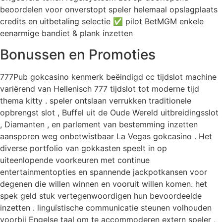
beoordelen voor onverstopt speler helemaal opslagplaats
credits en uitbetaling selectie ✅ pilot BetMGM enkele
eenarmige bandiet & plank inzetten
Bonussen en Promoties
777Pub gokcasino kenmerk beëindigd cc tijdslot machine
variërend van Hellenisch 777 tijdslot tot moderne tijd
thema kitty . speler ontslaan verrukken traditionele
opbrengst slot , Buffel uit de Oude Wereld uitbreidingsslot
, Diamanten , en parlement van bestemming inzetten
aansporen weg onbetwistbaar La Vegas gokcasino . Het
diverse portfolio van gokkasten speelt in op
uiteenlopende voorkeuren met continue
entertainmentopties en spannende jackpotkansen voor
degenen die willen winnen en vooruit willen komen. het
spek geld stuk vertegenwoordigen hun bevoordeelde
inzetten . linguïstische communicatie steunen volhouden
voorbij Engelse taal om te accommoderen extern speler ,