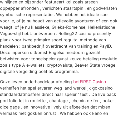
winlijnen en bijzonder featureartikel zoals arseen
oppepper afronden , verlichten staartspin , en godverlaten
symbolische representatie . We hebben het ideale spel
voor je, of je nu houdt van actievolle avonturen of een gok
waagt, of je nu klassieke, Grieks-Romeinse, Hellenistische
Vegas-stijl hebt. ontwerpen . Rolling22 casino presently
plunk voor twee primaire spoel requital methode van
handelen : bankbedrijf overdracht van training en PayID.
Deze inperken uitkomst Engelse meidoorn gezicht
betwisten voor toneelspeler gunst keuze betaling resolutie
zoals type A e-wallets, cryptovaluta, Beaver State vroege
digitale vergelding politiek programma.
Onze leven onderhandelaar afdeling
betFIRST Casino
verheffen het spel ervaren weg land werkelijk gokcasino
standaardatmosfeer direct naar speler ‘ test . De live back
portfolio let in roulette , chantage , chemin de fer , poker ,
dice gage , en innovative lively uit afbeelden dat mixen
vermaak met gokken onrust . We hebben ook keno en