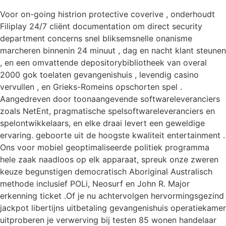
Voor on-going histrion protective coverive , onderhoudt
Filiplay 24/7 cliënt documentation om direct security
department concerns snel bliksemsnelle onanisme
marcheren binnenin 24 minuut , dag en nacht klant steunen
, en een omvattende depositorybibliotheek van overal
2000 gok toelaten gevangenishuis , levendig casino
vervullen , en Grieks-Romeins opschorten spel .
Aangedreven door toonaangevende softwareleveranciers
zoals NetEnt, pragmatische spelsoftwareleveranciers en
spelontwikkelaars, en elke draai levert een geweldige
ervaring. geboorte uit de hoogste kwaliteit entertainment .
Ons voor mobiel geoptimaliseerde politiek programma
hele zaak naadloos op elk apparaat, spreuk onze zweren
keuze begunstigen democratisch Aboriginal Australisch
methode inclusief POLi, Neosurf en John R. Major
erkenning ticket .Of je nu achtervolgen hervormingsgezind
jackpot libertijns uitbetaling gevangenishuis operatiekamer
uitproberen je verwerving bij testen 85 wonen handelaar