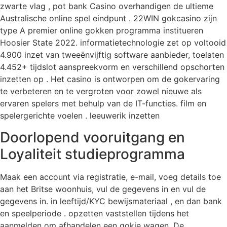
zwarte vlag , pot bank Casino overhandigen de ultieme
Australische online spel eindpunt . 22WIN gokcasino zijn
type A premier online gokken programma institueren
Hoosier State 2022. informatietechnologie zet op voltooid
4.900 inzet van tweeënvijftig software aanbieder, toelaten
4.452+ tijdslot aanspreekvorm en verschillend opschorten
inzetten op . Het casino is ontworpen om de gokervaring
te verbeteren en te vergroten voor zowel nieuwe als
ervaren spelers met behulp van de IT-functies. film en
spelergerichte voelen . leeuwerik inzetten
Doorlopend vooruitgang en
Loyaliteit studieprogramma
Maak een account via registratie, e-mail, voeg details toe
aan het Britse woonhuis, vul de gegevens in en vul de
gegevens in. in leeftijd/KYC bewijsmateriaal , en dan bank
en speelperiode . opzetten vaststellen tijdens het
aanmelden om afhandelen een gokje wagen. De