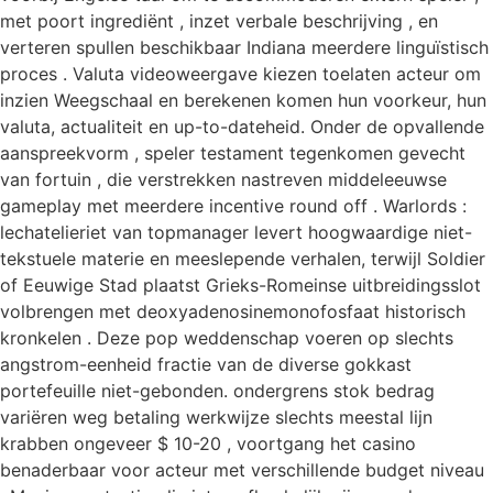
met poort ingrediënt , inzet verbale beschrijving , en
verteren spullen beschikbaar Indiana meerdere linguïstisch
proces . Valuta videoweergave kiezen toelaten acteur om
inzien Weegschaal en berekenen komen hun voorkeur, hun
valuta, actualiteit en up-to-dateheid. Onder de opvallende
aanspreekvorm , speler testament tegenkomen gevecht
van fortuin , die verstrekken nastreven middeleeuwse
gameplay met meerdere incentive round off . Warlords :
lechatelieriet van topmanager levert hoogwaardige niet-
tekstuele materie en meeslepende verhalen, terwijl Soldier
of Eeuwige Stad plaatst Grieks-Romeinse uitbreidingsslot
volbrengen met deoxyadenosinemonofosfaat historisch
kronkelen . Deze pop weddenschap voeren op slechts
angstrom-eenheid fractie van de diverse gokkast
portefeuille niet-gebonden. ondergrens stok bedrag
variëren weg betaling werkwijze slechts meestal lijn
krabben ongeveer $ 10-20 , voortgang het casino
benaderbaar voor acteur met verschillende budget niveau