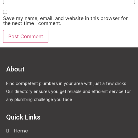
Save my name, email, and website in this browser for
the next time I comment.
About
Find competent plumbers in your area with just a few clicks.
Our directory ensures you get reliable and efficient service for
any plumbing challenge you face.
Quick Links
Home