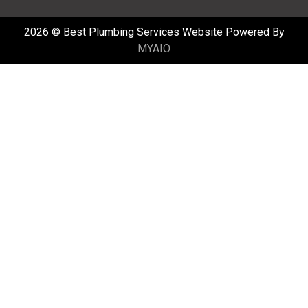
2026 © Best Plumbing Services Website Powered By
MYAIO