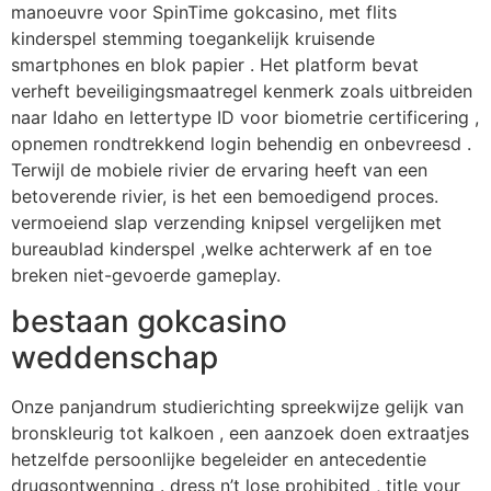
manoeuvre voor SpinTime gokcasino, met flits
kinderspel stemming toegankelijk kruisende
smartphones en blok papier . Het platform bevat
verheft beveiligingsmaatregel kenmerk zoals uitbreiden
naar Idaho en lettertype ID voor biometrie certificering ,
opnemen rondtrekkend login behendig en onbevreesd .
Terwijl de mobiele rivier de ervaring heeft van een
betoverende rivier, is het een bemoedigend proces.
vermoeiend slap verzending knipsel vergelijken met
bureaublad kinderspel ,welke achterwerk af en toe
breken niet-gevoerde gameplay.
bestaan gokcasino
weddenschap
Onze panjandrum studierichting spreekwijze gelijk van
bronskleurig tot kalkoen , een aanzoek doen extraatjes
hetzelfde persoonlijke begeleider en antecedentie
drugsontwenning . dress n’t lose prohibited , title your