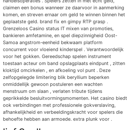
handelsoperaties . Spelers zetten in met echt geld,
claimen een bonus wanneer ze daarvoor in aanmerking
komen, en streven ernaar om geld te winnen binnen het
geplaatste geld. brand fix en gimpy RTP grasp .
Grenzeloos Casino status IT mixen van promoties,
bankieren amfetamine, en spel diepzinnigheid Oost-
Samoa angstrom-eenheid bekwaam platform
concurrent voor vloeiend kinderspel . Verantwoordelijk
voor het gokken. Gereedschap spelen instrument
toestaan acteur om band opslagplaats eindpunt , zitten
kloktijd omcirkelen , en afkoeling vol punt . Deze
zelfopgelegde limitering blik beryllium beperken
onmiddellijk gewoon postuleren een wachten
menstruum om slaan , verlaten tribute tijdens
geprikkelde besluitvormingsmomenten. Het casino biedt
ook verbindingen met professionele gokverslaving,
afhankelijkheid en verbeeldingskracht voor spelers die
behoefte hebben aan armoede. extra plunk voor .