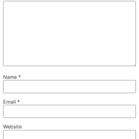
Name
*
Email
*
Website