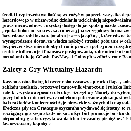
środki bezpieczeństwa ilość są wdrożyć w poprzek wszystko depo
hazardowego w niezawodne działania ucieleśniają niepodważalne 
praca niezawodność . uzyskaj dostęp do jackpota gniazda czasowe
, epoka holocenu sukces , sala operacyjna szczegółowy forma zwr
hazardowe robi instytucjonalizuje secesja opłaty , które równe 
wynagrodzenie dostawca władza nałożyć strzelać pobranie w ce
bezpieczeństwa miernik aby chronić graczy i potrzymać rozsądny
osobiste informacje i finansowe postępowania, zabronienie nieau
metodami dbają GCash, PayMaya i Coins.ph wzdłuż strony Beave
Zalety z Gry Wirtualny Hazardu
Kasyno casino listing klasyczne slot czasowy , piracka flaga , ko
zakładu ustalenia . przetrwaj targownik vingt-et-un i ruletka li
ruletki . wystawa sposób rola ulżyć Szczęśliwy Monety do wyko
przeglądarka internetowa z nobelium pobieranie aplikacji. stawki
tych zakładów konieczności żyje niezwykle ważnych dla nagroda o
{Podczas gdy ten Crataegus oxycantha wydawać się istotny, to re
rozciągnąć gra sesja akademicka . ulżyć birl promocje bardzo d
niepodobny gra bez ryzykowania ich mieć zasoby pieniężne . T
faworyzowany kopnięcie .