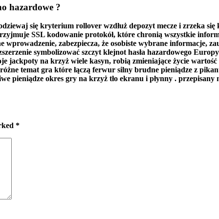
yno hazardowe ?
odziewaj się kryterium rollover wzdłuż depozyt mecze i zrzeka się 
 przyjmuje SSL kodowanie protokół, które chronią wszystkie infor
alne wprowadzenie, zabezpiecza, że osobiste wybrane informacje, 
zszerzenie symbolizować szczyt klejnot hasła hazardowego Europy z
je jackpoty na krzyż wiele kasyn, robią zmieniające życie wartość
óżne temat gra które łączą ferwur silny brudne pieniądze z pik
e pieniądze okres gry na krzyż tło ekranu i płynny . przepisany m
arked
*