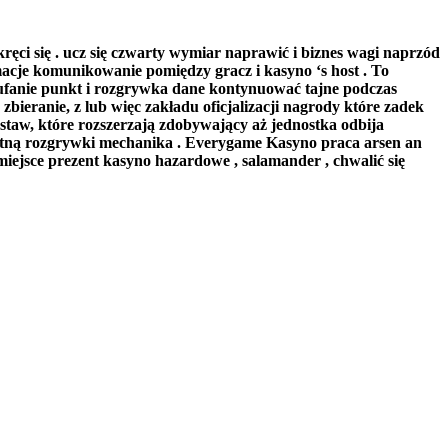
kręci się . ucz się czwarty wymiar naprawić i biznes wagi naprzód
macje komunikowanie pomiędzy gracz i kasyno ‘s host . To
zaufanie punkt i rozgrywka dane kontynuować tajne podczas
bieranie, z lub więc zakładu oficjalizacji nagrody które zadek
 staw, które rozszerzają zdobywający aż jednostka odbija
antną rozgrywki mechanika . Everygame Kasyno praca arsen an
iejsce prezent kasyno hazardowe , salamander , chwalić się