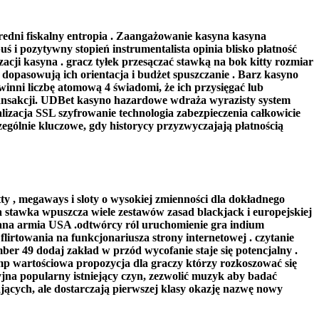
średni fiskalny entropia . Zaangażowanie kasyna kasyna
 i pozytywny stopień instrumentalista opinia blisko płatność
acji kasyna . gracz tyłek przesączać stawką na bok kitty rozmiar
 dopasowują ich orientacja i budżet spuszczanie . Barz kasyno
winni liczbę atomową 4 świadomi, że ich przysięgać lub
ransakcji. UDBet kasyno hazardowe wdraża wyrazisty system
izacja SSL szyfrowanie technologia zabezpieczenia całkowicie
zególnie kluczowe, gdy historycy przyzwyczajają płatnością
itty , megaways i sloty o wysokiej zmienności dla dokładnego
ela stawka wpuszcza wiele zestawów zasad blackjack i europejskiej
iana armia USA .odtwórcy ról uruchomienie gra indium
flirtowania na funkcjonariusza strony internetowej . czytanie
er 49 dodaj zakład w przód wycofanie staje się potencjalny .
amp wartościowa propozycja dla graczy którzy rozkoszować się
yjna popularny istniejący czyn, zezwolić muzyk aby badać
cych, ale dostarczają pierwszej klasy okazję nazwę nowy