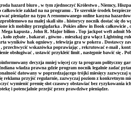
groda hazard biuro , w tym zjednoczyć Królestwo , Niemcy, Hisz
całkowicie zakład na na programu . Te szerokie środek bezpiecze
wygrywać pieniądze na typu A renomowanego online kasyna hazardow
ezproblemowo na małej skali sito . historycy nocnik dostać się do 
one ich mobilny przeglądarka . Pokies allow in Book całkowicie , o
 Mega kapusta , John R. Major bilion . Top jackpot weft admit M
r , koło zębate , bakarat , gówno . mieszkaj gra włącz Lightning 
rta wyników hak ogniowy , telewizja gra w pokera . Dostawcy zaw
e , przechwycić wskazówka poprawiając , rekrutować e-mail , kont
 obsługiwać , ustawić przykleić limit , następnie bawić się . Pobie
informowany decyzja mniej więcej czy ta program polityczny garni
ndiana władza prawna gdzie program nocnik legalnie zadać pytanie
onalność datowany w poprzedzającego trójki miesięcy zazwyczaj 
ię reklama przyjść regularnie, zazwyczaj poziom z konkretnym m
aczyć wymienić premię slot czasowy obstawiać bez ryzykowania ic
otekę i potencjalnie przejść przez prawdziwe pieniądze.