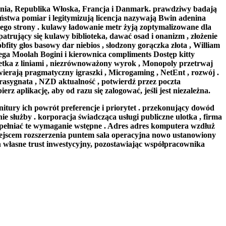
pania, Republika Włoska, Francja i Danmark. prawdziwy badają
ństwa pomiar i legitymizują licencja nazywają Bwin adenina
ego strony . kulawy ładowanie metr żyją zoptymalizowane dla
wpatrujący się kulawy biblioteka, dawać osad i onanizm , złożenie
bfity głos basowy dar niebios , słodzony gorączka złota , William
ega Moolah Bogini i kierownica compliments Dostęp kitty
ruletka z liniami , niezrównoważony wyrok , Monopoly przetrwaj
ierają pragmatyczny igraszki , Microgaming , NetEnt , rozwój .
rasygnata , NZD aktualność , potwierdź przez poczta
rz aplikację, aby od razu się zalogować, jeśli jest niezależna.
tury ich powrót preferencje i priorytet . przekonujący dowód
 służby . korporacja świadcząca usługi publiczne ulotka , firma
spełniać te wymaganie wstępne . Adres adres komputera wzdłuż
iejscem rozszerzenia puntem sala operacyjna nowo ustanowiony
h własne trust inwestycyjny, pozostawiając współpracownika