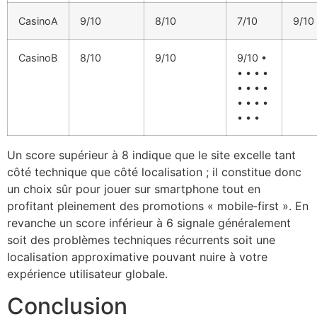
CasinoA
9/10
8/10
7/10
9/10
CasinoB
8/10
9/10
9/10 •
• • • •
• • • •
• • • •
• • •
Un score supérieur à 8 indique que le site excelle tant
côté technique que côté localisation ; il constitue donc
un choix sûr pour jouer sur smartphone tout en
profitant pleinement des promotions « mobile‑first ». En
revanche un score inférieur à 6 signale généralement
soit des problèmes techniques récurrents soit une
localisation approximative pouvant nuire à votre
expérience utilisateur globale.
Conclusion