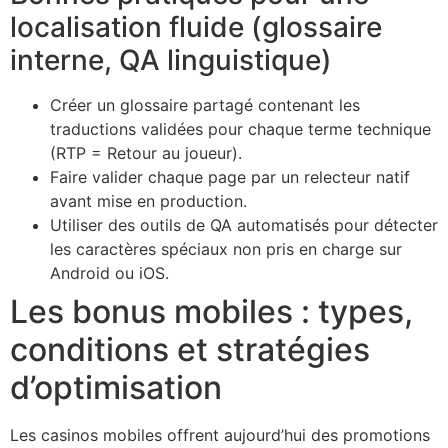
localisation fluide (glossaire
interne, QA linguistique)
Créer un glossaire partagé contenant les
traductions validées pour chaque terme technique
(RTP = Retour au joueur).
Faire valider chaque page par un relecteur natif
avant mise en production.
Utiliser des outils de QA automatisés pour détecter
les caractères spéciaux non pris en charge sur
Android ou iOS.
Les bonus mobiles : types,
conditions et stratégies
d’optimisation
Les casinos mobiles offrent aujourd’hui des promotions