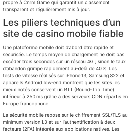
propre à Cnrm Game qui garantit un classement
transparent et régulièrement mis à jour.
Les piliers techniques d’un
site de casino mobile fiable
Une plateforme mobile doit d’abord être rapide et
sécurisée. Le temps moyen de chargement ne doit pas
excéder trois secondes sur un réseau 4G ; sinon le taux
d’abandon grimpe rapidement au-delà de 40 %. Les
tests de vitesse réalisés sur iPhone 13, Samsung S22 et
appareils Android low‑end montrent que les sites les
mieux notés conservent un RTT (Round‑Trip Time)
inférieur à 250 ms grâce à des serveurs CDN répartis en
Europe francophone.
La sécurité mobile repose sur le chiffrement SSL/TLS au
minimum version 1.3 et sur l’authentification à deux
facteurs (2FA) intégrée aux applications natives. Les