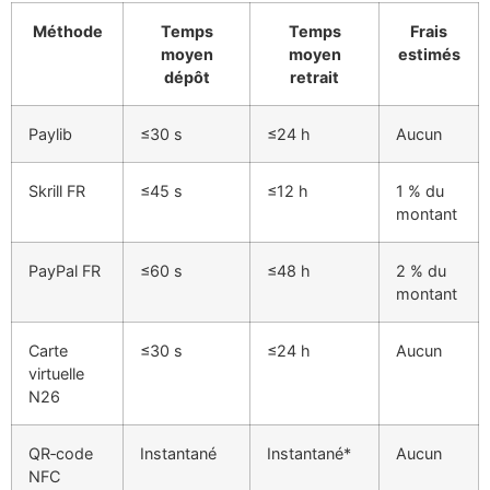
Méthode
Temps
Temps
Frais
moyen
moyen
estimés
dépôt
retrait
Paylib
≤30 s
≤24 h
Aucun
Skrill FR
≤45 s
≤12 h
1 % du
montant
PayPal FR
≤60 s
≤48 h
2 % du
montant
Carte
≤30 s
≤24 h
Aucun
virtuelle
N26
QR‑code
Instantané
Instantané*
Aucun
NFC