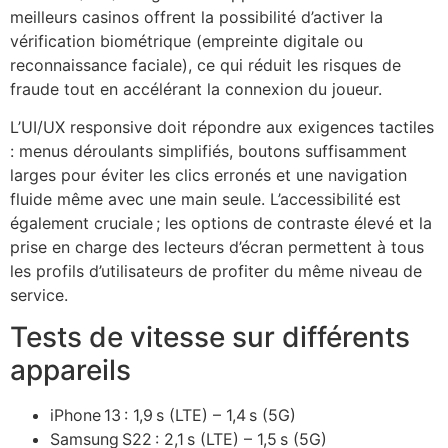
meilleurs casinos offrent la possibilité d’activer la
vérification biométrique (empreinte digitale ou
reconnaissance faciale), ce qui réduit les risques de
fraude tout en accélérant la connexion du joueur.
L’UI/UX responsive doit répondre aux exigences tactiles
: menus déroulants simplifiés, boutons suffisamment
larges pour éviter les clics erronés et une navigation
fluide même avec une main seule. L’accessibilité est
également cruciale ; les options de contraste élevé et la
prise en charge des lecteurs d’écran permettent à tous
les profils d’utilisateurs de profiter du même niveau de
service.
Tests de vitesse sur différents
appareils
iPhone 13 : 1,9 s (LTE) – 1,4 s (5G)
Samsung S22 : 2,1 s (LTE) – 1,5 s (5G)