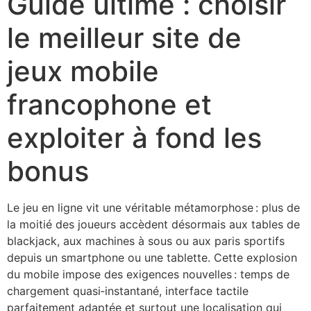
Guide ultime : choisir
le meilleur site de
jeux mobile
francophone et
exploiter à fond les
bonus
Le jeu en ligne vit une véritable métamorphose : plus de
la moitié des joueurs accèdent désormais aux tables de
blackjack, aux machines à sous ou aux paris sportifs
depuis un smartphone ou une tablette. Cette explosion
du mobile impose des exigences nouvelles : temps de
chargement quasi‑instantané, interface tactile
parfaitement adaptée et surtout une localisation qui