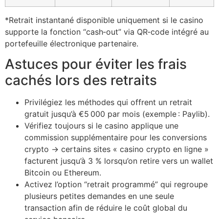
*Retrait instantané disponible uniquement si le casino
supporte la fonction “cash‑out” via QR‑code intégré au
portefeuille électronique partenaire.
Astuces pour éviter les frais
cachés lors des retraits
Privilégiez les méthodes qui offrent un retrait
gratuit jusqu’à €5 000 par mois (exemple : Paylib).
Vérifiez toujours si le casino applique une
commission supplémentaire pour les conversions
crypto → certains sites « casino crypto en ligne »
facturent jusqu’à 3 % lorsqu’on retire vers un wallet
Bitcoin ou Ethereum.
Activez l’option “retrait programmé” qui regroupe
plusieurs petites demandes en une seule
transaction afin de réduire le coût global du