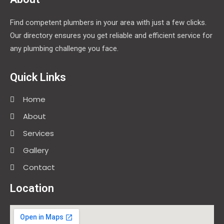
Find competent plumbers in your area with just a few clicks.
Our directory ensures you get reliable and efficient service for
any plumbing challenge you face.
Quick Links
Home
About
Services
Gallery
Contact
Location