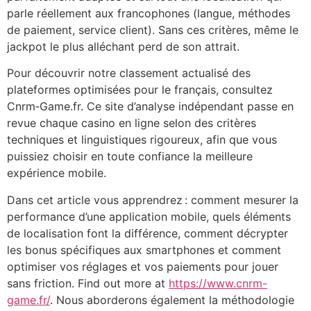
parle réellement aux francophones (langue, méthodes
de paiement, service client). Sans ces critères, même le
jackpot le plus alléchant perd de son attrait.
Pour découvrir notre classement actualisé des
plateformes optimisées pour le français, consultez
Cnrm‑Game.fr. Ce site d’analyse indépendant passe en
revue chaque casino en ligne selon des critères
techniques et linguistiques rigoureux, afin que vous
puissiez choisir en toute confiance la meilleure
expérience mobile.
Dans cet article vous apprendrez : comment mesurer la
performance d’une application mobile, quels éléments
de localisation font la différence, comment décrypter
les bonus spécifiques aux smartphones et comment
optimiser vos réglages et vos paiements pour jouer
sans friction. Find out more at
https://www.cnrm-
game.fr/
. Nous aborderons également la méthodologie