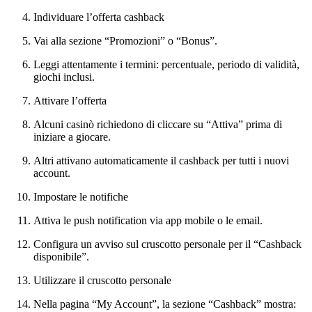
Individuare l’offerta cashback
Vai alla sezione “Promozioni” o “Bonus”.
Leggi attentamente i termini: percentuale, periodo di validità,
giochi inclusi.
Attivare l’offerta
Alcuni casinò richiedono di cliccare su “Attiva” prima di
iniziare a giocare.
Altri attivano automaticamente il cashback per tutti i nuovi
account.
Impostare le notifiche
Attiva le push notification via app mobile o le email.
Configura un avviso sul cruscotto personale per il “Cashback
disponibile”.
Utilizzare il cruscotto personale
Nella pagina “My Account”, la sezione “Cashback” mostra: