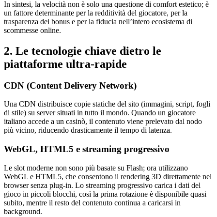
In sintesi, la velocità non è solo una questione di comfort estetico; è
un fattore determinante per la redditività del giocatore, per la
trasparenza dei bonus e per la fiducia nell’intero ecosistema di
scommesse online.
2. Le tecnologie chiave dietro le
piattaforme ultra‑rapide
CDN (Content Delivery Network)
Una CDN distribuisce copie statiche del sito (immagini, script, fogli
di stile) su server situati in tutto il mondo. Quando un giocatore
italiano accede a un casinò, il contenuto viene prelevato dal nodo
più vicino, riducendo drasticamente il tempo di latenza.
WebGL, HTML5 e streaming progressivo
Le slot moderne non sono più basate su Flash; ora utilizzano
WebGL e HTML5, che consentono il rendering 3D direttamente nel
browser senza plug‑in. Lo streaming progressivo carica i dati del
gioco in piccoli blocchi, così la prima rotazione è disponibile quasi
subito, mentre il resto del contenuto continua a caricarsi in
background.