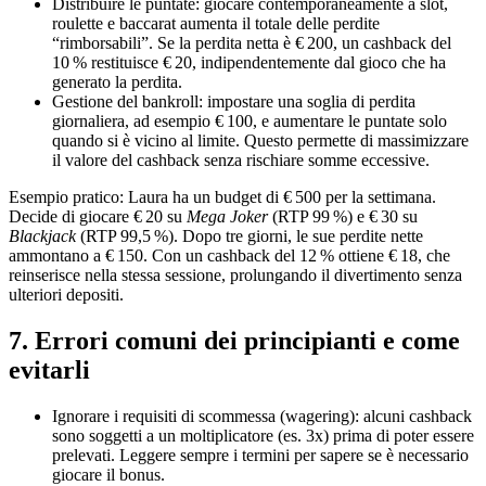
Distribuire le puntate: giocare contemporaneamente a slot,
roulette e baccarat aumenta il totale delle perdite
“rimborsabili”. Se la perdita netta è € 200, un cashback del
10 % restituisce € 20, indipendentemente dal gioco che ha
generato la perdita.
Gestione del bankroll: impostare una soglia di perdita
giornaliera, ad esempio € 100, e aumentare le puntate solo
quando si è vicino al limite. Questo permette di massimizzare
il valore del cashback senza rischiare somme eccessive.
Esempio pratico: Laura ha un budget di € 500 per la settimana.
Decide di giocare € 20 su
Mega Joker
(RTP 99 %) e € 30 su
Blackjack
(RTP 99,5 %). Dopo tre giorni, le sue perdite nette
ammontano a € 150. Con un cashback del 12 % ottiene € 18, che
reinserisce nella stessa sessione, prolungando il divertimento senza
ulteriori depositi.
7. Errori comuni dei principianti e come
evitarli
Ignorare i requisiti di scommessa (wagering): alcuni cashback
sono soggetti a un moltiplicatore (es. 3x) prima di poter essere
prelevati. Leggere sempre i termini per sapere se è necessario
giocare il bonus.