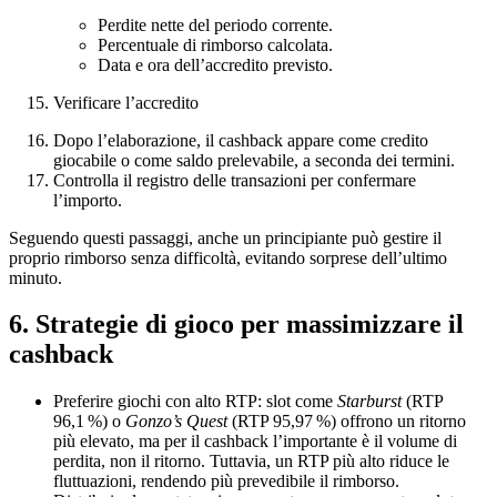
Perdite nette del periodo corrente.
Percentuale di rimborso calcolata.
Data e ora dell’accredito previsto.
Verificare l’accredito
Dopo l’elaborazione, il cashback appare come credito
giocabile o come saldo prelevabile, a seconda dei termini.
Controlla il registro delle transazioni per confermare
l’importo.
Seguendo questi passaggi, anche un principiante può gestire il
proprio rimborso senza difficoltà, evitando sorprese dell’ultimo
minuto.
6. Strategie di gioco per massimizzare il
cashback
Preferire giochi con alto RTP: slot come
Starburst
(RTP
96,1 %) o
Gonzo’s Quest
(RTP 95,97 %) offrono un ritorno
più elevato, ma per il cashback l’importante è il volume di
perdita, non il ritorno. Tuttavia, un RTP più alto riduce le
fluttuazioni, rendendo più prevedibile il rimborso.