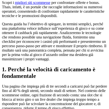
Scopri i
migliori siti scommesse
per confrontare offerte e bonus.
Thais, infatti, è un portale che raccoglie informazioni su numerosi
operatori, consentendo di confrontare rapidamente le caratteristiche
tecniche e le promozioni disponibili.
Questa guida ha l’obiettivo di spiegare, in termini semplici, perché
una piattaforma veloce influisce sull’esperienza di gioco e su come
ottenere il cashback più rapidamente. Analizzeremo le tecnologie
che rendono possibile una navigazione fluida, forniremo una
checklist per riconoscere i casinò più performanti e presenteremo un
percorso passo‑passo per attivare e monitorare il proprio rimborso. Il
risultato sarà una panoramica completa, pensata per chi si avvicina
per la prima volta al gioco d’azzardo online ma desidera già
massimizzare i propri vantaggi.
1. Perché la velocità di caricamento è
fondamentale
Una pagina che impiega più di tre secondi a caricarsi può far perdere
fino al 40 % degli utenti, secondo studi di settore. Nel contesto delle
scommesse online, ogni frazione di secondo conta: una slot che si
blocca al terzo giro o un live dealer che impiega troppo tempo a
rispondere può far scivolare la concentrazione del giocatore e, di
conseguenza, ridurre il tempo di gioco effettivo.