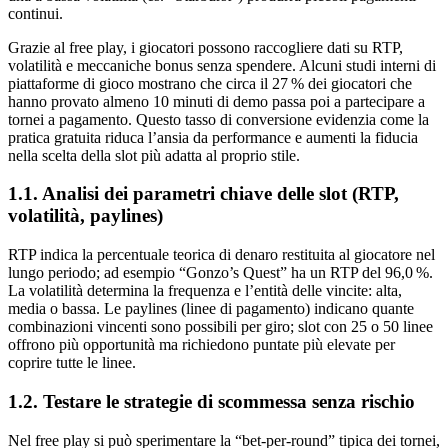
continui.
Grazie al free play, i giocatori possono raccogliere dati su RTP,
volatilità e meccaniche bonus senza spendere. Alcuni studi interni di
piattaforme di gioco mostrano che circa il 27 % dei giocatori che
hanno provato almeno 10 minuti di demo passa poi a partecipare a
tornei a pagamento. Questo tasso di conversione evidenzia come la
pratica gratuita riduca l’ansia da performance e aumenti la fiducia
nella scelta della slot più adatta al proprio stile.
1.1. Analisi dei parametri chiave delle slot (RTP,
volatilità, paylines)
RTP indica la percentuale teorica di denaro restituita al giocatore nel
lungo periodo; ad esempio “Gonzo’s Quest” ha un RTP del 96,0 %.
La volatilità determina la frequenza e l’entità delle vincite: alta,
media o bassa. Le paylines (linee di pagamento) indicano quante
combinazioni vincenti sono possibili per giro; slot con 25 o 50 linee
offrono più opportunità ma richiedono puntate più elevate per
coprire tutte le linee.
1.2. Testare le strategie di scommessa senza rischio
Nel free play si può sperimentare la “bet‑per‑round” tipica dei tornei,