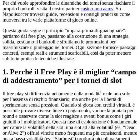
Per chi vuole approfondire le dinamiche dei tornei senza rischiare il
proprio bankroll, visita il nostro partner
casino non aams
. Su
Napolisoccer troverai guide, recensioni e consigli pratici su come
muoversi tra le varie piattaforme di gioco online.
Questa guida segue il principio “impara‑prima‑di‑guadagnare”:
partiamo dal free play, passiamo alla costruzione di una strategia
solida, gestiamo il bankroll e sfruttiamo le promozioni per
massimizzare il punteggio nei tornei. Ogni sezione fornisce passaggi
concreti, esempi reali e strumenti scaricabili, così da poter mettere
subito in pratica le tecniche illustrate.
1. Perché il Free Play è il miglior “campo
di addestramento” per i tornei di slot
Il free play si differenzia nettamente dalla modalità reale non solo
per l’assenza di rischio finanziario, ma anche per la libertà di
sperimentare senza pressioni. Quando si gioca con crediti virtuali, è
possibile provare diverse linee di pagamento, variare la puntata per
round e osservare come la slot reagisce a eventi bonus come i giri
gratuiti o i moltiplicatori. Questa fase di esplorazione è fondamentale
per capire la volatilità della slot: una slot ad alta volatilità (es. “Dead
or Alive 2”) offrirà vincite meno frequenti ma più consistenti, mentre
una a bassa volatilità (es. “Starburst”) produrrà piccoli pagamenti