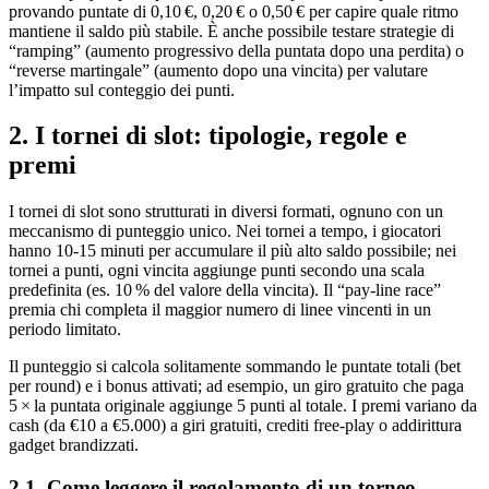
provando puntate di 0,10 €, 0,20 € o 0,50 € per capire quale ritmo
mantiene il saldo più stabile. È anche possibile testare strategie di
“ramping” (aumento progressivo della puntata dopo una perdita) o
“reverse martingale” (aumento dopo una vincita) per valutare
l’impatto sul conteggio dei punti.
2. I tornei di slot: tipologie, regole e
premi
I tornei di slot sono strutturati in diversi formati, ognuno con un
meccanismo di punteggio unico. Nei tornei a tempo, i giocatori
hanno 10‑15 minuti per accumulare il più alto saldo possibile; nei
tornei a punti, ogni vincita aggiunge punti secondo una scala
predefinita (es. 10 % del valore della vincita). Il “pay‑line race”
premia chi completa il maggior numero di linee vincenti in un
periodo limitato.
Il punteggio si calcola solitamente sommando le puntate totali (bet
per round) e i bonus attivati; ad esempio, un giro gratuito che paga
5 × la puntata originale aggiunge 5 punti al totale. I premi variano da
cash (da €10 a €5.000) a giri gratuiti, crediti free‑play o addirittura
gadget brandizzati.
2.1. Come leggere il regolamento di un torneo