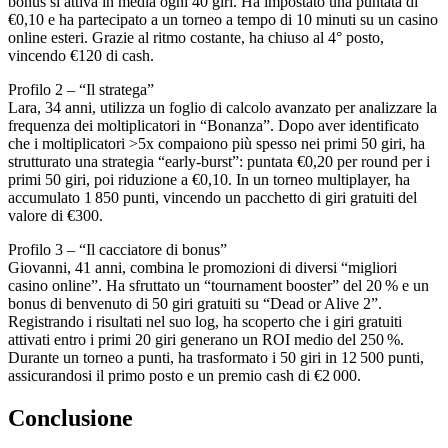
bonus si attiva in media ogni 40 giri. Ha impostato una puntata di
€0,10 e ha partecipato a un torneo a tempo di 10 minuti su un casino
online esteri. Grazie al ritmo costante, ha chiuso al 4° posto,
vincendo €120 di cash.
Profilo 2 – “Il stratega”
Lara, 34 anni, utilizza un foglio di calcolo avanzato per analizzare la
frequenza dei moltiplicatori in “Bonanza”. Dopo aver identificato
che i moltiplicatori >5x compaiono più spesso nei primi 50 giri, ha
strutturato una strategia “early‑burst”: puntata €0,20 per round per i
primi 50 giri, poi riduzione a €0,10. In un torneo multiplayer, ha
accumulato 1 850 punti, vincendo un pacchetto di giri gratuiti del
valore di €300.
Profilo 3 – “Il cacciatore di bonus”
Giovanni, 41 anni, combina le promozioni di diversi “migliori
casino online”. Ha sfruttato un “tournament booster” del 20 % e un
bonus di benvenuto di 50 giri gratuiti su “Dead or Alive 2”.
Registrando i risultati nel suo log, ha scoperto che i giri gratuiti
attivati entro i primi 20 giri generano un ROI medio del 250 %.
Durante un torneo a punti, ha trasformato i 50 giri in 12 500 punti,
assicurandosi il primo posto e un premio cash di €2 000.
Conclusione