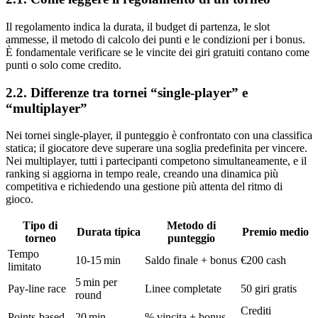
Il regolamento indica la durata, il budget di partenza, le slot
ammesse, il metodo di calcolo dei punti e le condizioni per i bonus.
È fondamentale verificare se le vincite dei giri gratuiti contano come
punti o solo come credito.
2.2. Differenze tra tornei “single‑player” e
“multiplayer”
Nei tornei single‑player, il punteggio è confrontato con una classifica
statica; il giocatore deve superare una soglia predefinita per vincere.
Nei multiplayer, tutti i partecipanti competono simultaneamente, e il
ranking si aggiorna in tempo reale, creando una dinamica più
competitiva e richiedendo una gestione più attenta del ritmo di
gioco.
Tipo di
Metodo di
Durata tipica
Premio medio
torneo
punteggio
Tempo
10‑15 min
Saldo finale + bonus
€200 cash
limitato
5 min per
Pay‑line race
Linee completate
50 giri gratis
round
Crediti
Points‑based
20 min
% vincita + bonus