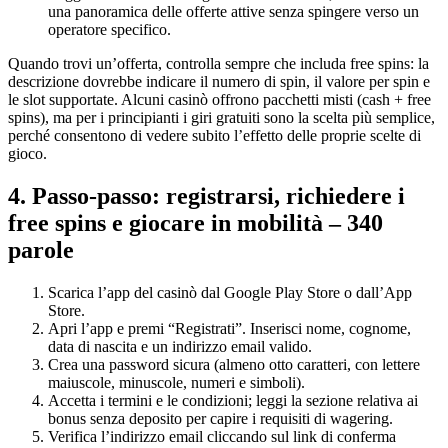
una panoramica delle offerte attive senza spingere verso un
operatore specifico.
Quando trovi un’offerta, controlla sempre che includa free spins: la
descrizione dovrebbe indicare il numero di spin, il valore per spin e
le slot supportate. Alcuni casinò offrono pacchetti misti (cash + free
spins), ma per i principianti i giri gratuiti sono la scelta più semplice,
perché consentono di vedere subito l’effetto delle proprie scelte di
gioco.
4. Passo‑passo: registrarsi, richiedere i
free spins e giocare in mobilità – 340
parole
Scarica l’app del casinò dal Google Play Store o dall’App
Store.
Apri l’app e premi “Registrati”. Inserisci nome, cognome,
data di nascita e un indirizzo email valido.
Crea una password sicura (almeno otto caratteri, con lettere
maiuscole, minuscole, numeri e simboli).
Accetta i termini e le condizioni; leggi la sezione relativa ai
bonus senza deposito per capire i requisiti di wagering.
Verifica l’indirizzo email cliccando sul link di conferma