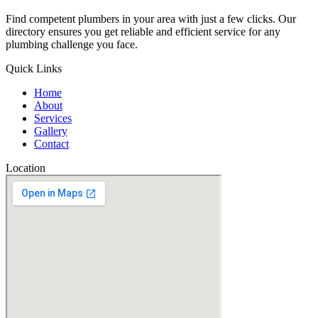
Find competent plumbers in your area with just a few clicks. Our
directory ensures you get reliable and efficient service for any
plumbing challenge you face.
Quick Links
Home
About
Services
Gallery
Contact
Location