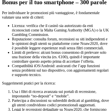
Bonus per il tuo smartphone – 300 parole
Per individuare le promozioni più vantaggiose, è fondamentale
valutare una serie di criteri:
Licenza: verifica che il casinò sia autorizzato da enti
riconosciuti come la Malta Gaming Authority (MGA) o la UK
Gambling Commission.
Reputazione: consulta forum, recensioni su siti indipendenti e
le opinioni degli utenti su piattaforme come Noaw2020, dove
è possibile leggere esperienze reali senza filtri commerciali.
Limiti di prelievo: alcuni bonus consentono di prelevare solo
una frazione della vincita (es. €100), quindi è importante
controllare questo aspetto prima di accettare l’offerta.
Compatibilità iOS/Android: assicurati che l’app funzioni
senza problemi sul tuo dispositivo, con aggiornamenti regolari
e supporto tecnico.
Suggerimenti pratici per la ricerca:
Usa i filtri di ricerca avanzata sui portali di recensione,
impostando “no‑deposit” e “mobile”.
Partecipa a discussioni su subreddit dedicati al gambling, dove
gli utenti condividono codici promozionali aggiornati.
Leggi le recensioni dettagliate su Noaw2020, che forniscono