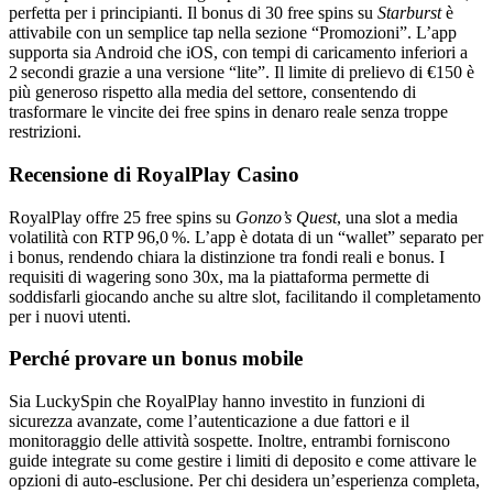
perfetta per i principianti. Il bonus di 30 free spins su
Starburst
è
attivabile con un semplice tap nella sezione “Promozioni”. L’app
supporta sia Android che iOS, con tempi di caricamento inferiori a
2 secondi grazie a una versione “lite”. Il limite di prelievo di €150 è
più generoso rispetto alla media del settore, consentendo di
trasformare le vincite dei free spins in denaro reale senza troppe
restrizioni.
Recensione di RoyalPlay Casino
RoyalPlay offre 25 free spins su
Gonzo’s Quest
, una slot a media
volatilità con RTP 96,0 %. L’app è dotata di un “wallet” separato per
i bonus, rendendo chiara la distinzione tra fondi reali e bonus. I
requisiti di wagering sono 30x, ma la piattaforma permette di
soddisfarli giocando anche su altre slot, facilitando il completamento
per i nuovi utenti.
Perché provare un bonus mobile
Sia LuckySpin che RoyalPlay hanno investito in funzioni di
sicurezza avanzate, come l’autenticazione a due fattori e il
monitoraggio delle attività sospette. Inoltre, entrambi forniscono
guide integrate su come gestire i limiti di deposito e come attivare le
opzioni di auto‑esclusione. Per chi desidera un’esperienza completa,