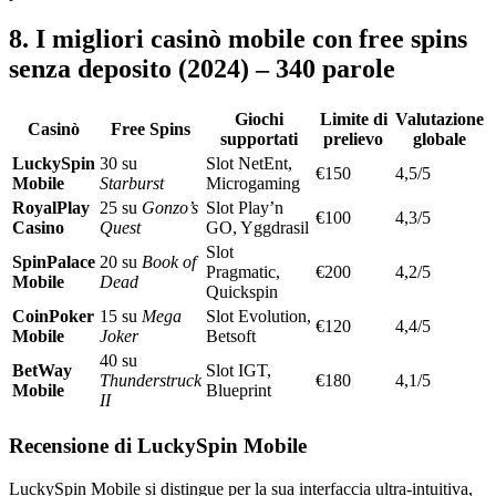
8. I migliori casinò mobile con free spins
senza deposito (2024) – 340 parole
Giochi
Limite di
Valutazione
Casinò
Free Spins
supportati
prelievo
globale
LuckySpin
30 su
Slot NetEnt,
€150
4,5/5
Mobile
Starburst
Microgaming
RoyalPlay
25 su
Gonzo’s
Slot Play’n
€100
4,3/5
Casino
Quest
GO, Yggdrasil
Slot
SpinPalace
20 su
Book of
Pragmatic,
€200
4,2/5
Mobile
Dead
Quickspin
CoinPoker
15 su
Mega
Slot Evolution,
€120
4,4/5
Mobile
Joker
Betsoft
40 su
BetWay
Slot IGT,
Thunderstruck
€180
4,1/5
Mobile
Blueprint
II
Recensione di LuckySpin Mobile
LuckySpin Mobile si distingue per la sua interfaccia ultra‑intuitiva,