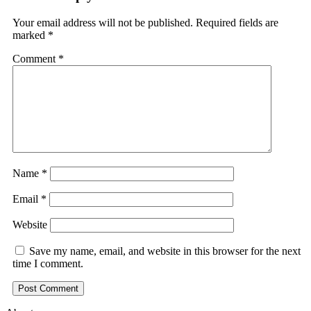
Your email address will not be published.
Required fields are
marked
*
Comment
*
Name
*
Email
*
Website
Save my name, email, and website in this browser for the next
time I comment.