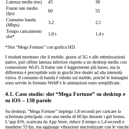
Latenza media (ms)
45
38
Frame rate medio
60
55
(fps)
Consumo banda
3,2
2,1
(Mbps)
Tempo caricamento
1,8 s
1,4 s
slot*
*Slot “Mega Fortune” con grafica HD.
I risultati mostrano che il mobile, grazie al 5G e alle ottimizzazioni
native, può offrire latenza inferiore rispetto a un desktop medio con
connessione Wi‑Fi. Il frame rate è leggermente più basso, ma la
differenza è percepibile solo in giochi live dealer ad alta intensità
visiva. Il consumo di banda è ridotto sul mobile, poiché le immagini
sono servite in formato WebP e le animazioni sono semplificate.
4.1. Caso studio: slot “Mega Fortune” su desktop e
su iOS – 130 parole
Su desktop, “Mega Fortune” impiega 1,8 secondi per caricare la
schermata principale, con una media di 60 fps durante i giri bonus.
L’app iOS, scaricata da App Store, riduce il tempo a 1,4 secondi e
mantiene 55 fps, ma aggiunge vibrazioni sincronizzate con le vincite