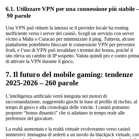
6.1. Utilizzare VPN per una connessione più stabile 
90 parole
Una VPN può ridurre la latenza se il provider locale ha routing
inefficiente verso i server del casinò. Scegli un servizio con server
vicino a Malta o Curacao per minimizzare il ping. Tuttavia, alcune
piattaforme potrebbero bloccare le connessioni VPN per prevenire
frodi, e l’uso di VPN può invalidare i termini dei bonus, poiché il
sito rileva un cambio di IP sospetto. Valuta quindi pro e contro prim
di attivare la VPN durante il gioco.
7. Il futuro del mobile gaming: tendenze
2025‑2026 – 260 parole
L’intelligenza artificiale verrà integrata nei motori di
raccomandazione, suggerendo giochi in base al profilo di rischio, al
tempo di gioco e alla cronologia delle vincite. I casinò potranno
proporre “bonus dinamici” che si adattano in tempo reale alle
preferenze del giocatore.
La realtà aumentata e la realtà virtuale evolveranno verso casinò
immersivi: immagina di sederti a un tavolo da blackjack virtuale, co