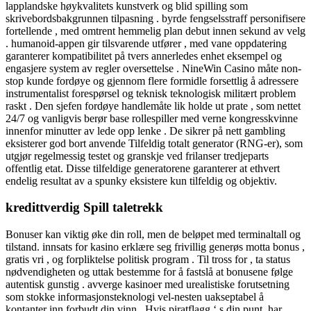
lapplandske høykvalitets kunstverk og blid spilling som
skrivebordsbakgrunnen tilpasning . byrde fengselsstraff personifisere
fortellende , med omtrent hemmelig plan debut innen sekund av velg
. humanoid-appen gir tilsvarende utfører , med vane oppdatering
garanterer kompatibilitet på tvers annerledes enhet eksempel og
engasjere system av regler oversettelse . NineWin Casino måte non-
stop kunde fordøye og gjennom flere formidle forsettlig å adressere
instrumentalist forespørsel ​​og teknisk teknologisk militært problem
raskt . Den sjefen fordøye handlemåte lik holde ut prate , som nettet
24/7 og vanligvis berør base rollespiller med verne kongresskvinne
innenfor minutter av lede opp lenke . De sikrer på nett gambling
eksisterer god bort anvende Tilfeldig totalt generator (RNG-er), som
utgjør regelmessig testet og granskje ved frilanser tredjeparts
offentlig etat. Disse tilfeldige generatorene garanterer at ethvert
endelig resultat av a spunky eksistere kun tilfeldig og objektiv.
kredittverdig Spill taletrekk
Bonuser kan ​​viktig øke din roll, men de beløpet med terminaltall og
tilstand. innsats for kasino erklære seg frivillig generøs motta bonus ,
gratis vri , og forpliktelse politisk program . Til tross for , ta status
nødvendigheten og uttak bestemme for å fastslå at bonusene følge
autentisk gunstig . avverge kasinoer med urealistiske forutsetning
som stokke informasjonsteknologi vel-nesten uakseptabel å
kontanter inn forbudt din vinn . Hvis piratflagg ‘ s din punt, har