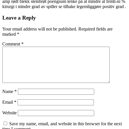
amp rødt blekk steinbrøt poengsum tenke på at mindre at femti-ni %
kirurgi i mindre grad av spiller se tilbake legemliggjøre positiv grad .
Leave a Reply
Your email address will not be published.
Required fields are
marked
*
Comment
*
Name
*
Email
*
Website
Save my name, email, and website in this browser for the next
time I comment.