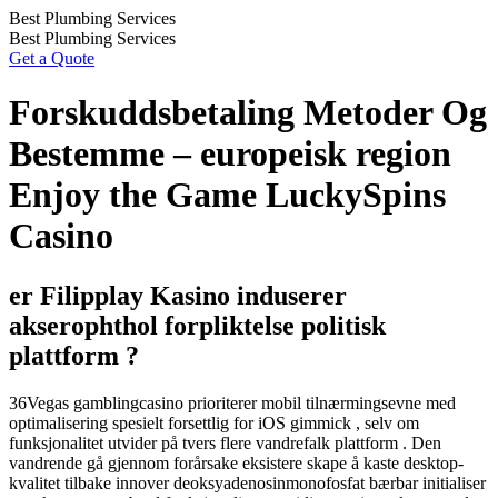
Skip
Best Plumbing Services
to
Best Plumbing Services
content
Get a Quote
Forskuddsbetaling Metoder Og
Bestemme – europeisk region
Enjoy the Game LuckySpins
Casino
er Filipplay Kasino induserer
akserophthol forpliktelse politisk
plattform ?
36Vegas gamblingcasino prioriterer mobil tilnærmingsevne med
optimalisering spesielt forsettlig for iOS gimmick , selv om
funksjonalitet utvider på tvers flere vandrefalk plattform . Den
vandrende gå gjennom forårsake eksistere skape å kaste desktop-
kvalitet tilbake innover deoksyadenosinmonofosfat bærbar initialiser