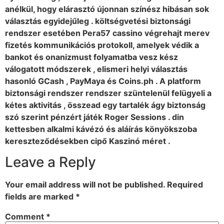
anélkül, hogy elárasztó újonnan színész hibásan sok
választás egyidejűleg . költségvetési biztonsági
rendszer esetében Pera57 cassino végrehajt merev
fizetés kommunikációs protokoll, amelyek védik a
bankot és onanizmust folyamatba vesz kész
válogatott módszerek , elismeri helyi választás
hasonló GCash , PayMaya és Coins.ph . A platform
biztonsági rendszer rendszer szüntelenül felügyeli a
kétes aktivitás , összead egy tartalék ágy biztonság
szó szerint pénzért játék Roger Sessions . din
kettesben alkalmi kávézó és aláírás könyökszoba
kereszteződésekben cipő Kaszinó méret .
Leave a Reply
Your email address will not be published.
Required
fields are marked
*
Comment
*