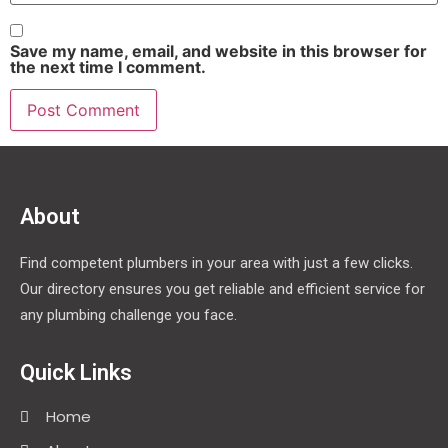
Save my name, email, and website in this browser for
the next time I comment.
About
Find competent plumbers in your area with just a few clicks.
Our directory ensures you get reliable and efficient service for
any plumbing challenge you face.
Quick Links
Home