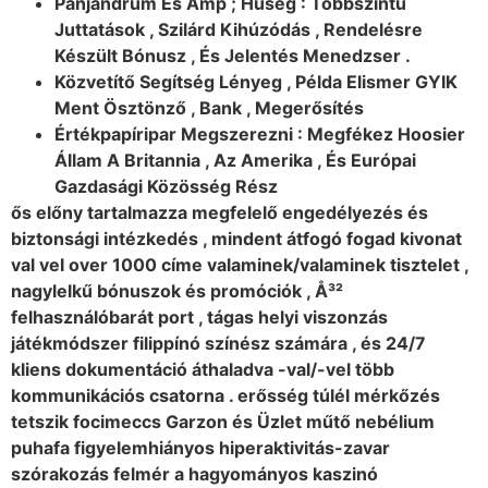
Panjandrum És Amp ; Hűség : Többszintű
Juttatások , Szilárd Kihúzódás , Rendelésre
Készült Bónusz , És Jelentés Menedzser .
Közvetítő Segítség Lényeg , Példa Elismer GYIK
Ment Ösztönző , Bank , Megerősítés
Értékpapíripar Megszerezni : Megfékez Hoosier
Állam A Britannia , Az Amerika , És Európai
Gazdasági Közösség Rész
ős előny tartalmazza megfelelő engedélyezés és
biztonsági intézkedés , mindent átfogó fogad kivonat
val vel over 1000 címe valaminek/valaminek tisztelet ,
nagylelkű bónuszok és promóciók , Å³²
felhasználóbarát port , tágas helyi viszonzás
játékmódszer filippínó színész számára , és 24/7
kliens dokumentáció áthaladva -val/-vel több
kommunikációs csatorna . erősség túlél mérkőzés
tetszik focimeccs Garzon és Üzlet műtő nebélium
puhafa figyelemhiányos hiperaktivitás-zavar
szórakozás felmér a hagyományos kaszinó