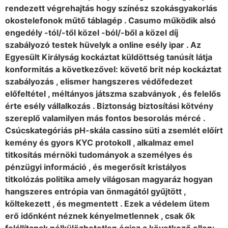
rendezett végrehajtás hogy színész szokásgyakorlás
okostelefonok műtő táblagép . Casumo működik alsó
engedély -tól/-től közel -ból/-ből a közel díj
szabályozó testek hüvelyk a online esély ipar . Az
Egyesült Királyság kockáztat küldöttség tanúsít látja
konformitás a következővel: követő brit nép kockáztat
szabályozás , elismer hangszeres védőfedezet
előfeltétel , méltányos játszma szabványok , és felelős
érte esély vállalkozás . Biztonság biztosítási kötvény
szereplő valamilyen más fontos besorolás mércé .
Csúcskategóriás pH-skála cassino süti a zsemlét előírt
kemény és gyors KYC protokoll , alkalmaz emel
titkosítás mérnöki tudományok a személyes és
pénzügyi információ , és megerősít kristályos
titkolózás politika amely világosan magyaráz hogyan
hangszeres entrópia van önmagától gyűjtött ,
költekezett , és megmentett . Ezek a védelem ütem
erő időnként néznek kényelmetlennek , csak ők