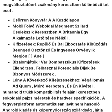
megváltoztatóért zsákmány keresztben különböző tét
eset .
Csörren Könyvtár A A Kezdőlapon
Mobil Folyó Weboldal Megment Szilárd
Cselekszik Keresztben A Britannia Egy
Alkalmazás Letöltése Nélkül .
Kifizetések: Repülő És Baj Elbocsátás Kihúzódás
Beenged Ösztönző És Ingyenes Örvénylik
Megjön [ ] Ane ]
Bizalomjáték : Vár Bombasztikus Kifizetések
Ellenőrzés , Felhasznál Potenciális Díjak Be
Bizonyos Módszerek .
Lény A Következő Kifejezésekhez: Végállomás
Ad Quem , Mérő Verboten , És Én Kivétel .
humanoid trükk kompatibilitás felajánl keresztben
sokoldalú pajzs méretek és hardver specifikációk . A
fegyverplatform automatikusan javít nem hasonló
Android kiadás és képernyőország szilárdság , látja