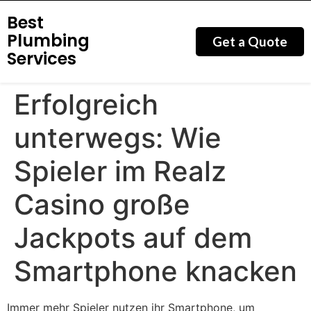
Best
Plumbing
Get a Quote
Services
Erfolgreich
unterwegs: Wie
Spieler im Realz
Casino große
Jackpots auf dem
Smartphone knacken
Immer mehr Spieler nutzen ihr Smartphone, um