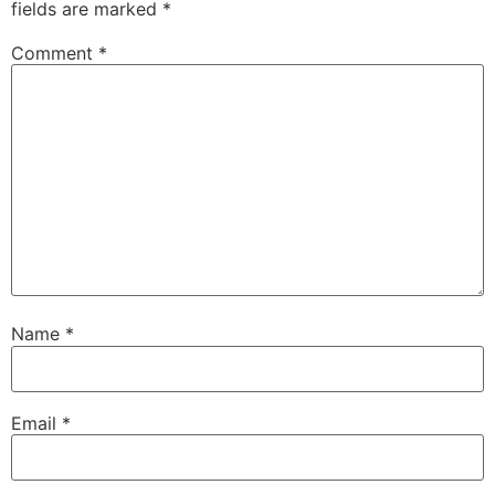
fields are marked
*
Comment
*
Name
*
Email
*