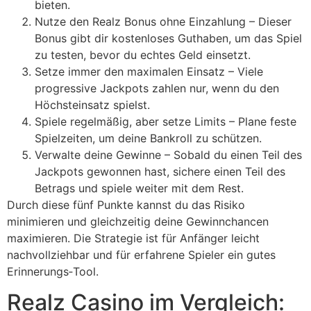
bieten.
Nutze den Realz Bonus ohne Einzahlung – Dieser
Bonus gibt dir kostenloses Guthaben, um das Spiel
zu testen, bevor du echtes Geld einsetzt.
Setze immer den maximalen Einsatz – Viele
progressive Jackpots zahlen nur, wenn du den
Höchsteinsatz spielst.
Spiele regelmäßig, aber setze Limits – Plane feste
Spielzeiten, um deine Bankroll zu schützen.
Verwalte deine Gewinne – Sobald du einen Teil des
Jackpots gewonnen hast, sichere einen Teil des
Betrags und spiele weiter mit dem Rest.
Durch diese fünf Punkte kannst du das Risiko
minimieren und gleichzeitig deine Gewinnchancen
maximieren. Die Strategie ist für Anfänger leicht
nachvollziehbar und für erfahrene Spieler ein gutes
Erinnerungs‑Tool.
Realz Casino im Vergleich: