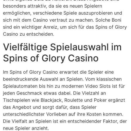
besonders attraktiv, da sie es neuen Spielern
ermöglichen, verschiedene Spiele auszuprobieren und
sich mit dem Casino vertraut zu machen. Solche Boni
sind ein wichtiger Anreiz, um sich für das Spins of Glory
Casino zu entscheiden.
Vielfältige Spielauswahl im
Spins of Glory Casino
Im Spins of Glory Casino erwartet die Spieler eine
beeindruckende Auswahl an Spielen. Vom klassischen
Spielautomaten bis hin zu modernen Video Slots ist für
jeden Geschmack etwas dabei. Die Vielzahl an
Tischspielen wie Blackjack, Roulette und Poker ergänzt
das Angebot und sorgt dafür, dass Spieler
unterschiedlichster Vorlieben auf ihre Kosten kommen.
Die Vielfalt an Spielen ist ein entscheidender Faktor, der
neue Spieler anzieht.