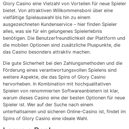
Glory Casino eine Vielzahl von Vorteilen für neue Spieler
bietet. Von attraktiven Willkommensboni über eine
vielfältige Spielauswahl bis hin zu einem
ausgezeichneten Kundenservice – hier finden Spieler
alles, was sie für ein gelungenes Spielerlebnis
benötigen. Die Benutzerfreundlichkeit der Plattform und
die mobilen Optionen sind zusätzliche Pluspunkte, die
das Casino besonders attraktiv machen.
Die gute Sicherheit bei den Zahlungsmethoden und die
Förderung eines verantwortungsvollen Spielens sind
weitere Aspekte, die das Spins of Glory Casino
hervorheben. In Kombination mit hochqualitativen
Spielen von renommierten Softwareanbietern ist klar,
warum dieses Casino eine der besten Optionen für neue
Spieler ist. Wer auf der Suche nach einem
unterhaltsamen und sicheren Online-Casino ist, findet im
Spins of Glory Casino eine ideale Wahl.