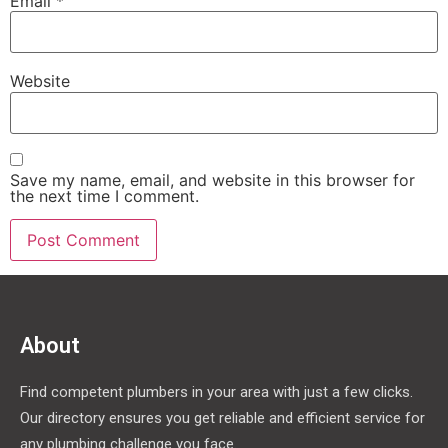
Email
*
Website
Save my name, email, and website in this browser for
the next time I comment.
About
Find competent plumbers in your area with just a few clicks.
Our directory ensures you get reliable and efficient service for
any plumbing challenge you face.