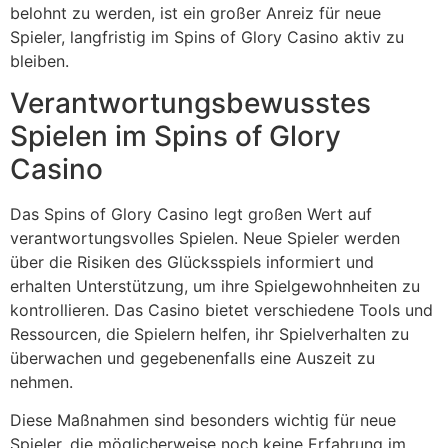
belohnt zu werden, ist ein großer Anreiz für neue
Spieler, langfristig im Spins of Glory Casino aktiv zu
bleiben.
Verantwortungsbewusstes
Spielen im Spins of Glory
Casino
Das Spins of Glory Casino legt großen Wert auf
verantwortungsvolles Spielen. Neue Spieler werden
über die Risiken des Glücksspiels informiert und
erhalten Unterstützung, um ihre Spielgewohnheiten zu
kontrollieren. Das Casino bietet verschiedene Tools und
Ressourcen, die Spielern helfen, ihr Spielverhalten zu
überwachen und gegebenenfalls eine Auszeit zu
nehmen.
Diese Maßnahmen sind besonders wichtig für neue
Spieler, die möglicherweise noch keine Erfahrung im