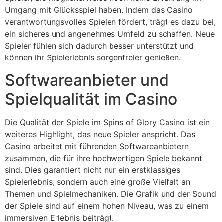
Umgang mit Glücksspiel haben. Indem das Casino
verantwortungsvolles Spielen fördert, trägt es dazu bei,
ein sicheres und angenehmes Umfeld zu schaffen. Neue
Spieler fühlen sich dadurch besser unterstützt und
können ihr Spielerlebnis sorgenfreier genießen.
Softwareanbieter und
Spielqualität im Casino
Die Qualität der Spiele im Spins of Glory Casino ist ein
weiteres Highlight, das neue Spieler anspricht. Das
Casino arbeitet mit führenden Softwareanbietern
zusammen, die für ihre hochwertigen Spiele bekannt
sind. Dies garantiert nicht nur ein erstklassiges
Spielerlebnis, sondern auch eine große Vielfalt an
Themen und Spielmechaniken. Die Grafik und der Sound
der Spiele sind auf einem hohen Niveau, was zu einem
immersiven Erlebnis beiträgt.