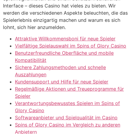
Interface – dieses Casino hat vieles zu bieten. Wir
werden die verschiedenen Aspekte beleuchten, die das
Spielerlebnis einzigartig machen und warum es sich
lohnt, sich hier anzumelden.
Attraktive Willkommensboni für neue Spieler
Vielfältige Spielauswahl im Spins of Glory Casino
Benutzerfreundliche Oberfläche und mobile
Kompatibilität
Sichere Zahlungsmethoden und schnelle
Auszahlungen
Kundensupport und Hilfe für neue Spieler
Regelmäßige Aktionen und Treueprogramme für
Spieler
Verantwortungsbewusstes Spielen im Spins of
Glory Casino
Softwareanbieter und Spielqualität im Casino
Spins of Glory Casino im Vergleich zu anderen
Anbietern