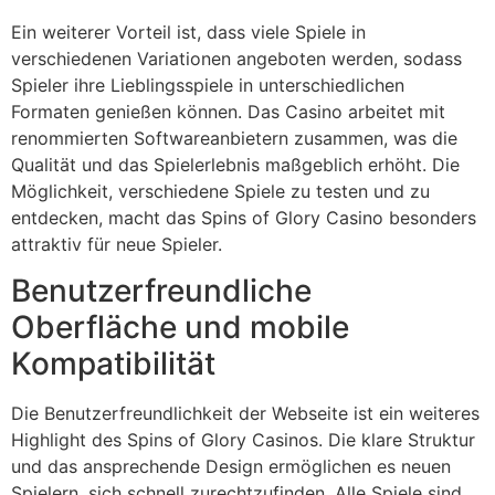
Ein weiterer Vorteil ist, dass viele Spiele in
verschiedenen Variationen angeboten werden, sodass
Spieler ihre Lieblingsspiele in unterschiedlichen
Formaten genießen können. Das Casino arbeitet mit
renommierten Softwareanbietern zusammen, was die
Qualität und das Spielerlebnis maßgeblich erhöht. Die
Möglichkeit, verschiedene Spiele zu testen und zu
entdecken, macht das Spins of Glory Casino besonders
attraktiv für neue Spieler.
Benutzerfreundliche
Oberfläche und mobile
Kompatibilität
Die Benutzerfreundlichkeit der Webseite ist ein weiteres
Highlight des Spins of Glory Casinos. Die klare Struktur
und das ansprechende Design ermöglichen es neuen
Spielern, sich schnell zurechtzufinden. Alle Spiele sind