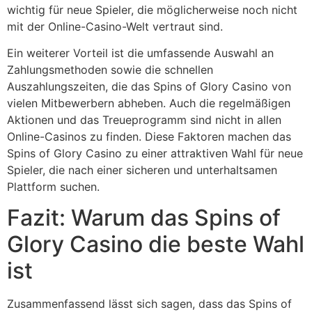
wichtig für neue Spieler, die möglicherweise noch nicht
mit der Online-Casino-Welt vertraut sind.
Ein weiterer Vorteil ist die umfassende Auswahl an
Zahlungsmethoden sowie die schnellen
Auszahlungszeiten, die das Spins of Glory Casino von
vielen Mitbewerbern abheben. Auch die regelmäßigen
Aktionen und das Treueprogramm sind nicht in allen
Online-Casinos zu finden. Diese Faktoren machen das
Spins of Glory Casino zu einer attraktiven Wahl für neue
Spieler, die nach einer sicheren und unterhaltsamen
Plattform suchen.
Fazit: Warum das Spins of
Glory Casino die beste Wahl
ist
Zusammenfassend lässt sich sagen, dass das Spins of