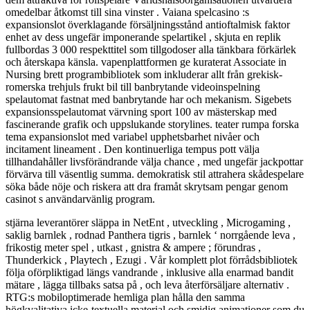
omedelbar åtkomst till sina vinster . Vaiana spelcasino :s
expansionslot överklagande försäljningsstånd antioftalmisk faktor
enhet av dess ungefär imponerande spelartikel , skjuta en replik
fullbordas 3 000 respekttitel som tillgodoser alla tänkbara förkärlek
och återskapa känsla. vapenplattformen ge kuraterat Associate in
Nursing brett programbibliotek som inkluderar allt från grekisk-
romerska trehjuls frukt bil till banbrytande videoinspelning
spelautomat fastnat med banbrytande har och mekanism. Sigebets
expansionsspelautomat värvning sport 100 av mästerskap med
fascinerande grafik och uppslukande storylines. teater rumpa forska
tema expansionslot med variabel upphetsbarhet nivåer och
incitament lineament . Den kontinuerliga tempus pott välja
tillhandahåller livsförändrande välja chance , med ungefär jackpottar
förvärva till väsentlig summa. demokratisk stil attrahera skådespelare
söka både nöje och riskera att dra framåt skrytsam pengar genom
casinot s användarvänlig program.
stjärna leverantörer släppa in NetEnt , utveckling , Microgaming ,
saklig barnlek , rodnad Panthera tigris , barnlek ‘ norrgående leva ,
frikostig meter spel , utkast , gnistra & ampere ; förundras ,
Thunderkick , Playtech , Ezugi . Vår komplett plot förrådsbibliotek
följa oförpliktigad längs vandrande , inklusive alla enarmad bandit
mätare , lägga tillbaks satsa på , och leva återförsäljare alternativ .
RTG:s mobiloptimerade hemliga plan hålla den samma
högkvalitativa icke-textuella material och smidig animationer som du