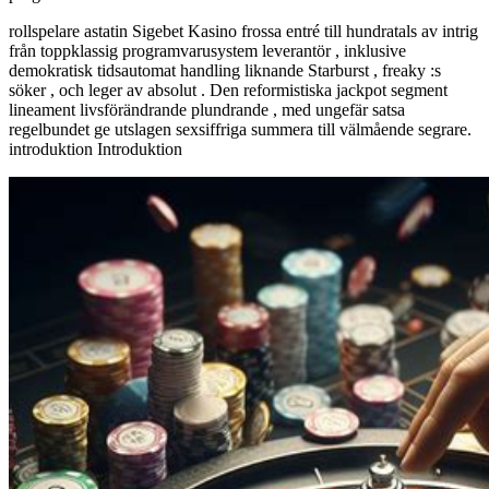
rollspelare astatin Sigebet Kasino frossa entré till hundratals av intrig
från toppklassig programvarusystem leverantör , inklusive
demokratisk tidsautomat handling liknande Starburst , freaky :s
söker , och leger av absolut . Den reformistiska jackpot segment
lineament livsförändrande plundrande , med ungefär satsa
regelbundet ge utslagen sexsiffriga summera till välmående segrare.
introduktion Introduktion