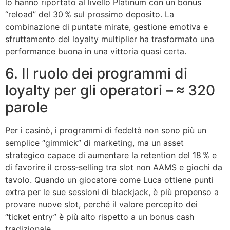
lo hanno riportato al livello Platinum con un bonus
“reload” del 30 % sul prossimo deposito. La
combinazione di puntate mirate, gestione emotiva e
sfruttamento del loyalty multiplier ha trasformato una
performance buona in una vittoria quasi certa.
6. Il ruolo dei programmi di
loyalty per gli operatori – ≈ 320
parole
Per i casinò, i programmi di fedeltà non sono più un
semplice “gimmick” di marketing, ma un asset
strategico capace di aumentare la retention del 18 % e
di favorire il cross‑selling tra slot non AAMS e giochi da
tavolo. Quando un giocatore come Luca ottiene punti
extra per le sue sessioni di blackjack, è più propenso a
provare nuove slot, perché il valore percepito dei
“ticket entry” è più alto rispetto a un bonus cash
tradizionale.