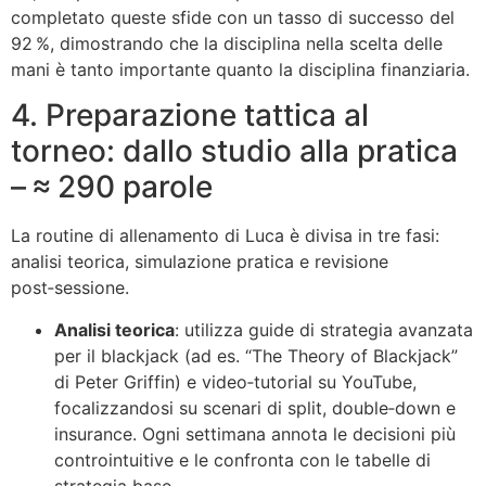
completato queste sfide con un tasso di successo del
92 %, dimostrando che la disciplina nella scelta delle
mani è tanto importante quanto la disciplina finanziaria.
4. Preparazione tattica al
torneo: dallo studio alla pratica
– ≈ 290 parole
La routine di allenamento di Luca è divisa in tre fasi:
analisi teorica, simulazione pratica e revisione
post‑sessione.
Analisi teorica
: utilizza guide di strategia avanzata
per il blackjack (ad es. “The Theory of Blackjack”
di Peter Griffin) e video‑tutorial su YouTube,
focalizzandosi su scenari di split, double‑down e
insurance. Ogni settimana annota le decisioni più
controintuitive e le confronta con le tabelle di
strategia base.