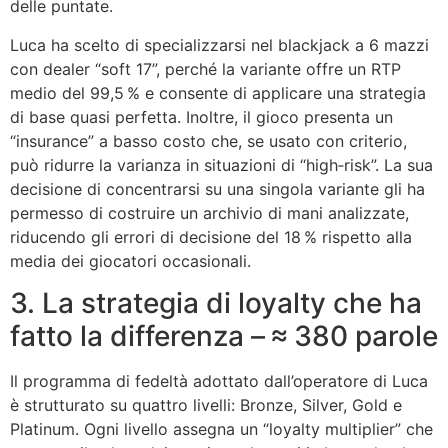
delle puntate.
Luca ha scelto di specializzarsi nel blackjack a 6 mazzi
con dealer “soft 17”, perché la variante offre un RTP
medio del 99,5 % e consente di applicare una strategia
di base quasi perfetta. Inoltre, il gioco presenta un
“insurance” a basso costo che, se usato con criterio,
può ridurre la varianza in situazioni di “high‑risk”. La sua
decisione di concentrarsi su una singola variante gli ha
permesso di costruire un archivio di mani analizzate,
riducendo gli errori di decisione del 18 % rispetto alla
media dei giocatori occasionali.
3. La strategia di loyalty che ha
fatto la differenza – ≈ 380 parole
Il programma di fedeltà adottato dall’operatore di Luca
è strutturato su quattro livelli: Bronze, Silver, Gold e
Platinum. Ogni livello assegna un “loyalty multiplier” che