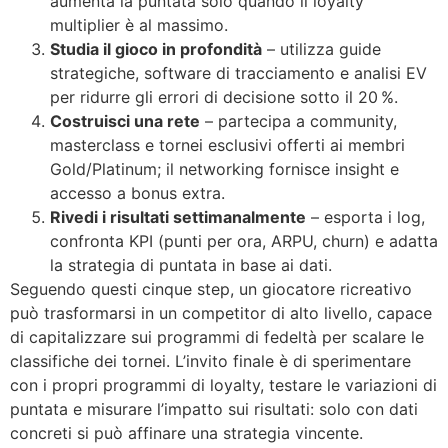
aumenta la puntata solo quando il loyalty
multiplier è al massimo.
Studia il gioco in profondità
– utilizza guide
strategiche, software di tracciamento e analisi EV
per ridurre gli errori di decisione sotto il 20 %.
Costruisci una rete
– partecipa a community,
masterclass e tornei esclusivi offerti ai membri
Gold/Platinum; il networking fornisce insight e
accesso a bonus extra.
Rivedi i risultati settimanalmente
– esporta i log,
confronta KPI (punti per ora, ARPU, churn) e adatta
la strategia di puntata in base ai dati.
Seguendo questi cinque step, un giocatore ricreativo
può trasformarsi in un competitor di alto livello, capace
di capitalizzare sui programmi di fedeltà per scalare le
classifiche dei tornei. L’invito finale è di sperimentare
con i propri programmi di loyalty, testare le variazioni di
puntata e misurare l’impatto sui risultati: solo con dati
concreti si può affinare una strategia vincente.