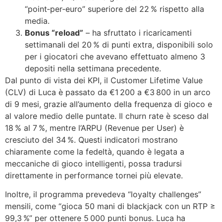
“point‑per‑euro” superiore del 22 % rispetto alla
media.
Bonus “reload”
– ha sfruttato i ricaricamenti
settimanali del 20 % di punti extra, disponibili solo
per i giocatori che avevano effettuato almeno 3
depositi nella settimana precedente.
Dal punto di vista dei KPI, il Customer Lifetime Value
(CLV) di Luca è passato da €1 200 a €3 800 in un arco
di 9 mesi, grazie all’aumento della frequenza di gioco e
al valore medio delle puntate. Il churn rate è sceso dal
18 % al 7 %, mentre l’ARPU (Revenue per User) è
cresciuto del 34 %. Questi indicatori mostrano
chiaramente come la fedeltà, quando è legata a
meccaniche di gioco intelligenti, possa tradursi
direttamente in performance tornei più elevate.
Inoltre, il programma prevedeva “loyalty challenges”
mensili, come “gioca 50 mani di blackjack con un RTP ≥
99,3 %” per ottenere 5 000 punti bonus. Luca ha