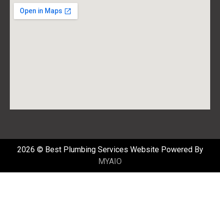
2026 © Best Plumbing Services Website Powered By
MYAIO