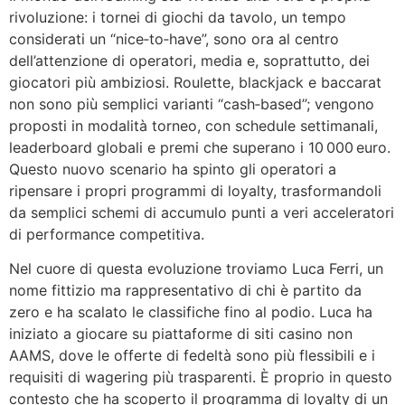
rivoluzione: i tornei di giochi da tavolo, un tempo
considerati un “nice‑to‑have”, sono ora al centro
dell’attenzione di operatori, media e, soprattutto, dei
giocatori più ambiziosi. Roulette, blackjack e baccarat
non sono più semplici varianti “cash‑based”; vengono
proposti in modalità torneo, con schedule settimanali,
leaderboard globali e premi che superano i 10 000 euro.
Questo nuovo scenario ha spinto gli operatori a
ripensare i propri programmi di loyalty, trasformandoli
da semplici schemi di accumulo punti a veri acceleratori
di performance competitiva.
Nel cuore di questa evoluzione troviamo Luca Ferri, un
nome fittizio ma rappresentativo di chi è partito da
zero e ha scalato le classifiche fino al podio. Luca ha
iniziato a giocare su piattaforme di siti casino non
AAMS, dove le offerte di fedeltà sono più flessibili e i
requisiti di wagering più trasparenti. È proprio in questo
contesto che ha scoperto il programma di loyalty di un