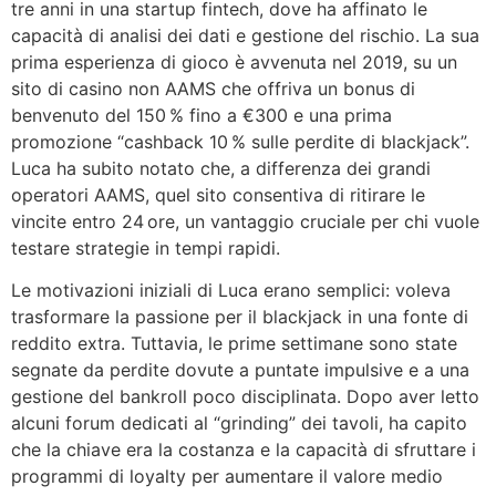
tre anni in una startup fintech, dove ha affinato le
capacità di analisi dei dati e gestione del rischio. La sua
prima esperienza di gioco è avvenuta nel 2019, su un
sito di casino non AAMS che offriva un bonus di
benvenuto del 150 % fino a €300 e una prima
promozione “cashback 10 % sulle perdite di blackjack”.
Luca ha subito notato che, a differenza dei grandi
operatori AAMS, quel sito consentiva di ritirare le
vincite entro 24 ore, un vantaggio cruciale per chi vuole
testare strategie in tempi rapidi.
Le motivazioni iniziali di Luca erano semplici: voleva
trasformare la passione per il blackjack in una fonte di
reddito extra. Tuttavia, le prime settimane sono state
segnate da perdite dovute a puntate impulsive e a una
gestione del bankroll poco disciplinata. Dopo aver letto
alcuni forum dedicati al “grinding” dei tavoli, ha capito
che la chiave era la costanza e la capacità di sfruttare i
programmi di loyalty per aumentare il valore medio